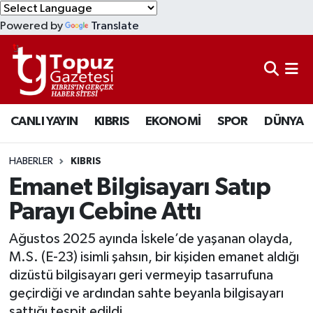
Powered by
Translate
KIBRIS
Lefkoşa Nöbetçi Eczaneler
DÜNYA
Lefkoşa Hava Durumu
CANLI YAYIN
KIBRIS
EKONOMİ
SPOR
DÜNYA
EKONOMİ
Lefkoşa Trafik Yoğunluk Haritası
MAGAZİN
Süper Lig Puan Durumu ve Fikstür
HABERLER
KIBRIS
Emanet Bilgisayarı Satıp
SAĞLIK
Tüm Manşetler
Parayı Cebine Attı
SPOR
Son Dakika Haberleri
Ağustos 2025 ayında İskele’de yaşanan olayda,
M.S. (E-23) isimli şahsın, bir kişiden emanet aldığı
TEKNOLOJİ
Haber Arşivi
dizüstü bilgisayarı geri vermeyip tasarrufuna
geçirdiği ve ardından sahte beyanla bilgisayarı
TÜRKİYE
sattığı tespit edildi.