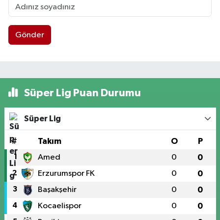
Gönder
Süper Lig Puan Durumu
Süper Lig
#
Takım
O
P
1
Amed
0
0
2
Erzurumspor FK
0
0
3
Başakşehir
0
0
4
Kocaelispor
0
0