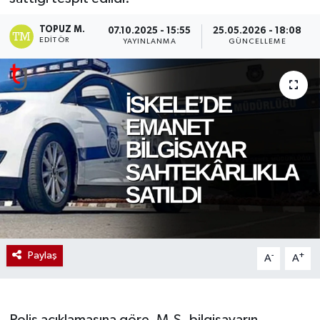
TOPUZ M.
07.10.2025 - 15:55
25.05.2026 - 18:08
EDITÖR
YAYINLANMA
GÜNCELLEME
Paylaş
-
+
A
A
Polis açıklamasına göre, M.S. bilgisayarın