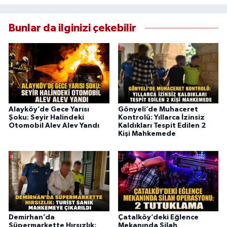
Bunlar da ilginizi çekebilir
Alayköy’de Gece Yarısı
Gönyeli’de Muhaceret
Şoku: Seyir Halindeki
Kontrolü: Yıllarca İzinsiz
Otomobil Alev Alev Yandı
Kaldıkları Tespit Edilen 2
Kişi Mahkemede
Demirhan’da
Çatalköy’deki Eğlence
Süpermarkette Hırsızlık:
Mekanında Silah