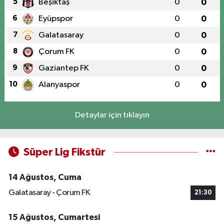
5
Beşiktaş
0
0
6
Eyüpspor
0
0
7
Galatasaray
0
0
8
Çorum FK
0
0
9
Gaziantep FK
0
0
10
Alanyaspor
0
0
Detaylar için tıklayın
Süper Lig Fikstür
14 Ağustos, Cuma
Galatasaray - Çorum FK
21:30
15 Ağustos, Cumartesi