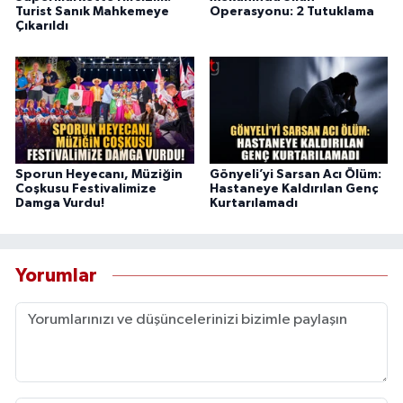
Turist Sanık Mahkemeye
Operasyonu: 2 Tutuklama
Çıkarıldı
Sporun Heyecanı, Müziğin
Gönyeli’yi Sarsan Acı Ölüm:
Coşkusu Festivalimize
Hastaneye Kaldırılan Genç
Damga Vurdu!
Kurtarılamadı
Yorumlar