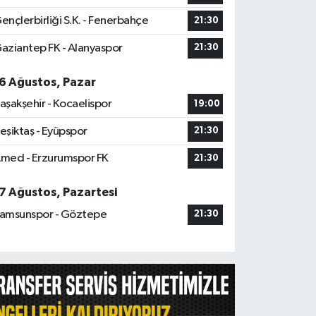
ençlerbirliği S.K. - Fenerbahçe
21:30
aziantep FK - Alanyaspor
21:30
6 Ağustos, Pazar
aşakşehir - Kocaelispor
19:00
eşiktaş - Eyüpspor
21:30
med - Erzurumspor FK
21:30
7 Ağustos, Pazartesi
amsunspor - Göztepe
21:30