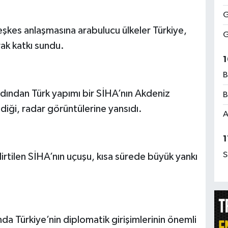
G
şkes anlaşmasına arabulucu ülkeler Türkiye,
G
ak katkı sundu.
1
B
dından Türk yapımı bir SİHA’nın Akdeniz
B
diği, radar görüntülerine yansıdı.
A
1
S
irtilen SİHA’nın uçuşu, kısa sürede büyük yankı
da Türkiye’nin diplomatik girişimlerinin önemli