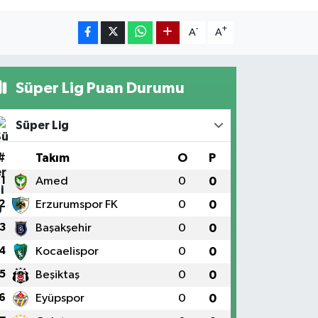
-
+
A
A
Süper Lig Puan Durumu
Süper Lig
#
Takım
O
P
1
Amed
0
0
2
Erzurumspor FK
0
0
3
Başakşehir
0
0
4
Kocaelispor
0
0
5
Beşiktaş
0
0
6
Eyüpspor
0
0