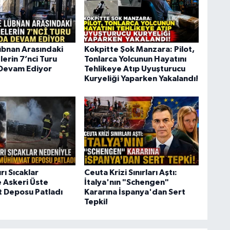
 Lübnan Arasındaki
Kokpitte Şok Manzara: Pilot,
erin 7’nci Turu
Tonlarca Yolcunun Hayatını
Devam Ediyor
Tehlikeye Atıp Uyuşturucu
Kuryeliği Yaparken Yakalandı!
rı Sıcaklar
Ceuta Krizi Sınırları Aştı:
 Askeri Üste
İtalya'nın "Schengen"
 Deposu Patladı
Kararına İspanya'dan Sert
Tepki!