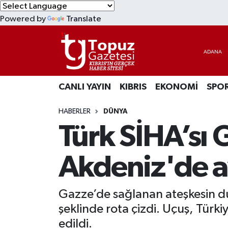
Powered by
Translate
KIBRIS
Lefkoşa Nöbetçi Eczaneler
DÜNYA
Lefkoşa Hava Durumu
CANLI YAYIN
KIBRIS
EKONOMİ
SPO
EKONOMİ
Lefkoşa Trafik Yoğunluk Haritası
HABERLER
DÜNYA
MAGAZİN
Süper Lig Puan Durumu ve Fikstür
Türk SİHA’sı 
SAĞLIK
Tüm Manşetler
Akdeniz'de ay
SPOR
Son Dakika Haberleri
Gazze’de sağlanan ateşkesin du
TEKNOLOJİ
Haber Arşivi
şeklinde rota çizdi. Uçuş, Türki
TÜRKİYE
edildi.