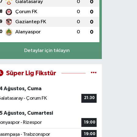
7
Galatasaray
0
0
8
Çorum FK
0
0
9
Gaziantep FK
0
0
0
Alanyaspor
0
0
Detaylar için tıklayın
Süper Lig Fikstür
4 Ağustos, Cuma
alatasaray - Çorum FK
21:30
5 Ağustos, Cumartesi
onyaspor - Rizespor
19:00
asımpaşa - Trabzonspor
19:00