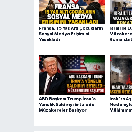
Fransa, 15 Yaş Altı Çocukların
İsrail ile
Sosyal Medya Erişimini
Müzakerel
Yasakladı
Roma’da 
ABD Başkanı Trump İran'a
Irak'ta Aşı
Yönelik Saldırıyı Erteledi:
Nedeniyle
Müzakereler Başlıyor
Mühimmat