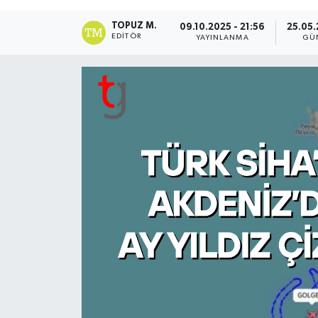
TOPUZ M.
09.10.2025 - 21:56
25.05.
EDITÖR
YAYINLANMA
GÜ