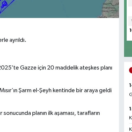
1
le ayrıldı.
025'te Gazze için 20 maddelik ateşkes planı
1
Mısır’ın Şarm el-Şeyh kentinde bir araya geldi
G
1
 sonucunda planın ilk aşaması, tarafların
K
K