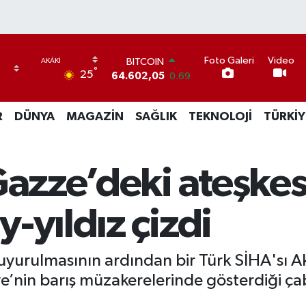
BITCOIN
Foto Galeri
Video
64.602,05
0.69
°
25
DOLAR
47,5986
0.06
EURO
R
DÜNYA
MAGAZİN
SAĞLIK
TEKNOLOJİ
TÜRKİY
55,0700
0.1
STERLİN
64,2438
0.21
GRAM ALTIN
Gazze’deki ateşke
6513.94
0.32
BİST100
13.768
48
-yıldız çizdi
yurulmasının ardından bir Türk SİHA'sı Ak
ye’nin barış müzakerelerinde gösterdiği çab