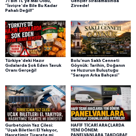
71 Bin TL'ye Mal Oldu,
Gençler Sıralamasında
"İsviçre'de Bile Bu Kadar
Zirvede!
Pahalı Değil!"
Türkiye'deki Hazır
Bolu’nun Saklı Cenneti
Gıdalarda Şok Eden Tavuk
Göynük: Tarihin, Doğanın
Oranı Gerçeği!
ve Huzurun Buluştuğu
"Sarayın Arka Bahçesi"
Gurbetçinin Yaz Çilesi:
HAFİF TİCARİ ARAÇLARDA
"Uçak Biletleri El Yakıyor,
YENİ DÖNEM:
Hasretimiz Ticarete mi
PANELVANLARA TAKOGRAF