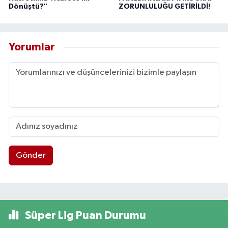
Dönüştü?"
ZORUNLULUĞU GETİRİLDİ!
Yorumlar
Gönder
Süper Lig Puan Durumu