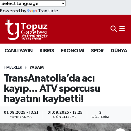
Powered by
Translate
KIBRIS
Lefkoşa Nöbetçi Eczaneler
DÜNYA
Lefkoşa Hava Durumu
CANLI YAYIN
KIBRIS
EKONOMİ
SPOR
DÜNYA
EKONOMİ
Lefkoşa Trafik Yoğunluk Haritası
MAGAZİN
Süper Lig Puan Durumu ve Fikstür
HABERLER
YAŞAM
TransAnatolia’da acı
SAĞLIK
Tüm Manşetler
kayıp... ATV sporcusu
hayatını kaybetti!
SPOR
Son Dakika Haberleri
TEKNOLOJİ
Haber Arşivi
01.09.2025 - 13:21
01.09.2025 - 13:25
3
YAYINLANMA
GÜNCELLEME
GÖSTERIM
TÜRKİYE