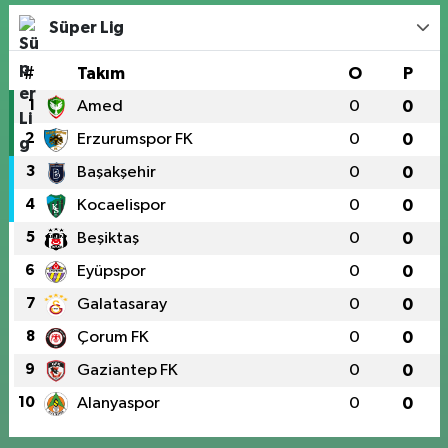
Süper Lig
#
Takım
O
P
1
Amed
0
0
2
Erzurumspor FK
0
0
3
Başakşehir
0
0
4
Kocaelispor
0
0
5
Beşiktaş
0
0
6
Eyüpspor
0
0
7
Galatasaray
0
0
8
Çorum FK
0
0
9
Gaziantep FK
0
0
10
Alanyaspor
0
0