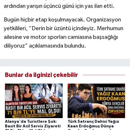
ardından yarışın üçüncü günü için yas ilan etti.
Bugün hiçbir etap koşulmayacak. Organizasyon
yetkilileri, “Derin bir üzüntü içindeyiz. Merhumun
ailesine ve motor sporları camiasına başsağlığı
diliyoruz” açıklamasında bulundu.
Bunlar da ilginizi çekebilir
Alanya'da Turistlere Şok:
Türk Satranç Dahisi Yağız
Basit Bir Acil Servis Ziyareti
Kaan Erdoğmuş Dünya