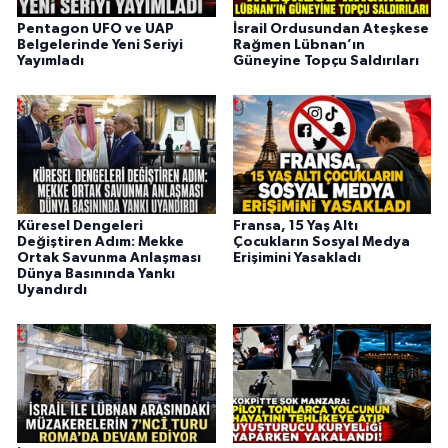
Pentagon UFO ve UAP
İsrail Ordusundan Ateşkese
Belgelerinde Yeni Seriyi
Rağmen Lübnan’ın
Yayımladı
Güneyine Topçu Saldırıları
Küresel Dengeleri
Fransa, 15 Yaş Altı
Değiştiren Adım: Mekke
Çocukların Sosyal Medya
Ortak Savunma Anlaşması
Erişimini Yasakladı
Dünya Basınında Yankı
Uyandırdı