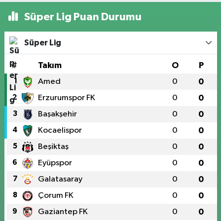
Süper Lig Puan Durumu
Süper Lig
#
Takım
O
P
1
Amed
0
0
2
Erzurumspor FK
0
0
3
Başakşehir
0
0
4
Kocaelispor
0
0
5
Beşiktaş
0
0
6
Eyüpspor
0
0
7
Galatasaray
0
0
8
Çorum FK
0
0
9
Gaziantep FK
0
0