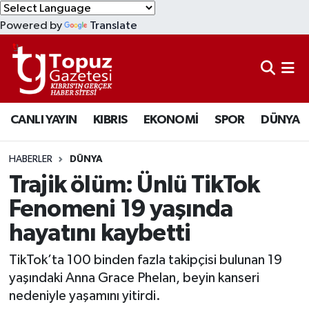
Powered by
Translate
KIBRIS
Lefkoşa Nöbetçi Eczaneler
DÜNYA
Lefkoşa Hava Durumu
CANLI YAYIN
KIBRIS
EKONOMİ
SPOR
DÜNYA
EKONOMİ
Lefkoşa Trafik Yoğunluk Haritası
MAGAZİN
Süper Lig Puan Durumu ve Fikstür
HABERLER
DÜNYA
Trajik ölüm: Ünlü TikTok
SAĞLIK
Tüm Manşetler
Fenomeni 19 yaşında
hayatını kaybetti
SPOR
Son Dakika Haberleri
TikTok’ta 100 binden fazla takipçisi bulunan 19
TEKNOLOJİ
Haber Arşivi
yaşındaki Anna Grace Phelan, beyin kanseri
nedeniyle yaşamını yitirdi.
TÜRKİYE