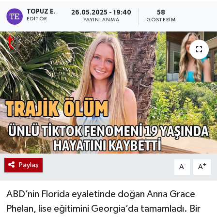
TOPUZ E.
26.05.2025 - 19:40
58
EDITÖR
YAYINLANMA
GÖSTERIM
Paylaş
-
+
A
A
ABD’nin Florida eyaletinde doğan Anna Grace
Phelan, lise eğitimini Georgia’da tamamladı. Bir