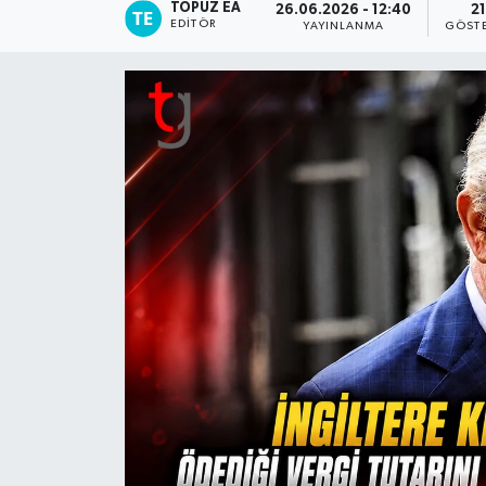
TOPUZ EA
26.06.2026 - 12:40
21
EDITÖR
YAYINLANMA
GÖST