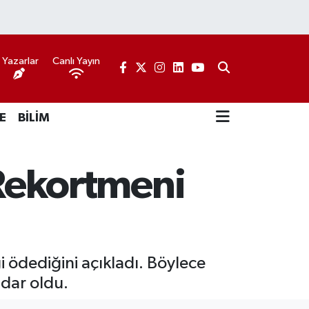
Yazarlar
Canlı Yayın
E
BİLİM
i Rekortmeni
i ödediğini açıkladı. Böylece
mdar oldu.