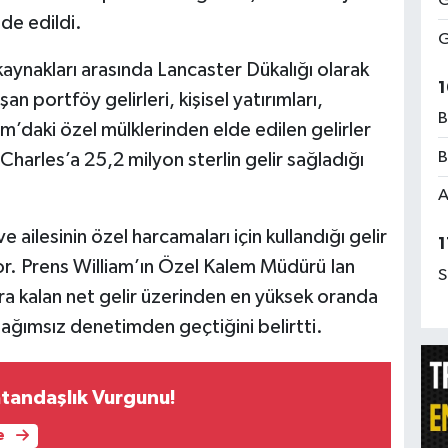
G
de edildi.
G
r kaynakları arasında Lancaster Dükalığı olarak
1
an portföy gelirleri, kişisel yatırımları,
B
am’daki özel mülklerinden elde edilen gelirler
B
Charles’a 25,2 milyon sterlin gelir sağladığı
A
e ailesinin özel harcamaları için kullandığı gelir
1
yor. Prens William’ın Özel Kalem Müdürü Ian
S
ra kalan net gelir üzerinden en yüksek oranda
 bağımsız denetimden geçtiğini belirtti.
tandaşlık Vurgunu!
e