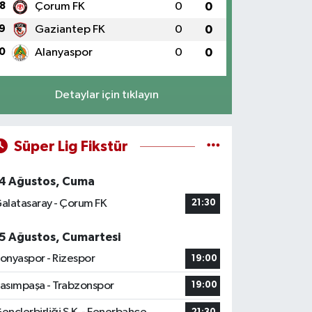
8
Çorum FK
0
0
9
Gaziantep FK
0
0
0
Alanyaspor
0
0
Detaylar için tıklayın
Süper Lig Fikstür
4 Ağustos, Cuma
alatasaray - Çorum FK
21:30
5 Ağustos, Cumartesi
onyaspor - Rizespor
19:00
asımpaşa - Trabzonspor
19:00