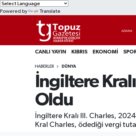
Powered by
Translate
KIBRIS
Lefkoşa Nöbetçi Eczaneler
DÜNYA
Lefkoşa Hava Durumu
CANLI YAYIN
KIBRIS
EKONOMİ
SPO
EKONOMİ
Lefkoşa Trafik Yoğunluk Haritası
HABERLER
DÜNYA
MAGAZİN
Süper Lig Puan Durumu ve Fikstür
İngiltere Kral
SAĞLIK
Tüm Manşetler
Oldu
SPOR
Son Dakika Haberleri
İngiltere Kralı III. Charles, 2
TEKNOLOJİ
Haber Arşivi
Kral Charles, ödediği vergi tut
TÜRKİYE