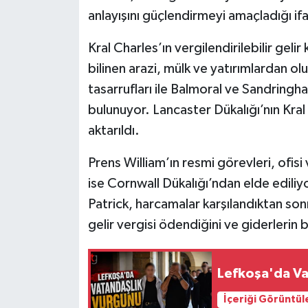
anlayışını güçlendirmeyi amaçladığı ifa
Kral Charles’ın vergilendirilebilir geli
bilinen arazi, mülk ve yatırımlardan oluş
tasarrufları ile Balmoral ve Sandringh
bulunuyor. Lancaster Dükalığı’nın Kral 
aktarıldı.
Prens William’ın resmi görevleri, ofisi v
ise Cornwall Dükalığı’ndan elde edili
Patrick, harcamalar karşılandıktan son
gelir vergisi ödendiğini ve giderlerin
Lefkoşa'da Va
İçeriği Görüntül