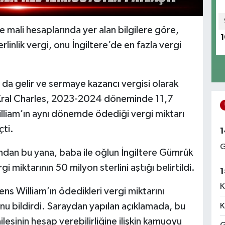
 ve mali hesaplarında yer alan bilgilere göre,
1
linlik vergi, onu İngiltere’de en fazla vergi
 da gelir ve sermaye kazancı vergisi olarak
i. Kral Charles, 2023-2024 döneminde 11,7
illiam’ın aynı dönemde ödediği vergi miktarı
çti.
1
G
ndan bu yana, baba ile oğlun İngiltere Gümrük
 miktarının 50 milyon sterlini aştığı belirtildi.
1
K
ns William’ın ödedikleri vergi miktarını
unu bildirdi. Saraydan yapılan açıklamada, bu
K
ailesinin hesap verebilirliğine ilişkin kamuoyu