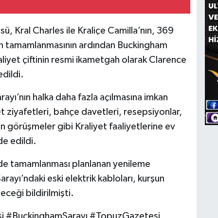
 Kral Charles ile Kraliçe Camilla’nın, 369
ının tamamlanmasının ardından Buckingham
aliyet çiftinin resmi ikametgah olarak Clarence
dildi.
ayı’nın halka daha fazla açılmasına imkan
et ziyafetleri, bahçe davetleri, resepsiyonlar,
n görüşmeler gibi Kraliyet faaliyetlerine ev
e edildi.
7’de tamamlanması planlanan yenileme
ayı’ndaki eski elektrik kabloları, kurşun
eceği bildirilmişti.
lesi #BuckinghamSarayı #TopuzGazetesi