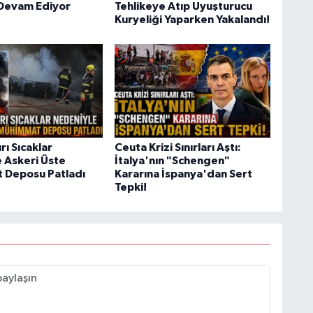
Devam Ediyor
Tehlikeye Atıp Uyuşturucu
Kuryeliği Yaparken Yakalandı!
rı Sıcaklar
Ceuta Krizi Sınırları Aştı:
 Askeri Üste
İtalya'nın "Schengen"
 Deposu Patladı
Kararına İspanya'dan Sert
Tepki!