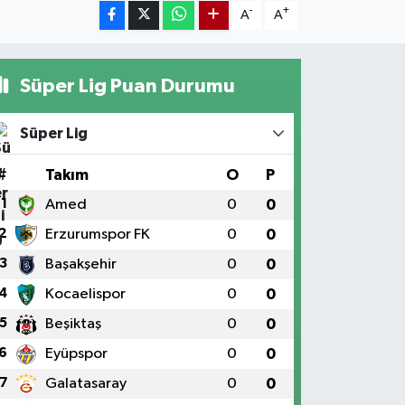
-
+
A
A
Süper Lig Puan Durumu
Süper Lig
#
Takım
O
P
1
Amed
0
0
2
Erzurumspor FK
0
0
3
Başakşehir
0
0
4
Kocaelispor
0
0
5
Beşiktaş
0
0
6
Eyüpspor
0
0
7
Galatasaray
0
0