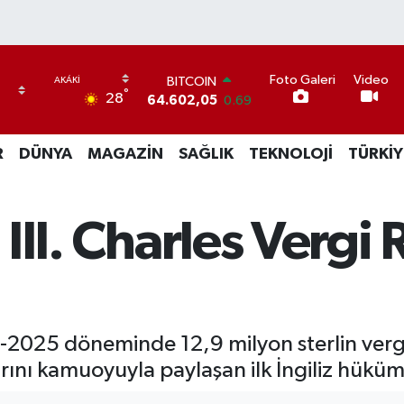
BITCOIN
64.602,05
0.69
Foto Galeri
Video
DOLAR
°
28
47,6006
0.06
EURO
55,0250
0.02
R
DÜNYA
MAGAZİN
SAĞLIK
TEKNOLOJİ
TÜRKİY
STERLİN
64,2398
0.2
GRAM ALTIN
ı III. Charles Verg
6513.94
0.32
BİST100
13.768
48
024-2025 döneminde 12,9 milyon sterlin verg
arını kamuoyuyla paylaşan ilk İngiliz hükü