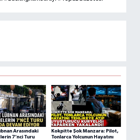
 Lübnan Arasındaki
Kokpitte Şok Manzara: Pilot,
erin 7’nci Turu
Tonlarca Yolcunun Hayatını