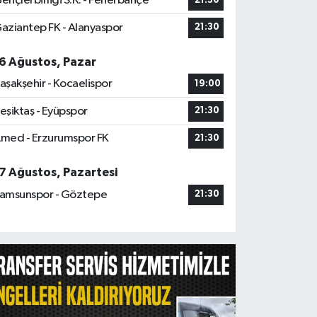
ençlerbirliği S.K. - Fenerbahçe
21:30
aziantep FK - Alanyaspor
21:30
6 Ağustos, Pazar
aşakşehir - Kocaelispor
19:00
eşiktaş - Eyüpspor
21:30
med - Erzurumspor FK
21:30
7 Ağustos, Pazartesi
amsunspor - Göztepe
21:30