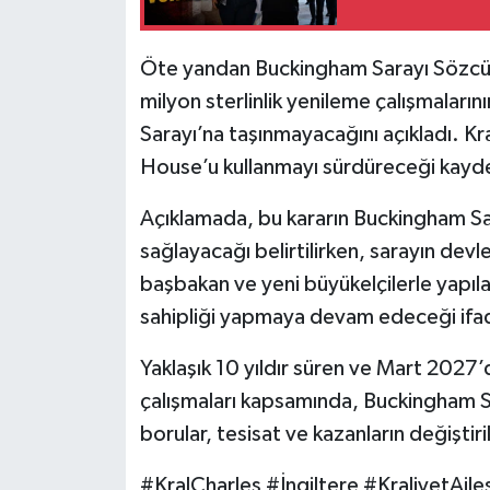
Öte yandan Buckingham Sarayı Sözcüsü,
milyon sterlinlik yenileme çalışmalar
Sarayı’na taşınmayacağını açıkladı. Kr
House’u kullanmayı sürdüreceği kayde
Açıklamada, bu kararın Buckingham Sar
sağlayacağı belirtilirken, sarayın devl
başbakan ve yeni büyükelçilerle yapıla
sahipliği yapmaya devam edeceği ifad
Yaklaşık 10 yıldır süren ve Mart 202
çalışmaları kapsamında, Buckingham Sar
borular, tesisat ve kazanların değiştiril
#KralCharles #İngiltere #KraliyetAi