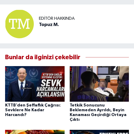
EDITÖR HAKKINDA
Topuz M.
Bunlar da ilginizi çekebilir
KTTB’den Şeffaflık Çağrısı:
Tetkik Sonucunu
Sevklere Ne Kadar
Beklemeden Ayrıldı, Beyin
Harcandı?
Kanaması Geçirdiği Ortaya
Çıktı