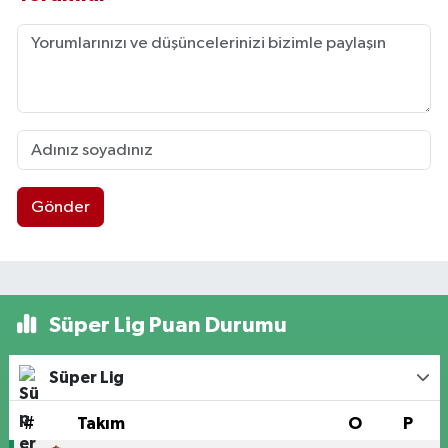
Gönder
Süper Lig Puan Durumu
Süper Lig
#
Takım
O
P