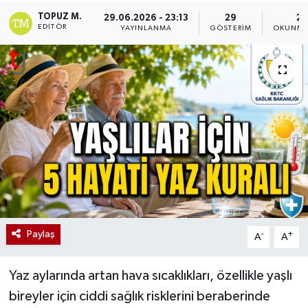
TOPUZ M.
29.06.2026 - 23:13
29
2 
EDITÖR
YAYINLANMA
GÖSTERIM
OKUNMA
Paylaş
-
+
A
A
Yaz aylarında artan hava sıcaklıkları, özellikle yaşlı
bireyler için ciddi sağlık risklerini beraberinde