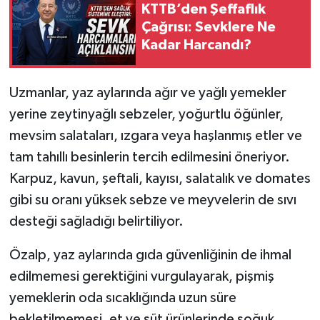
KTTB’den Şeffaflık
Çağrısı: Sevklere Ne
Kadar Harcandı?
Uzmanlar, yaz aylarında ağır ve yağlı yemekler
yerine zeytinyağlı sebzeler, yoğurtlu öğünler,
mevsim salataları, ızgara veya haşlanmış etler ve
tam tahıllı besinlerin tercih edilmesini öneriyor.
Karpuz, kavun, şeftali, kayısı, salatalık ve domates
gibi su oranı yüksek sebze ve meyvelerin de sıvı
desteği sağladığı belirtiliyor.
Özalp, yaz aylarında gıda güvenliğinin de ihmal
edilmemesi gerektiğini vurgulayarak, pişmiş
yemeklerin oda sıcaklığında uzun süre
bekletilmemesi, et ve süt ürünlerinde soğuk