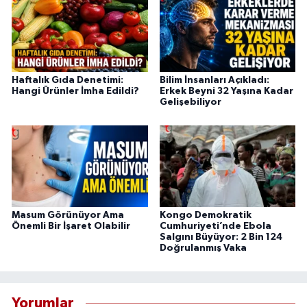
Haftalık Gıda Denetimi:
Bilim İnsanları Açıkladı:
Hangi Ürünler İmha Edildi?
Erkek Beyni 32 Yaşına Kadar
Gelişebiliyor
Masum Görünüyor Ama
Kongo Demokratik
Önemli Bir İşaret Olabilir
Cumhuriyeti’nde Ebola
Salgını Büyüyor: 2 Bin 124
Doğrulanmış Vaka
Yorumlar