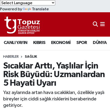
Powered by
Translate
KIBRIS
Lefkoşa Nöbetçi Eczaneler
DÜNYA
Lefkoşa Hava Durumu
CANLI YAYIN
KIBRIS
EKONOMİ
SPOR
DÜNYA
EKONOMİ
Lefkoşa Trafik Yoğunluk Haritası
MAGAZİN
Süper Lig Puan Durumu ve Fikstür
HABERLER
SAĞLIK
Sıcaklar Arttı, Yaşlılar İçin
SAĞLIK
Tüm Manşetler
Risk Büyüdü: Uzmanlardan
5 Hayati Uyarı
SPOR
Son Dakika Haberleri
Yaz aylarında artan hava sıcaklıkları, özellikle yaşlı
TEKNOLOJİ
Haber Arşivi
bireyler için ciddi sağlık risklerini beraberinde
getiriyor.
TÜRKİYE