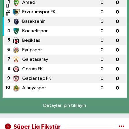
1
Amed
0
0
2
Erzurumspor FK
0
0
3
Başakşehir
0
0
4
Kocaelispor
0
0
5
Beşiktaş
0
0
6
Eyüpspor
0
0
7
Galatasaray
0
0
8
Çorum FK
0
0
9
Gaziantep FK
0
0
10
Alanyaspor
0
0
Detaylar için tıklayın
Süper Lig Fikstür