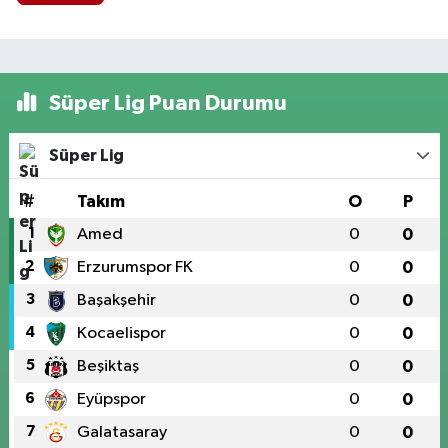
Süper Lig Puan Durumu
Süper Lig
#
Takım
O
P
1
Amed
0
0
2
Erzurumspor FK
0
0
3
Başakşehir
0
0
4
Kocaelispor
0
0
5
Beşiktaş
0
0
6
Eyüpspor
0
0
7
Galatasaray
0
0