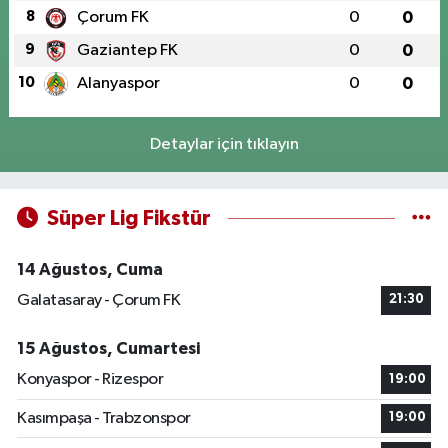
8
Çorum FK
0
0
9
Gaziantep FK
0
0
10
Alanyaspor
0
0
Detaylar için tıklayın
Süper Lig Fikstür
14 Ağustos, Cuma
Galatasaray - Çorum FK
21:30
15 Ağustos, Cumartesi
Konyaspor - Rizespor
19:00
Kasımpaşa - Trabzonspor
19:00