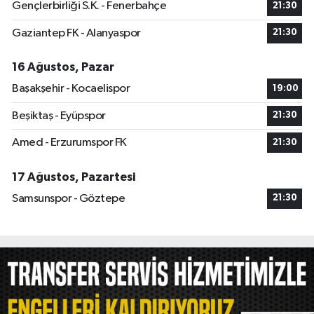
Gençlerbirliği S.K. - Fenerbahçe
21:30
Gaziantep FK - Alanyaspor
21:30
16 Ağustos, Pazar
Başakşehir - Kocaelispor
19:00
Beşiktaş - Eyüpspor
21:30
Amed - Erzurumspor FK
21:30
17 Ağustos, Pazartesi
Samsunspor - Göztepe
21:30