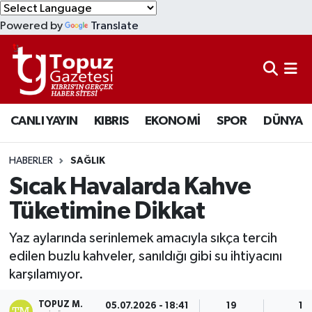
Powered by
Translate
KIBRIS
Lefkoşa Nöbetçi Eczaneler
DÜNYA
Lefkoşa Hava Durumu
CANLI YAYIN
KIBRIS
EKONOMİ
SPOR
DÜNYA
EKONOMİ
Lefkoşa Trafik Yoğunluk Haritası
MAGAZİN
Süper Lig Puan Durumu ve Fikstür
HABERLER
SAĞLIK
Sıcak Havalarda Kahve
SAĞLIK
Tüm Manşetler
Tüketimine Dikkat
SPOR
Son Dakika Haberleri
Yaz aylarında serinlemek amacıyla sıkça tercih
edilen buzlu kahveler, sanıldığı gibi su ihtiyacını
TEKNOLOJİ
Haber Arşivi
karşılamıyor.
TÜRKİYE
TOPUZ M.
05.07.2026 - 18:41
19
1 