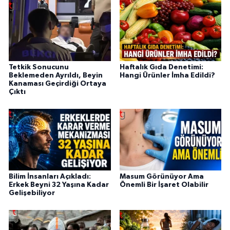
Tetkik Sonucunu
Haftalık Gıda Denetimi:
Beklemeden Ayrıldı, Beyin
Hangi Ürünler İmha Edildi?
Kanaması Geçirdiği Ortaya
Çıktı
Bilim İnsanları Açıkladı:
Masum Görünüyor Ama
Erkek Beyni 32 Yaşına Kadar
Önemli Bir İşaret Olabilir
Gelişebiliyor