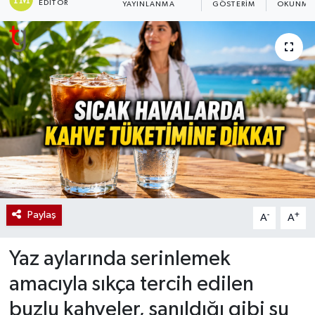
EDITÖR
YAYINLANMA
GÖSTERIM
OKUNMA 
Paylaş
-
+
A
A
Yaz aylarında serinlemek
amacıyla sıkça tercih edilen
buzlu kahveler, sanıldığı gibi su