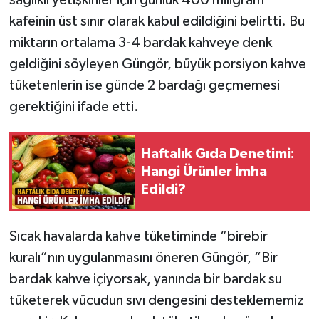
sağlıklı yetişkinler için günlük 400 miligram
kafeinin üst sınır olarak kabul edildiğini belirtti. Bu
miktarın ortalama 3-4 bardak kahveye denk
geldiğini söyleyen Güngör, büyük porsiyon kahve
tüketenlerin ise günde 2 bardağı geçmemesi
gerektiğini ifade etti.
Haftalık Gıda Denetimi:
Hangi Ürünler İmha
Edildi?
Sıcak havalarda kahve tüketiminde “birebir
kuralı”nın uygulanmasını öneren Güngör, “Bir
bardak kahve içiyorsak, yanında bir bardak su
tüketerek vücudun sıvı dengesini desteklememiz