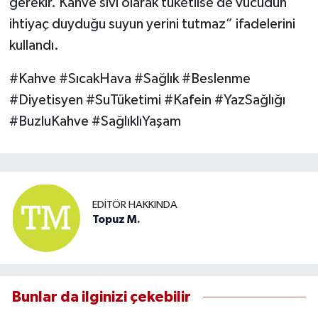
gerekir. Kahve sıvı olarak tüketilse de vücudun
ihtiyaç duyduğu suyun yerini tutmaz” ifadelerini
kullandı.
#Kahve #SıcakHava #Sağlık #Beslenme
#Diyetisyen #SuTüketimi #Kafein #YazSağlığı
#BuzluKahve #SağlıklıYaşam
EDITÖR HAKKINDA
Topuz M.
Bunlar da ilginizi çekebilir