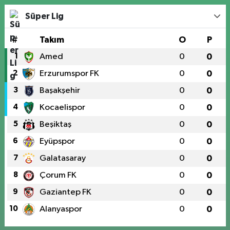
Süper Lig
#
Takım
O
P
1
Amed
0
0
2
Erzurumspor FK
0
0
3
Başakşehir
0
0
4
Kocaelispor
0
0
5
Beşiktaş
0
0
6
Eyüpspor
0
0
7
Galatasaray
0
0
8
Çorum FK
0
0
9
Gaziantep FK
0
0
10
Alanyaspor
0
0