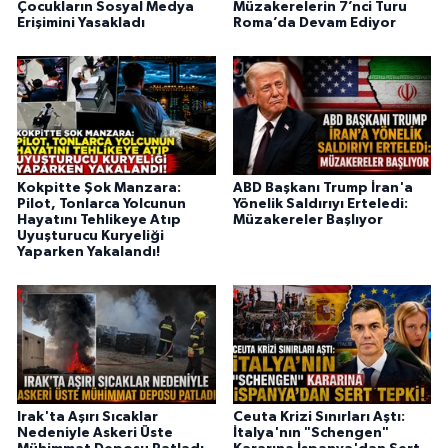
Çocukların Sosyal Medya
Müzakerelerin 7’nci Turu
Erişimini Yasakladı
Roma’da Devam Ediyor
Kokpitte Şok Manzara:
ABD Başkanı Trump İran'a
Pilot, Tonlarca Yolcunun
Yönelik Saldırıyı Erteledi:
Hayatını Tehlikeye Atıp
Müzakereler Başlıyor
Uyuşturucu Kuryeliği
Yaparken Yakalandı!
Irak'ta Aşırı Sıcaklar
Ceuta Krizi Sınırları Aştı:
Nedeniyle Askeri Üste
İtalya'nın "Schengen"