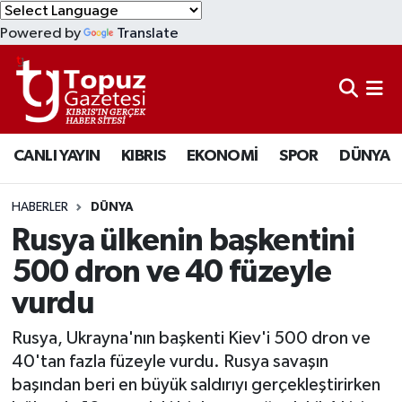
Powered by
Translate
KIBRIS
Lefkoşa Nöbetçi Eczaneler
DÜNYA
Lefkoşa Hava Durumu
CANLI YAYIN
KIBRIS
EKONOMİ
SPOR
DÜNYA
EKONOMİ
Lefkoşa Trafik Yoğunluk Haritası
MAGAZİN
Süper Lig Puan Durumu ve Fikstür
HABERLER
DÜNYA
Rusya ülkenin başkentini
SAĞLIK
Tüm Manşetler
500 dron ve 40 füzeyle
vurdu
SPOR
Son Dakika Haberleri
Rusya, Ukrayna'nın başkenti Kiev'i 500 dron ve
TEKNOLOJİ
Haber Arşivi
40'tan fazla füzeyle vurdu. Rusya savaşın
başından beri en büyük saldırıyı gerçekleştirirken
TÜRKİYE