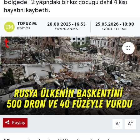
bölgede 12 yaşındaki bir kız çocuğu dahil 4 kişi
hayatını kaybetti.
TOPUZ M.
28.09.2025 - 16:53
25.05.2026 - 18:08
EDITÖR
YAYINLANMA
GÜNCELLEME
Paylaş
-
+
A
A