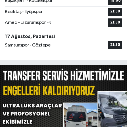
Başakşehir - Kocaelispor
19:00
Beşiktaş - Eyüpspor
21:30
Amed - Erzurumspor FK
21:30
17 Ağustos, Pazartesi
Samsunspor - Göztepe
21:30