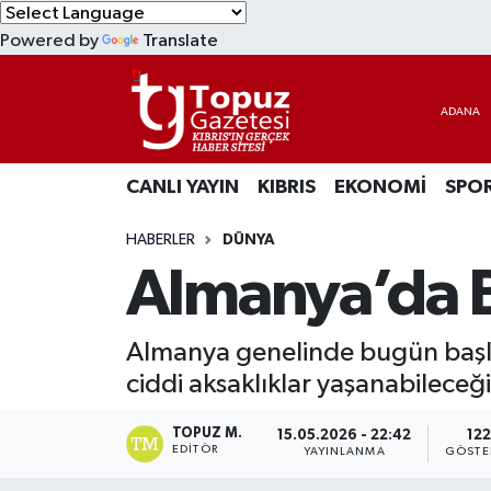
Powered by
Translate
KIBRIS
Lefkoşa Nöbetçi Eczaneler
DÜNYA
Lefkoşa Hava Durumu
CANLI YAYIN
KIBRIS
EKONOMİ
SPO
EKONOMİ
Lefkoşa Trafik Yoğunluk Haritası
HABERLER
DÜNYA
MAGAZİN
Süper Lig Puan Durumu ve Fikstür
Almanya’da 
SAĞLIK
Tüm Manşetler
Almanya genelinde bugün başl
SPOR
Son Dakika Haberleri
ciddi aksaklıklar yaşanabileceği b
TEKNOLOJİ
Haber Arşivi
TOPUZ M.
15.05.2026 - 22:42
122
EDITÖR
YAYINLANMA
GÖSTE
TÜRKİYE