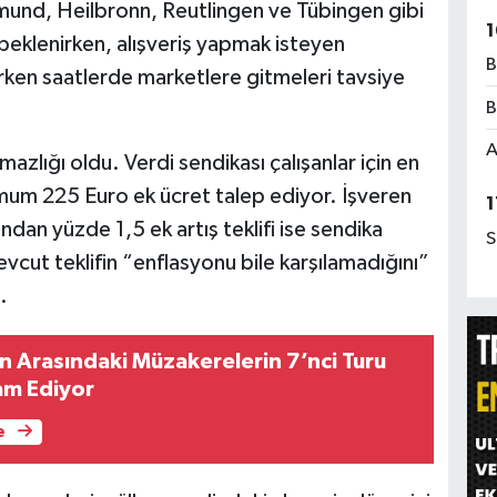
und, Heilbronn, Reutlingen ve Tübingen gibi
1
 beklenirken, alışveriş yapmak isteyen
B
en saatlerde marketlere gitmeleri tavsiye
B
A
zlığı oldu. Verdi sendikası çalışanlar için en
imum 225 Euro ek ücret talep ediyor. İşveren
1
dan yüzde 1,5 ek artış teklifi ise sendika
S
vcut teklifin “enflasyonu bile karşılamadığını”
.
nan Arasındaki Müzakerelerin 7’nci Turu
m Ediyor
e