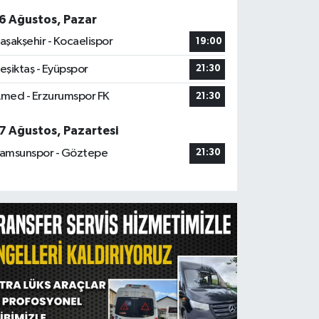
6 Ağustos, Pazar
aşakşehir - Kocaelispor
19:00
eşiktaş - Eyüpspor
21:30
med - Erzurumspor FK
21:30
7 Ağustos, Pazartesi
amsunspor - Göztepe
21:30