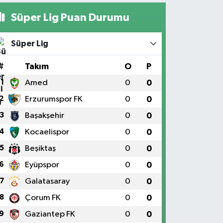
Süper Lig Puan Durumu
Süper Lig
#
Takım
O
P
1
Amed
0
0
2
Erzurumspor FK
0
0
3
Başakşehir
0
0
4
Kocaelispor
0
0
5
Beşiktaş
0
0
6
Eyüpspor
0
0
7
Galatasaray
0
0
8
Çorum FK
0
0
9
Gaziantep FK
0
0