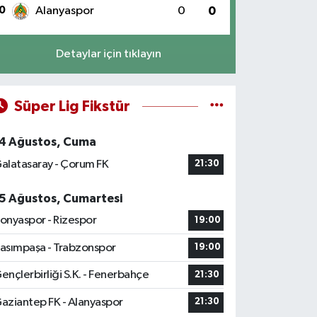
0
Alanyaspor
0
0
Detaylar için tıklayın
Süper Lig Fikstür
4 Ağustos, Cuma
alatasaray - Çorum FK
21:30
5 Ağustos, Cumartesi
onyaspor - Rizespor
19:00
asımpaşa - Trabzonspor
19:00
ençlerbirliği S.K. - Fenerbahçe
21:30
aziantep FK - Alanyaspor
21:30