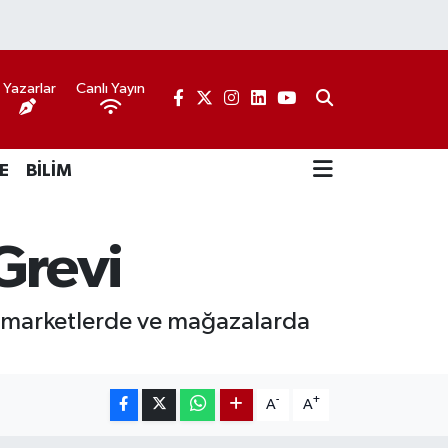
Yazarlar
Canlı Yayın
E
BİLİM
Grevi
 marketlerde ve mağazalarda
-
+
A
A