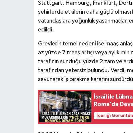
Stuttgart, Hamburg, Frankfurt, Dortm
şehirlerde etkilerin daha güçlü olması
vatandaşlara yoğunluk yaşanmadan erk
edildi.
Grevlerin temel nedeni ise maaş anlaşma
az yüzde 7 maaş artışı veya aylık min
tarafının sunduğu yüzde 2 zam ve ardın
tarafından yetersiz bulundu. Verdi, me
savunarak iş bırakma kararını sürdürdü
İsrail ile Lüb
Roma’da Deva
İçeriği Görüntül