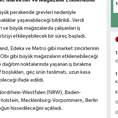
1
yük perakende grevleri nedeniyle
lıklar yaşanabileceği bildirildi. Verdi
ri ve büyük mağazalarda çalışanları iş
iciyi etkileyebilecek bir süreç başladı.
nd, Edeka ve Metro gibi market zincirlerinin
1
 Obi gibi büyük mağazaların etkilenebileceği
G
ve dağıtım noktalarında yaşanan iş bırakma
 boşlukları, geç ürün teslimatı, uzun kasa
1
bileceği ifade edildi.
K
kle Nordrhein-Westfalen (NRW), Baden-
K
olstein, Mecklenburg-Vorpommern, Berlin
G
un hissedileceğini açıkladı.
G