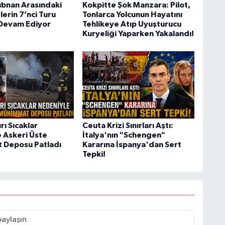
 Lübnan Arasındaki
Kokpitte Şok Manzara: Pilot,
erin 7’nci Turu
Tonlarca Yolcunun Hayatını
Devam Ediyor
Tehlikeye Atıp Uyuşturucu
Kuryeliği Yaparken Yakalandı!
rı Sıcaklar
Ceuta Krizi Sınırları Aştı:
 Askeri Üste
İtalya'nın "Schengen"
 Deposu Patladı
Kararına İspanya'dan Sert
Tepki!