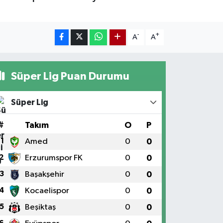
-
+
A
A
Süper Lig Puan Durumu
Süper Lig
#
Takım
O
P
1
Amed
0
0
2
Erzurumspor FK
0
0
3
Başakşehir
0
0
4
Kocaelispor
0
0
5
Beşiktaş
0
0