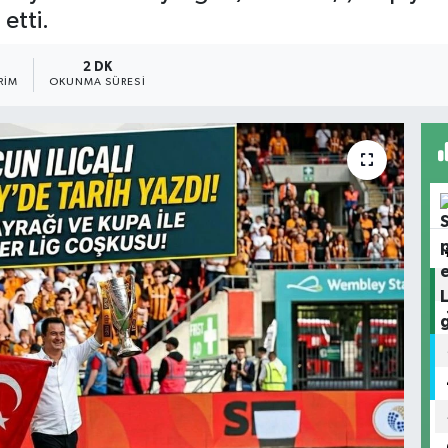
etti.
2 DK
RIM
OKUNMA SÜRESI