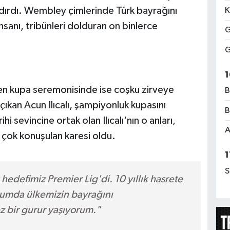
ndırdı. Wembley çimlerinde Türk bayrağını
K
nsanı, tribünleri dolduran on binlerce
G
G
1
en kupa seremonisinde ise coşku zirveye
B
çıkan Acun Ilıcalı, şampiyonluk kupasını
B
hi sevincine ortak olan Ilıcalı'nın o anları,
A
 çok konuşulan karesi oldu.
1
S
 hedefimiz Premier Lig'di. 10 yıllık hasrete
yumda ülkemizin bayrağını
ez bir gurur yaşıyorum."