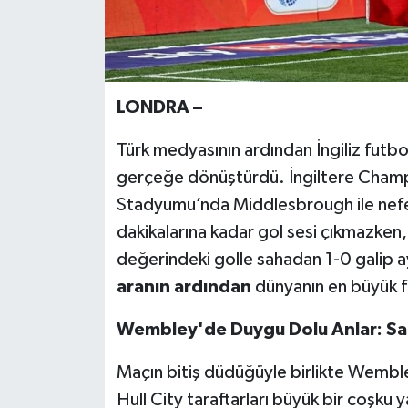
LONDRA –
Türk medyasının ardından İngiliz futbol
gerçeğe dönüştürdü. İngiltere Champi
Stadyumu’nda Middlesbrough ile nefe
dakikalarına kadar gol sesi çıkmazken,
değerindeki golle sahadan 1-0 galip ayr
aranın ardından
dünyanın en büyük f
Wembley'de Duygu Dolu Anlar: Sa
Maçın bitiş düdüğüyle birlikte Wemb
Hull City taraftarları büyük bir coşku 