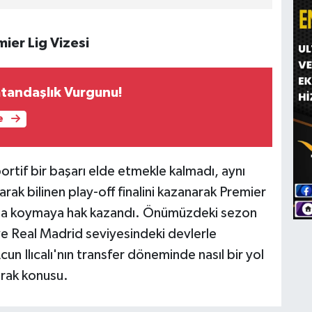
mier Lig Vizesi
tandaşlık Vurgunu!
e
portif bir başarı elde etmekle kalmadı, aynı
ak bilinen play-off finalini kazanarak Premier
asına koymaya hak kazandı. Önümüzdeki sezon
e Real Madrid seviyesindeki devlerle
n Ilıcalı'nın transfer döneminde nasıl bir yol
erak konusu.