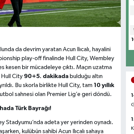
1
unda da devrim yaratan Acun Ilıcalı, hayalini
onship play-off finalinde Hull City, Wembley
s kesen bir mücadeleye çıktı. Maçın uzatma
 Hull City
90+5. dakikada
bulduğu altın
ıldı. Bu skorla birlikte Hull City, tam
10 yıllık
utbol sahnesi olan Premier Lig’e geri döndü.
1
G
hada Türk Bayrağı!
1
ley Stadyumu’nda adeta yer yerinden oynadı.
K
yaşarken, kulübün sahibi Acun Ilıcalı sahaya