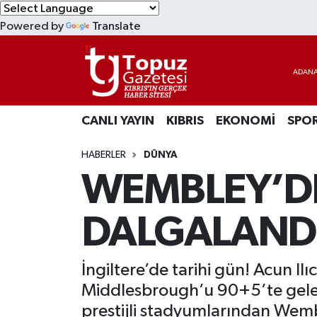
Powered by
Translate
KIBRIS
Lefkoşa Nöbetçi Eczaneler
DÜNYA
Lefkoşa Hava Durumu
CANLI YAYIN
KIBRIS
EKONOMİ
SPO
EKONOMİ
Lefkoşa Trafik Yoğunluk Haritası
HABERLER
DÜNYA
MAGAZİN
Süper Lig Puan Durumu ve Fikstür
WEMBLEY’DE
SAĞLIK
Tüm Manşetler
DALGALANDI
SPOR
Son Dakika Haberleri
İngiltere’de tarihi gün! Acun Il
TEKNOLOJİ
Haber Arşivi
Middlesbrough’u 90+5’te gelen
TÜRKİYE
prestijli stadyumlarından Wemb