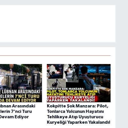
 Lübnan Arasındaki
Kokpitte Şok Manzara: Pilot,
erin 7’nci Turu
Tonlarca Yolcunun Hayatını
Devam Ediyor
Tehlikeye Atıp Uyuşturucu
Kuryeliği Yaparken Yakalandı!