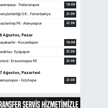
asımpaşa - Trabzonspor
19:00
ençlerbirliği S.K. - Fenerbahçe
21:30
aziantep FK - Alanyaspor
21:30
6 Ağustos, Pazar
aşakşehir - Kocaelispor
19:00
eşiktaş - Eyüpspor
21:30
med - Erzurumspor FK
21:30
7 Ağustos, Pazartesi
amsunspor - Göztepe
21:30