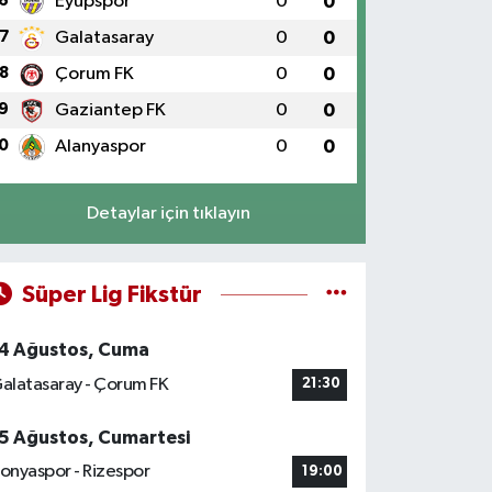
6
Eyüpspor
0
0
7
Galatasaray
0
0
8
Çorum FK
0
0
9
Gaziantep FK
0
0
0
Alanyaspor
0
0
Detaylar için tıklayın
Süper Lig Fikstür
4 Ağustos, Cuma
alatasaray - Çorum FK
21:30
5 Ağustos, Cumartesi
onyaspor - Rizespor
19:00