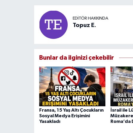
EDITÖR HAKKINDA
Topuz E.
Bunlar da ilginizi çekebilir
Fransa, 15 Yaş Altı Çocukların
İsrail ile
Sosyal Medya Erişimini
Müzakerel
Yasakladı
Roma’da 