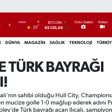
BITCOIN
65.130,04
1.2
Foto Galeri
Video
DOLAR
°
25
47,7106
0.17
EURO
55,1652
0.27
R
DÜNYA
MAGAZİN
SAĞLIK
TEKNOLOJİ
TÜRKİY
STERLİN
64,4046
0.35
GRAM ALTIN
 TÜRK BAYRAĞI
6618.49
2.12
BİST100
13.773
-19
!
ıcalı’nın sahibi olduğu Hull City, Champions
 mucize golle 1-0 mağlup ederek adını Pr
ley’de Türk bayrağı açan Ilıcalı, şampiyon