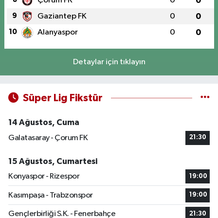
Çorum FK
0
0
9
Gaziantep FK
0
0
10
Alanyaspor
0
0
Detaylar için tıklayın
Süper Lig Fikstür
14 Ağustos, Cuma
Galatasaray - Çorum FK
21:30
15 Ağustos, Cumartesi
Konyaspor - Rizespor
19:00
Kasımpaşa - Trabzonspor
19:00
Gençlerbirliği S.K. - Fenerbahçe
21:30