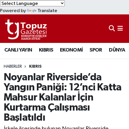
Powered by
Translate
KIBRIS
Lefkoşa Nöbetçi Eczaneler
DÜNYA
Lefkoşa Hava Durumu
CANLI YAYIN
KIBRIS
EKONOMİ
SPOR
DÜNYA
EKONOMİ
Lefkoşa Trafik Yoğunluk Haritası
MAGAZİN
Süper Lig Puan Durumu ve Fikstür
HABERLER
KIBRIS
Noyanlar Riverside’da
SAĞLIK
Tüm Manşetler
Yangın Paniği: 12’nci Katta
Mahsur Kalanlar İçin
SPOR
Son Dakika Haberleri
Kurtarma Çalışması
TEKNOLOJİ
Haber Arşivi
Başlatıldı
TÜRKİYE
İskele ilçesinde bulunan Noyanlar Riverside