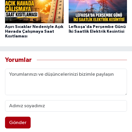
Aşırı Sıcaklar Nedeniyle Açık
Lefkoşa’da Perşembe Günü
Havada Çalışmaya Saat
İki Saatlik Elektrik Kesintisi
Kısıtlaması
Yorumlar
Gönder