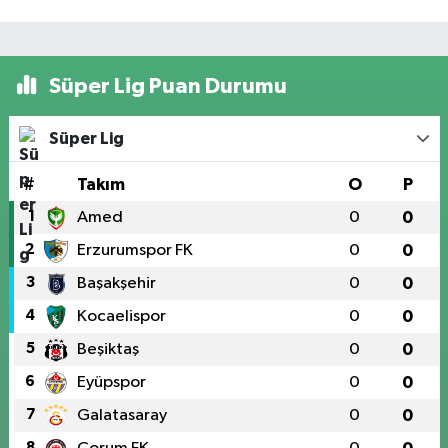
Süper Lig Puan Durumu
Süper Lig
#
Takım
O
P
1
Amed
0
0
2
Erzurumspor FK
0
0
3
Başakşehir
0
0
4
Kocaelispor
0
0
5
Beşiktaş
0
0
6
Eyüpspor
0
0
7
Galatasaray
0
0
8