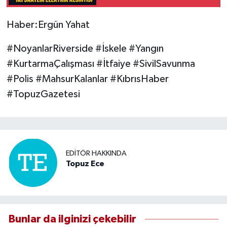
Haber:Ergün Yahat
#NoyanlarRiverside #İskele #Yangın
#KurtarmaÇalışması #İtfaiye #SivilSavunma
#Polis #MahsurKalanlar #KıbrısHaber
#TopuzGazetesi
EDITÖR HAKKINDA
Topuz Ece
Bunlar da ilginizi çekebilir