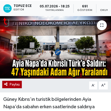
TOPUZ ECE
05.07.2026 - 18:25
691
1
EDITÖR
YAYINLANMA
GÖSTERIM
OKUNM
Paylaş
-
+
A
A
Güney Kıbrıs’ın turistik bölgelerinden Ayia
Napa’da sabahın erken saatlerinde saldırıya