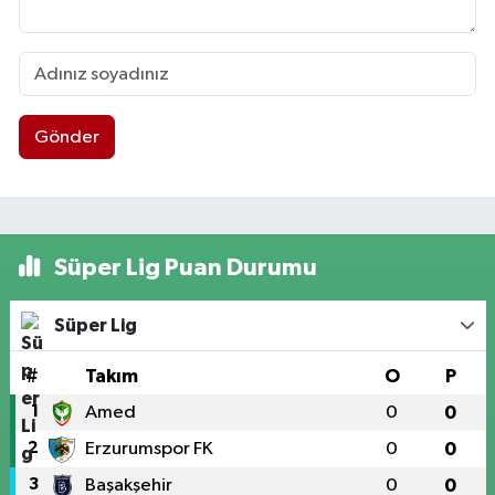
Gönder
Süper Lig Puan Durumu
Süper Lig
#
Takım
O
P
1
Amed
0
0
2
Erzurumspor FK
0
0
3
Başakşehir
0
0