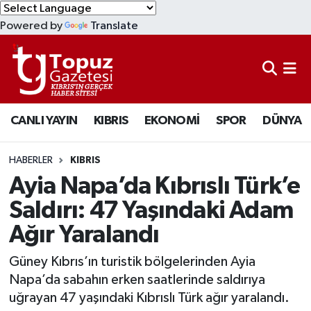
Powered by
Translate
KIBRIS
Lefkoşa Nöbetçi Eczaneler
DÜNYA
Lefkoşa Hava Durumu
CANLI YAYIN
KIBRIS
EKONOMİ
SPOR
DÜNYA
EKONOMİ
Lefkoşa Trafik Yoğunluk Haritası
MAGAZİN
Süper Lig Puan Durumu ve Fikstür
HABERLER
KIBRIS
Ayia Napa’da Kıbrıslı Türk’e
SAĞLIK
Tüm Manşetler
Saldırı: 47 Yaşındaki Adam
Ağır Yaralandı
SPOR
Son Dakika Haberleri
Güney Kıbrıs’ın turistik bölgelerinden Ayia
TEKNOLOJİ
Haber Arşivi
Napa’da sabahın erken saatlerinde saldırıya
uğrayan 47 yaşındaki Kıbrıslı Türk ağır yaralandı.
TÜRKİYE