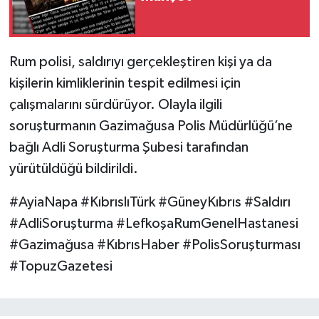
Rum polisi, saldırıyı gerçekleştiren kişi ya da
kişilerin kimliklerinin tespit edilmesi için
çalışmalarını sürdürüyor. Olayla ilgili
soruşturmanın Gazimağusa Polis Müdürlüğü’ne
bağlı Adli Soruşturma Şubesi tarafından
yürütüldüğü bildirildi.
#AyiaNapa #KıbrıslıTürk #GüneyKıbrıs #Saldırı
#AdliSoruşturma #LefkoşaRumGenelHastanesi
#Gazimağusa #KıbrısHaber #PolisSoruşturması
#TopuzGazetesi