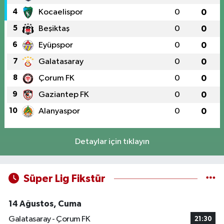
4
Kocaelispor
0
0
5
Beşiktaş
0
0
6
Eyüpspor
0
0
7
Galatasaray
0
0
8
Çorum FK
0
0
9
Gaziantep FK
0
0
10
Alanyaspor
0
0
Detaylar için tıklayın
Süper Lig Fikstür
14 Ağustos, Cuma
Galatasaray - Çorum FK
21:30