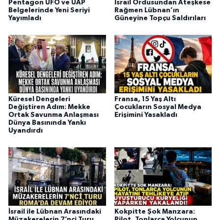
Pentagon UFO ve UAP
İsrail Ordusundan Ateşkese
Belgelerinde Yeni Seriyi
Rağmen Lübnan’ın
Yayımladı
Güneyine Topçu Saldırıları
Küresel Dengeleri
Fransa, 15 Yaş Altı
Değiştiren Adım: Mekke
Çocukların Sosyal Medya
Ortak Savunma Anlaşması
Erişimini Yasakladı
Dünya Basınında Yankı
Uyandırdı
İsrail ile Lübnan Arasındaki
Kokpitte Şok Manzara:
Müzakerelerin 7’nci Turu
Pilot, Tonlarca Yolcunun