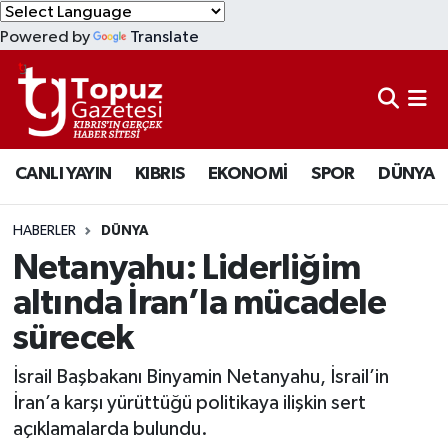
Powered by
Translate
KIBRIS
Lefkoşa Nöbetçi Eczaneler
DÜNYA
Lefkoşa Hava Durumu
CANLI YAYIN
KIBRIS
EKONOMİ
SPOR
DÜNYA
EKONOMİ
Lefkoşa Trafik Yoğunluk Haritası
MAGAZİN
Süper Lig Puan Durumu ve Fikstür
HABERLER
DÜNYA
Netanyahu: Liderliğim
SAĞLIK
Tüm Manşetler
altında İran’la mücadele
sürecek
SPOR
Son Dakika Haberleri
İsrail Başbakanı Binyamin Netanyahu, İsrail’in
TEKNOLOJİ
Haber Arşivi
İran’a karşı yürüttüğü politikaya ilişkin sert
açıklamalarda bulundu.
TÜRKİYE