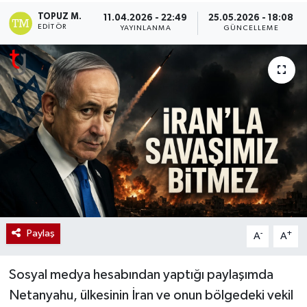
TOPUZ M.
11.04.2026 - 22:49
25.05.2026 - 18:08
EDITÖR
YAYINLANMA
GÜNCELLEME
Paylaş
-
+
A
A
Sosyal medya hesabından yaptığı paylaşımda
Netanyahu, ülkesinin İran ve onun bölgedeki vekil