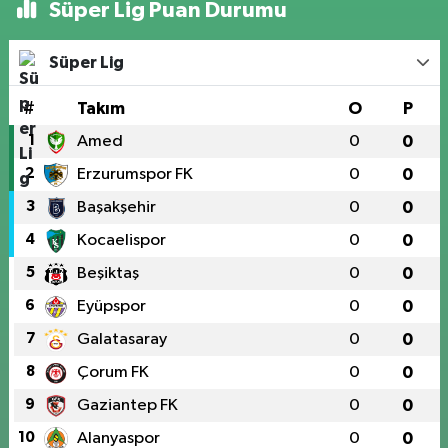
Süper Lig Puan Durumu
Süper Lig
#
Takım
O
P
1
Amed
0
0
2
Erzurumspor FK
0
0
3
Başakşehir
0
0
4
Kocaelispor
0
0
5
Beşiktaş
0
0
6
Eyüpspor
0
0
7
Galatasaray
0
0
8
Çorum FK
0
0
9
Gaziantep FK
0
0
10
Alanyaspor
0
0