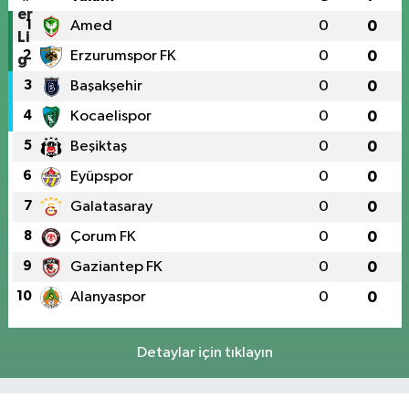
1
Amed
0
0
2
Erzurumspor FK
0
0
3
Başakşehir
0
0
4
Kocaelispor
0
0
5
Beşiktaş
0
0
6
Eyüpspor
0
0
7
Galatasaray
0
0
8
Çorum FK
0
0
9
Gaziantep FK
0
0
10
Alanyaspor
0
0
Detaylar için tıklayın