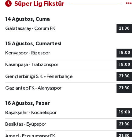
Süper Lig Fikstür
14 Ağustos, Cuma
Galatasaray - Çorum FK
21:30
15 Ağustos, Cumartesi
Konyaspor - Rizespor
19:00
Kasımpaşa - Trabzonspor
19:00
Gençlerbirliği S.K. - Fenerbahçe
21:30
Gaziantep FK - Alanyaspor
21:30
16 Ağustos, Pazar
Başakşehir - Kocaelispor
19:00
Beşiktaş - Eyüpspor
21:30
Amed - Erzurumspor FK
21:30