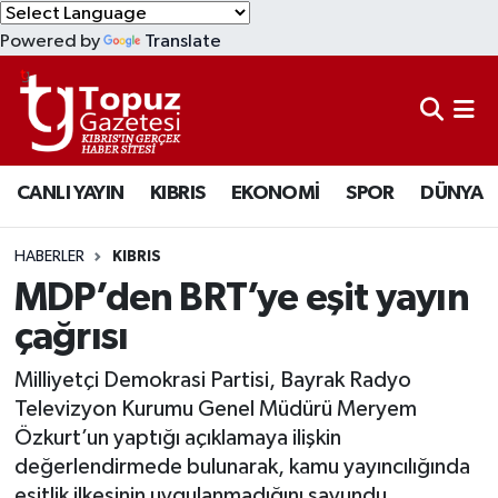
Powered by
Translate
KIBRIS
Lefkoşa Nöbetçi Eczaneler
DÜNYA
Lefkoşa Hava Durumu
CANLI YAYIN
KIBRIS
EKONOMİ
SPOR
DÜNYA
EKONOMİ
Lefkoşa Trafik Yoğunluk Haritası
MAGAZİN
Süper Lig Puan Durumu ve Fikstür
HABERLER
KIBRIS
MDP’den BRT’ye eşit yayın
SAĞLIK
Tüm Manşetler
çağrısı
SPOR
Son Dakika Haberleri
Milliyetçi Demokrasi Partisi, Bayrak Radyo
Televizyon Kurumu Genel Müdürü Meryem
TEKNOLOJİ
Haber Arşivi
Özkurt’un yaptığı açıklamaya ilişkin
değerlendirmede bulunarak, kamu yayıncılığında
TÜRKİYE
eşitlik ilkesinin uygulanmadığını savundu.