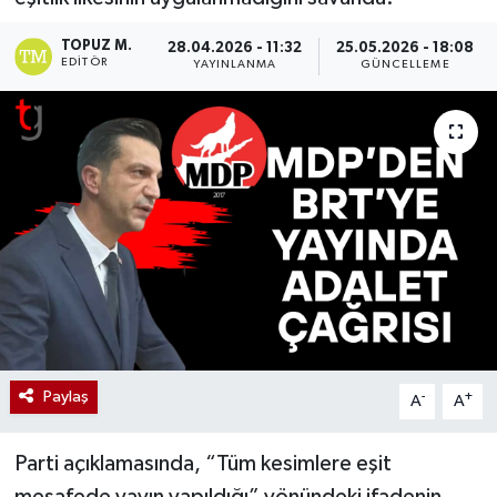
TOPUZ M.
28.04.2026 - 11:32
25.05.2026 - 18:08
EDITÖR
YAYINLANMA
GÜNCELLEME
Paylaş
-
+
A
A
Parti açıklamasında, “Tüm kesimlere eşit
mesafede yayın yapıldığı” yönündeki ifadenin