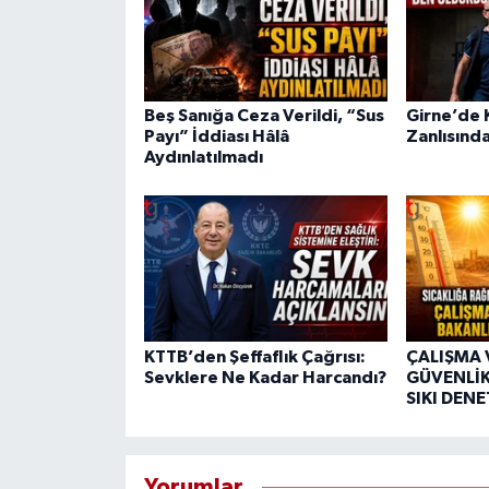
Beş Sanığa Ceza Verildi, “Sus
Girne’de K
Payı” İddiası Hâlâ
Zanlısında
Aydınlatılmadı
KTTB’den Şeffaflık Çağrısı:
ÇALIŞMA 
Sevklere Ne Kadar Harcandı?
GÜVENLİK
SIKI DEN
Yorumlar