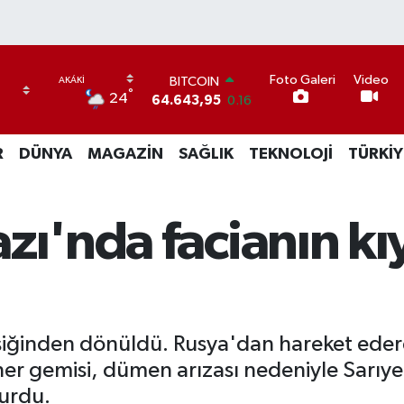
Foto Galeri
Video
BITCOIN
°
24
64.643,95
0.16
DOLAR
47,6006
0.06
R
DÜNYA
MAGAZİN
SAĞLIK
TEKNOLOJİ
TÜRKİY
EURO
55,0250
0.02
STERLİN
64,2398
0.2
zı'nda facianın kı
GRAM ALTIN
6500.87
0.12
BİST100
13.799
70
eşiğinden dönüldü. Rusya'dan hareket eder
er gemisi, dümen arızası nedeniyle Sarıyer
turdu.