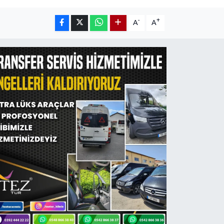
-
+
A
A