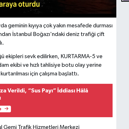
da geminin kıyıya çok yakın mesafede durması
an İstanbul Boğazı'ndaki deniz trafiği çift
ı.
ü ekipleri sevk edilirken, KURTARMA-5 ve
 ekibi ve hızlı tahlisiye botu olay yerine
 kurtarılması için çalışma başlattı.
a Verildi, “Sus Payı” İddiası Hâlâ
ı
e
ul Gemi Trafik Hizmetleri Merkezi