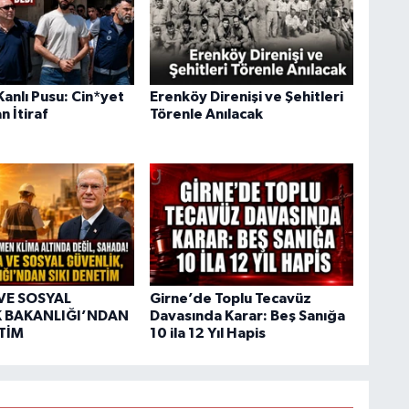
anlı Pusu: Cin*yet
Erenköy Direnişi ve Şehitleri
n İtiraf
Törenle Anılacak
VE SOSYAL
Girne’de Toplu Tecavüz
 BAKANLIĞI’NDAN
Davasında Karar: Beş Sanığa
ETİM
10 ila 12 Yıl Hapis