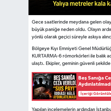
Gece saatlerinde meydana gelen olay
büyük paniğe neden oldu. Olayın ardınd
yönlü olarak geçici süreyle askıya alınd
Bölgeye Kıyı Emniyeti Genel Müdürlüğ
KURTARMA-6 römorkörleri ile balık adam
ulaştı. Ekipler, geminin güvenli şekilde
Beş Sanığa Cez
Aydınlatılmad
İçeriği Görüntül
Yapılan incelemelerin ardından İstanb