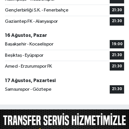
Gençlerbirliği S.K. - Fenerbahçe
21:30
Gaziantep FK - Alanyaspor
21:30
16 Ağustos, Pazar
Başakşehir - Kocaelispor
19:00
Beşiktaş - Eyüpspor
21:30
Amed - Erzurumspor FK
21:30
17 Ağustos, Pazartesi
Samsunspor - Göztepe
21:30