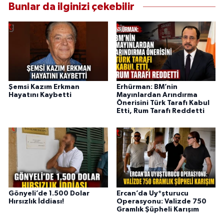
Bunlar da ilginizi çekebilir
Şemsi Kazım Erkman
Erhürman: BM’nin
Hayatını Kaybetti
Mayınlardan Arındırma
Önerisini Türk Tarafı Kabul
Etti, Rum Tarafı Reddetti
Gönyeli’de 1.500 Dolar
Ercan’da Uy*şturucu
Hırsızlık İddiası!
Operasyonu: Valizde 750
Gramlık Şüpheli Karışım