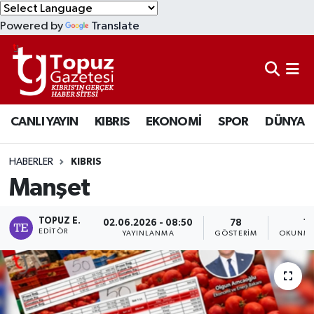
Powered by
Translate
KIBRIS
Lefkoşa Nöbetçi Eczaneler
DÜNYA
Lefkoşa Hava Durumu
CANLI YAYIN
KIBRIS
EKONOMİ
SPOR
DÜNYA
EKONOMİ
Lefkoşa Trafik Yoğunluk Haritası
MAGAZİN
Süper Lig Puan Durumu ve Fikstür
HABERLER
KIBRIS
Manşet
SAĞLIK
Tüm Manşetler
TOPUZ E.
02.06.2026 - 08:50
78
1 
SPOR
Son Dakika Haberleri
EDITÖR
YAYINLANMA
GÖSTERIM
OKUNMA
TEKNOLOJİ
Haber Arşivi
TÜRKİYE