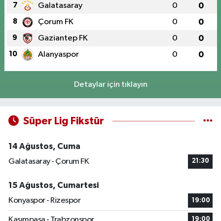
7
Galatasaray
0
0
8
Çorum FK
0
0
9
Gaziantep FK
0
0
10
Alanyaspor
0
0
Detaylar için tıklayın
Süper Lig Fikstür
14 Ağustos, Cuma
Galatasaray - Çorum FK
21:30
15 Ağustos, Cumartesi
Konyaspor - Rizespor
19:00
Kasımpaşa - Trabzonspor
19:00