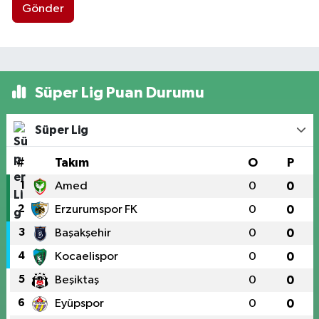
Gönder
Süper Lig Puan Durumu
Süper Lig
#
Takım
O
P
1
Amed
0
0
2
Erzurumspor FK
0
0
3
Başakşehir
0
0
4
Kocaelispor
0
0
5
Beşiktaş
0
0
6
Eyüpspor
0
0