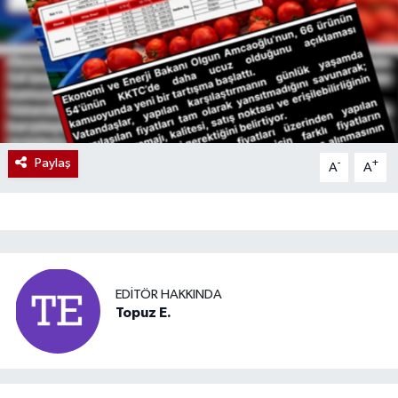
Paylaş
-
+
A
A
EDITÖR HAKKINDA
Topuz E.