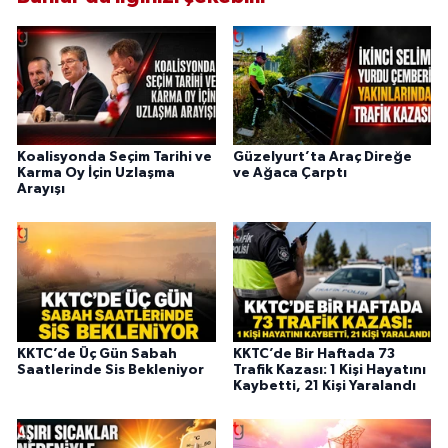
Koalisyonda Seçim Tarihi ve
Güzelyurt’ta Araç Direğe
Karma Oy İçin Uzlaşma
ve Ağaca Çarptı
Arayışı
KKTC’de Üç Gün Sabah
KKTC’de Bir Haftada 73
Saatlerinde Sis Bekleniyor
Trafik Kazası: 1 Kişi Hayatını
Kaybetti, 21 Kişi Yaralandı