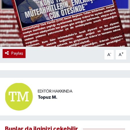
Paylaş
-
+
A
A
EDITÖR HAKKINDA
Topuz M.
Bunlar da ilginizi çekebilir