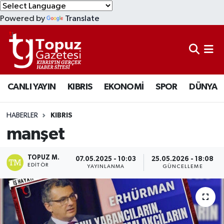
Powered by
Translate
KIBRIS
Lefkoşa Nöbetçi Eczaneler
DÜNYA
Lefkoşa Hava Durumu
CANLI YAYIN
KIBRIS
EKONOMİ
SPOR
DÜNYA
EKONOMİ
Lefkoşa Trafik Yoğunluk Haritası
MAGAZİN
Süper Lig Puan Durumu ve Fikstür
HABERLER
KIBRIS
manşet
SAĞLIK
Tüm Manşetler
TOPUZ M.
07.05.2025 - 10:03
25.05.2026 - 18:08
SPOR
Son Dakika Haberleri
EDITÖR
YAYINLANMA
GÜNCELLEME
TEKNOLOJİ
Haber Arşivi
TÜRKİYE