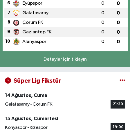
6
Eyüpspor
0
0
7
Galatasaray
0
0
8
Çorum FK
0
0
9
Gaziantep FK
0
0
10
Alanyaspor
0
0
Detaylar için tıklayın
Süper Lig Fikstür
14 Ağustos, Cuma
Galatasaray - Çorum FK
21:30
15 Ağustos, Cumartesi
Konyaspor - Rizespor
19:00