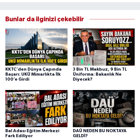
Bunlar da ilginizi çekebilir
KKTC’den Dünya Çapında
3 Bin TL Makbuz, 9 Bin TL
Başarı: UKÜ Mimarlıkta İlk
Üniforma: Bakanlık Ne
100’e Girdi
Diyecek?
Bal Adası Eğitim Merkezi
DAÜ NEDEN BU NOKTAYA
Fark Ediliyor
GELDİ?