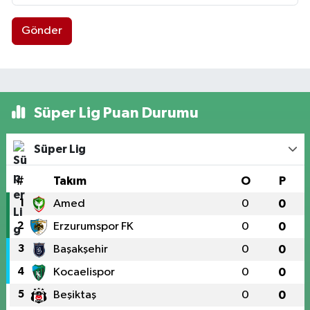
Gönder
Süper Lig Puan Durumu
Süper Lig
#
Takım
O
P
1
Amed
0
0
2
Erzurumspor FK
0
0
3
Başakşehir
0
0
4
Kocaelispor
0
0
5
Beşiktaş
0
0