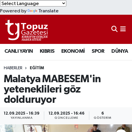
Powered by
Translate
KIBRIS
Lefkoşa Nöbetçi Eczaneler
DÜNYA
Lefkoşa Hava Durumu
CANLI YAYIN
KIBRIS
EKONOMİ
SPOR
DÜNYA
EKONOMİ
Lefkoşa Trafik Yoğunluk Haritası
MAGAZİN
Süper Lig Puan Durumu ve Fikstür
HABERLER
EĞİTİM
Malatya MABESEM'in
SAĞLIK
Tüm Manşetler
yeteneklileri göz
dolduruyor
SPOR
Son Dakika Haberleri
TEKNOLOJİ
Haber Arşivi
12.09.2025 - 16:39
12.09.2025 - 16:46
6
YAYINLANMA
GÜNCELLEME
GÖSTERIM
TÜRKİYE