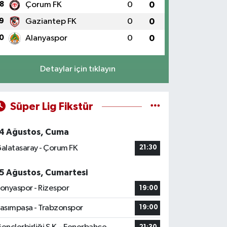
8
Çorum FK
0
0
9
Gaziantep FK
0
0
0
Alanyaspor
0
0
Detaylar için tıklayın
Süper Lig Fikstür
4 Ağustos, Cuma
alatasaray - Çorum FK
21:30
5 Ağustos, Cumartesi
onyaspor - Rizespor
19:00
asımpaşa - Trabzonspor
19:00