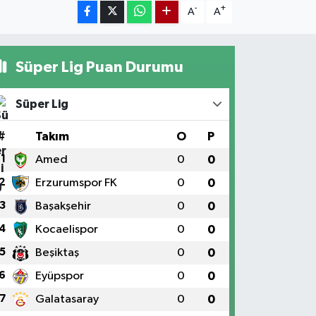
-
+
A
A
Süper Lig Puan Durumu
Süper Lig
#
Takım
O
P
1
Amed
0
0
2
Erzurumspor FK
0
0
3
Başakşehir
0
0
4
Kocaelispor
0
0
5
Beşiktaş
0
0
6
Eyüpspor
0
0
7
Galatasaray
0
0