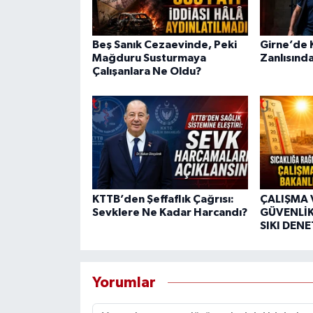
Beş Sanık Cezaevinde, Peki
Girne’de K
Mağduru Susturmaya
Zanlısında
Çalışanlara Ne Oldu?
KTTB’den Şeffaflık Çağrısı:
ÇALIŞMA 
Sevklere Ne Kadar Harcandı?
GÜVENLİK
SIKI DEN
Yorumlar