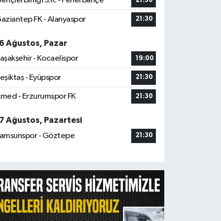
ençlerbirliği S.K. - Fenerbahçe
21:30
aziantep FK - Alanyaspor
21:30
6 Ağustos, Pazar
aşakşehir - Kocaelispor
19:00
eşiktaş - Eyüpspor
21:30
med - Erzurumspor FK
21:30
7 Ağustos, Pazartesi
amsunspor - Göztepe
21:30