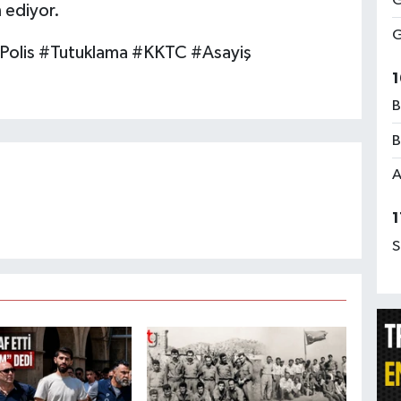
G
m ediyor.
G
#Polis #Tutuklama #KKTC #Asayiş
1
B
B
A
1
S