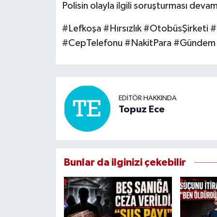
Polisin olayla ilgili soruşturması deva
#Lefkoşa #Hırsızlık #OtobüsŞirketi 
#CepTelefonu #NakitPara #Gündem
EDITÖR HAKKINDA
Topuz Ece
Bunlar da ilginizi çekebilir