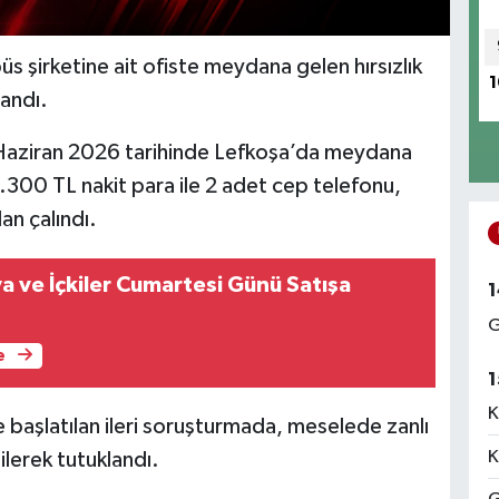
s şirketine ait ofiste meydana gelen hırsızlık
1
landı.
1 Haziran 2026 tarihinde Lefkoşa’da meydana
 1.300 TL nakit para ile 2 adet cep telefonu,
dan çalındı.
ya ve İçkiler Cumartesi Günü Satışa
1
G
e
1
K
e başlatılan ileri soruşturmada, meselede zanlı
K
ilerek tutuklandı.