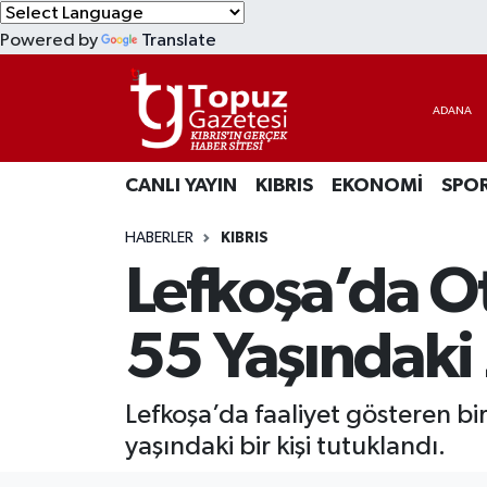
Powered by
Translate
KIBRIS
Lefkoşa Nöbetçi Eczaneler
DÜNYA
Lefkoşa Hava Durumu
CANLI YAYIN
KIBRIS
EKONOMİ
SPO
EKONOMİ
Lefkoşa Trafik Yoğunluk Haritası
HABERLER
KIBRIS
MAGAZİN
Süper Lig Puan Durumu ve Fikstür
Lefkoşa’da Ot
SAĞLIK
Tüm Manşetler
55 Yaşındaki 
SPOR
Son Dakika Haberleri
Lefkoşa’da faaliyet gösteren bir 
TEKNOLOJİ
Haber Arşivi
yaşındaki bir kişi tutuklandı.
TÜRKİYE