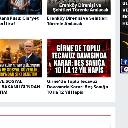
anlı Pusu: Cin*yet
Erenköy Direnişi ve Şehitleri
n İtiraf
Törenle Anılacak
VE SOSYAL
Girne’de Toplu Tecavüz
 BAKANLIĞI’NDAN
Davasında Karar: Beş Sanığa
ETİM
10 ila 12 Yıl Hapis