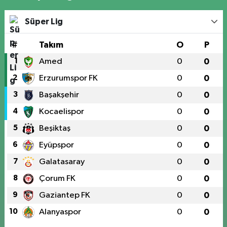
Süper Lig
#
Takım
O
P
1
Amed
0
0
2
Erzurumspor FK
0
0
3
Başakşehir
0
0
4
Kocaelispor
0
0
5
Beşiktaş
0
0
6
Eyüpspor
0
0
7
Galatasaray
0
0
8
Çorum FK
0
0
9
Gaziantep FK
0
0
10
Alanyaspor
0
0