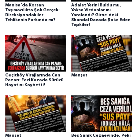
Manisa'da Korsan
Adalet Yerini Buldu mu,
Taşımacılıkta Şok Gerçek:
Yoksa Vicdanlar mı
Direksiyondakiler
Yaralandı? Girne'deki
Tehlikenin Farkında mı?
Skandal Davada Şoke Eden
Tepkiler!
Geçitköy Virajlarında Can
Manşet
Pazarı: Feci Kazada Sürücü
Hayatını Kaybetti!
Manşet
Beş Sanık Cezaevinde, Peki