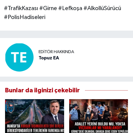
#TrafikKazası #Girne #Lefkoşa #AlkollüSürücü
#PolisHadiseleri
EDITÖR HAKKINDA
Topuz EA
Bunlar da ilginizi çekebilir