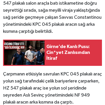
547 plakalı salon araçla batı istikametine doğru
seyrettiği sırada, sağa meyilli viraja yaklaştığında
sağ şeride geçmeye çalışan Savvas Constantinou
yönetimindeki KPC 045 plakalı aracın sağ arka
kısmına çarptığı belirtildi.
Girne’de Kanlı Pusu:
Cin*yet Zanlısından
İtiraf
Çarpmanın etkisiyle savrulan KPC 045 plakalı araç
yolun sağ tarafındaki çelik bariyerlere çarparken,
HZ 547 plakalı araç ise yolun sol şeridinde
seyreden Aslı Sevinç yönetimindeki NF 949
plakalı aracın arka kısmına da çarptı.