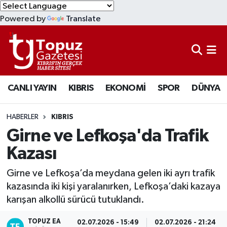
Powered by
Translate
KIBRIS
Lefkoşa Nöbetçi Eczaneler
DÜNYA
Lefkoşa Hava Durumu
CANLI YAYIN
KIBRIS
EKONOMİ
SPOR
DÜNYA
EKONOMİ
Lefkoşa Trafik Yoğunluk Haritası
MAGAZİN
Süper Lig Puan Durumu ve Fikstür
HABERLER
KIBRIS
Girne ve Lefkoşa'da Trafik
SAĞLIK
Tüm Manşetler
Kazası
SPOR
Son Dakika Haberleri
Girne ve Lefkoşa’da meydana gelen iki ayrı trafik
kazasında iki kişi yaralanırken, Lefkoşa’daki kazaya
TEKNOLOJİ
Haber Arşivi
karışan alkollü sürücü tutuklandı.
TÜRKİYE
TOPUZ EA
02.07.2026 - 15:49
02.07.2026 - 21:24