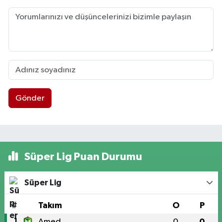
Gönder
Süper Lig Puan Durumu
Süper Lig
#
Takım
O
P
1
Amed
0
0