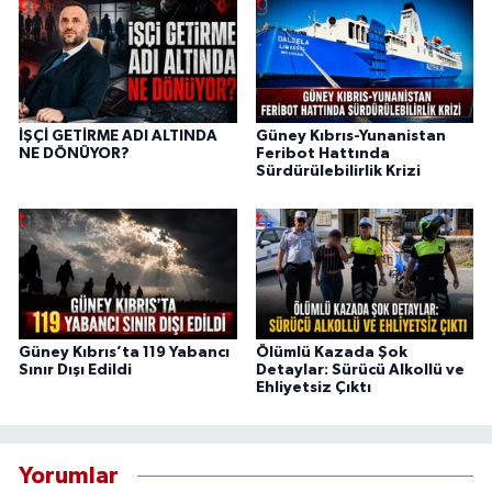
İŞÇİ GETİRME ADI ALTINDA
Güney Kıbrıs-Yunanistan
NE DÖNÜYOR?
Feribot Hattında
Sürdürülebilirlik Krizi
Güney Kıbrıs’ta 119 Yabancı
Ölümlü Kazada Şok
Sınır Dışı Edildi
Detaylar: Sürücü Alkollü ve
Ehliyetsiz Çıktı
Yorumlar