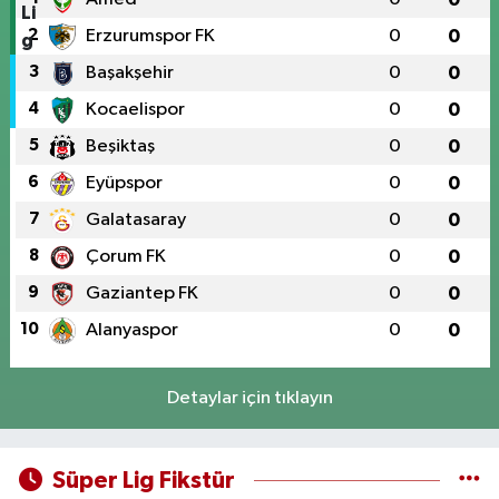
2
Erzurumspor FK
0
0
3
Başakşehir
0
0
4
Kocaelispor
0
0
5
Beşiktaş
0
0
6
Eyüpspor
0
0
7
Galatasaray
0
0
8
Çorum FK
0
0
9
Gaziantep FK
0
0
10
Alanyaspor
0
0
Detaylar için tıklayın
Süper Lig Fikstür