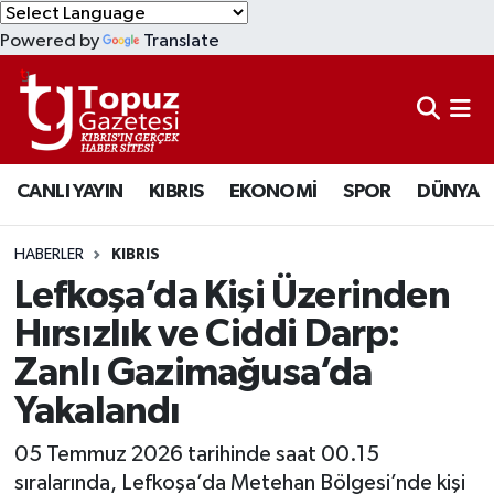
Powered by
Translate
KIBRIS
Lefkoşa Nöbetçi Eczaneler
DÜNYA
Lefkoşa Hava Durumu
CANLI YAYIN
KIBRIS
EKONOMİ
SPOR
DÜNYA
EKONOMİ
Lefkoşa Trafik Yoğunluk Haritası
MAGAZİN
Süper Lig Puan Durumu ve Fikstür
HABERLER
KIBRIS
Lefkoşa’da Kişi Üzerinden
SAĞLIK
Tüm Manşetler
Hırsızlık ve Ciddi Darp:
Zanlı Gazimağusa’da
SPOR
Son Dakika Haberleri
Yakalandı
TEKNOLOJİ
Haber Arşivi
05 Temmuz 2026 tarihinde saat 00.15
TÜRKİYE
sıralarında, Lefkoşa’da Metehan Bölgesi’nde kişi