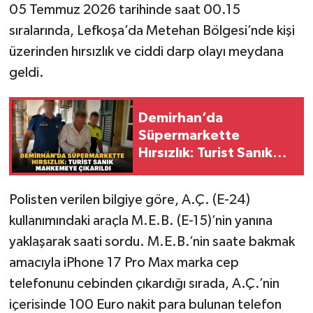
05 Temmuz 2026 tarihinde saat 00.15
sıralarında, Lefkoşa’da Metehan Bölgesi’nde kişi
üzerinden hırsızlık ve ciddi darp olayı meydana
geldi.
Demirhan’da
Süpermarkette
Hırsızlık: Turist Sanık
Mahkemeye Çıkarıldı
Polisten verilen bilgiye göre, A.Ç. (E-24)
kullanımındaki araçla M.E.B. (E-15)’nin yanına
yaklaşarak saati sordu. M.E.B.’nin saate bakmak
amacıyla iPhone 17 Pro Max marka cep
telefonunu cebinden çıkardığı sırada, A.Ç.’nin
içerisinde 100 Euro nakit para bulunan telefon