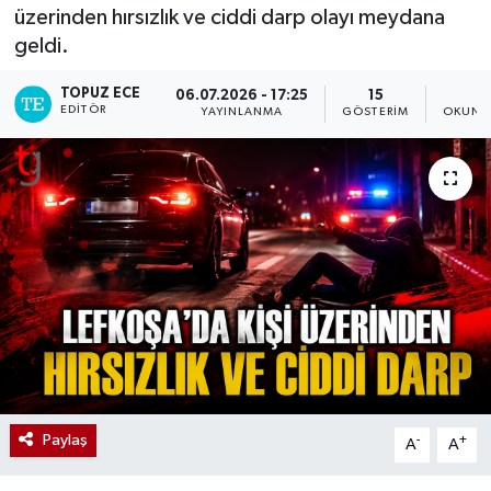
üzerinden hırsızlık ve ciddi darp olayı meydana
geldi.
TOPUZ ECE
06.07.2026 - 17:25
15
1
EDITÖR
YAYINLANMA
GÖSTERIM
OKUNM
Paylaş
-
+
A
A