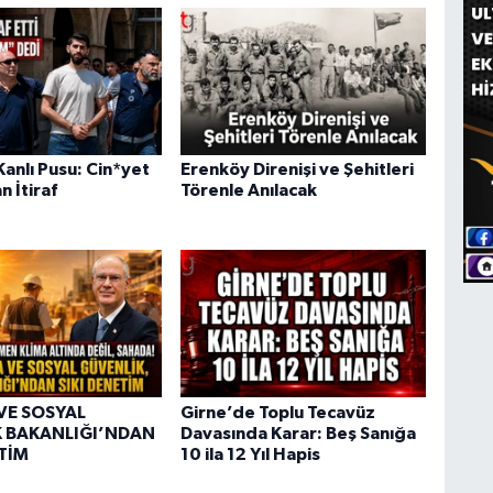
anlı Pusu: Cin*yet
Erenköy Direnişi ve Şehitleri
n İtiraf
Törenle Anılacak
VE SOSYAL
Girne’de Toplu Tecavüz
 BAKANLIĞI’NDAN
Davasında Karar: Beş Sanığa
ETİM
10 ila 12 Yıl Hapis