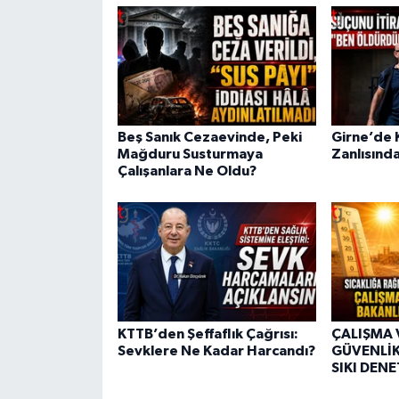
Beş Sanık Cezaevinde, Peki
Girne’de K
Mağduru Susturmaya
Zanlısında
Çalışanlara Ne Oldu?
KTTB’den Şeffaflık Çağrısı:
ÇALIŞMA 
Sevklere Ne Kadar Harcandı?
GÜVENLİK
SIKI DEN