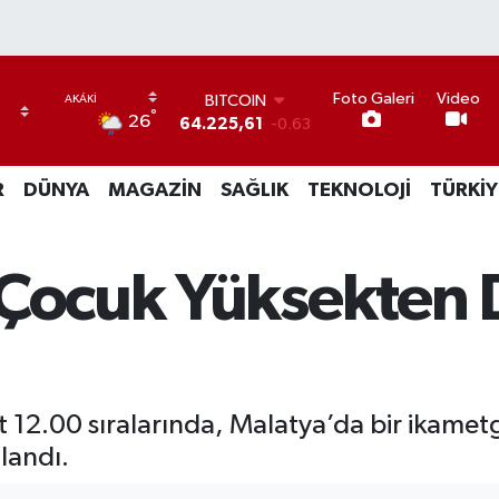
Foto Galeri
Video
BITCOIN
°
26
64.225,61
-0.63
DOLAR
47,7143
0.16
R
DÜNYA
MAGAZİN
SAĞLIK
TEKNOLOJİ
TÜRKİY
EURO
55,0317
-0.02
STERLİN
64,2463
0.07
 Çocuk Yüksekten 
GRAM ALTIN
6510.40
0.45
BİST100
13.799
70
 12.00 sıralarında, Malatya’da bir ikame
landı.