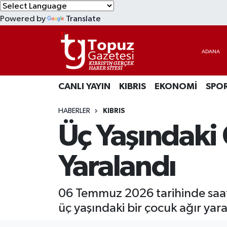
Powered by
Translate
KIBRIS
Lefkoşa Nöbetçi Eczaneler
DÜNYA
Lefkoşa Hava Durumu
CANLI YAYIN
KIBRIS
EKONOMİ
SPO
EKONOMİ
Lefkoşa Trafik Yoğunluk Haritası
HABERLER
KIBRIS
MAGAZİN
Süper Lig Puan Durumu ve Fikstür
Üç Yaşındaki
SAĞLIK
Tüm Manşetler
Yaralandı
SPOR
Son Dakika Haberleri
06 Temmuz 2026 tarihinde saat
TEKNOLOJİ
Haber Arşivi
üç yaşındaki bir çocuk ağır yara
TÜRKİYE