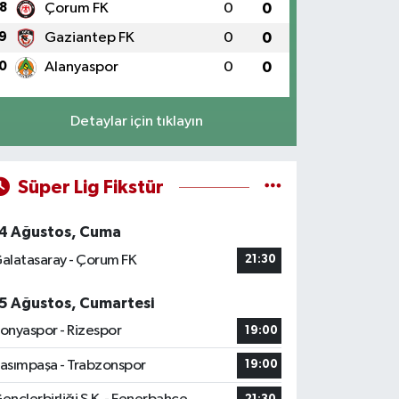
8
Çorum FK
0
0
9
Gaziantep FK
0
0
0
Alanyaspor
0
0
Detaylar için tıklayın
Süper Lig Fikstür
4 Ağustos, Cuma
alatasaray - Çorum FK
21:30
5 Ağustos, Cumartesi
onyaspor - Rizespor
19:00
asımpaşa - Trabzonspor
19:00