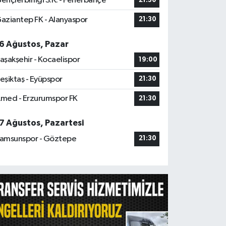
ençlerbirliği S.K. - Fenerbahçe
21:30
aziantep FK - Alanyaspor
21:30
6 Ağustos, Pazar
aşakşehir - Kocaelispor
19:00
eşiktaş - Eyüpspor
21:30
med - Erzurumspor FK
21:30
7 Ağustos, Pazartesi
amsunspor - Göztepe
21:30