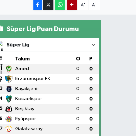
-
+
A
A
Süper Lig Puan Durumu
Süper Lig
#
Takım
O
P
1
Amed
0
0
2
Erzurumspor FK
0
0
3
Başakşehir
0
0
4
Kocaelispor
0
0
5
Beşiktaş
0
0
6
Eyüpspor
0
0
7
Galatasaray
0
0