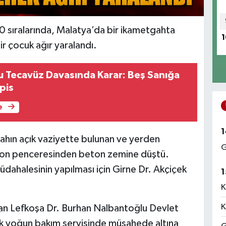
sıralarında, Malatya’da bir ikametgahta
1
r çocuk ağır yaralandı.
u Tecavüz Davasında Karar: Beş Sanığa
apis
e
1
gahın açık vaziyette bulunan ve yerden
G
salon penceresinden beton zemine düştü.
üdahalesinin yapılması için Girne Dr. Akçiçek
1
K
K
dan Lefkoşa Dr. Burhan Nalbantoğlu Devlet
k yoğun bakım servisinde müşahede altına