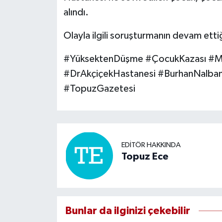
alındı.
Olayla ilgili soruşturmanın devam ettiği
#YüksektenDüşme #ÇocukKazası #Ma
#DrAkçiçekHastanesi #BurhanNalba
#TopuzGazetesi
EDITÖR HAKKINDA
Topuz Ece
Bunlar da ilginizi çekebilir