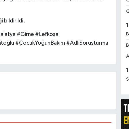
G
G
 bildirildi.
1
latya #Girne #Lefkoşa
B
ntoğlu #ÇocukYoğunBakım #AdliSoruşturma
B
A
1
S