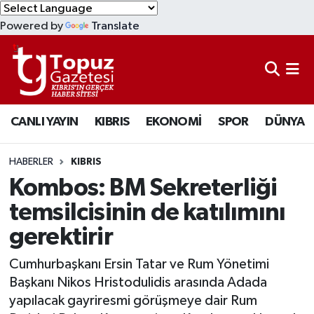
Powered by
Translate
KIBRIS
Lefkoşa Nöbetçi Eczaneler
DÜNYA
Lefkoşa Hava Durumu
CANLI YAYIN
KIBRIS
EKONOMİ
SPOR
DÜNYA
EKONOMİ
Lefkoşa Trafik Yoğunluk Haritası
MAGAZİN
Süper Lig Puan Durumu ve Fikstür
HABERLER
KIBRIS
Kombos: BM Sekreterliği
SAĞLIK
Tüm Manşetler
temsilcisinin de katılımını
gerektirir
SPOR
Son Dakika Haberleri
Cumhurbaşkanı Ersin Tatar ve Rum Yönetimi
TEKNOLOJİ
Haber Arşivi
Başkanı Nikos Hristodulidis arasında Adada
yapılacak gayriresmi görüşmeye dair Rum
TÜRKİYE