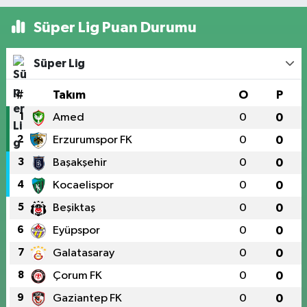
Süper Lig Puan Durumu
Süper Lig
#
Takım
O
P
1
Amed
0
0
2
Erzurumspor FK
0
0
3
Başakşehir
0
0
4
Kocaelispor
0
0
5
Beşiktaş
0
0
6
Eyüpspor
0
0
7
Galatasaray
0
0
8
Çorum FK
0
0
9
Gaziantep FK
0
0