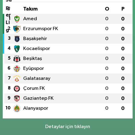
#
Takım
O
P
1
Amed
0
0
2
Erzurumspor FK
0
0
3
Başakşehir
0
0
4
Kocaelispor
0
0
5
Beşiktaş
0
0
6
Eyüpspor
0
0
7
Galatasaray
0
0
8
Çorum FK
0
0
9
Gaziantep FK
0
0
10
Alanyaspor
0
0
Detaylar için tıklayın