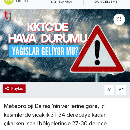
EDITÖR
YAYINLANMA
GÜNCELLEME
Paylaş
-
+
A
A
Meteoroloji Dairesi’nin verilerine göre, iç
kesimlerde sıcaklık 31-34 dereceye kadar
çıkarken, sahil bölgelerinde 27-30 derece