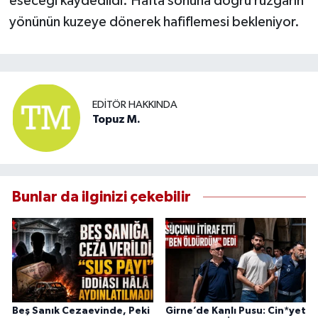
eseceği kaydedildi. Hafta sonuna doğru rüzgârın
yönünün kuzeye dönerek hafiflemesi bekleniyor.
EDITÖR HAKKINDA
Topuz M.
Bunlar da ilginizi çekebilir
Beş Sanık Cezaevinde, Peki
Girne’de Kanlı Pusu: Cin*yet