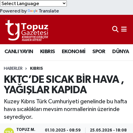
Powered by
Translate
KIBRIS
Lefkoşa Nöbetçi Eczaneler
DÜNYA
Lefkoşa Hava Durumu
CANLI YAYIN
KIBRIS
EKONOMİ
SPOR
DÜNYA
EKONOMİ
Lefkoşa Trafik Yoğunluk Haritası
MAGAZİN
Süper Lig Puan Durumu ve Fikstür
HABERLER
KIBRIS
KKTC’DE SICAK BİR HAVA ,
SAĞLIK
Tüm Manşetler
YAĞIŞLAR KAPIDA
SPOR
Son Dakika Haberleri
Kuzey Kıbrıs Türk Cumhuriyeti genelinde bu hafta
hava sıcaklıkları mevsim normallerinin üzerinde
TEKNOLOJİ
Haber Arşivi
seyrediyor.
TÜRKİYE
TOPUZ M.
01.10.2025 - 08:59
25.05.2026 - 18:08