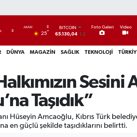
Foto Galeri
Video
BITCOIN
°
25
65.130,04
1.2
DOLAR
47,7069
0.17
R
DÜNYA
MAGAZİN
SAĞLIK
TEKNOLOJİ
TÜRKİY
EURO
55,0265
0.01
STERLİN
64,1897
0.02
alkımızın Sesini 
GRAM ALTIN
6618.49
2.12
BİST100
’na Taşıdık”
13.887
64
ı Hüseyin Amcaoğlu, Kıbrıs Türk belediyele
 en güçlü şekilde taşıdıklarını belirtti.