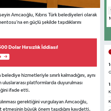
eyin Amcaoğlu, Kıbrıs Türk belediyeleri olarak
1
mentosu’na en güçlü şekilde taşıdıklarını
00 Dolar Hırsızlık İddiası!
e
1
G
elediye hizmetleriyle sınırlı kalmadığını, aynı
n uluslararası platformlarda duyurulması
1
ini ifade etti.
K
r kılınması gerektiğini vurgulayan Amcaoğlu,
K
t etmesinin büyük önem taşıdığını kaydetti.