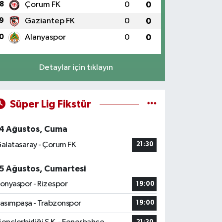
8
Çorum FK
0
0
9
Gaziantep FK
0
0
0
Alanyaspor
0
0
Detaylar için tıklayın
Süper Lig Fikstür
4 Ağustos, Cuma
alatasaray - Çorum FK
21:30
5 Ağustos, Cumartesi
onyaspor - Rizespor
19:00
asımpaşa - Trabzonspor
19:00