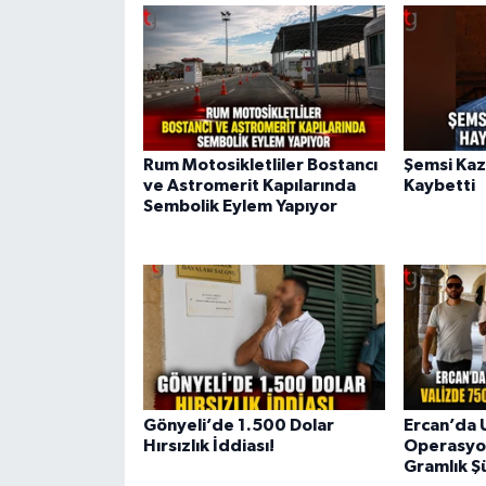
Rum Motosikletliler Bostancı
Şemsi Kaz
ve Astromerit Kapılarında
Kaybetti
Sembolik Eylem Yapıyor
Gönyeli’de 1.500 Dolar
Ercan’da 
Hırsızlık İddiası!
Operasyon
Gramlık Ş