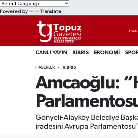
Powered by
Translate
KIBRIS
Lefkoşa Nöbetçi Eczaneler
DÜNYA
Lefkoşa Hava Durumu
CANLI YAYIN
KIBRIS
EKONOMİ
SPO
EKONOMİ
Lefkoşa Trafik Yoğunluk Haritası
HABERLER
KIBRIS
MAGAZİN
Süper Lig Puan Durumu ve Fikstür
Amcaoğlu: “H
SAĞLIK
Tüm Manşetler
Parlamentosu
SPOR
Son Dakika Haberleri
Gönyeli-Alayköy Belediye Başkan
TEKNOLOJİ
Haber Arşivi
iradesini Avrupa Parlamentosu’na
TÜRKİYE