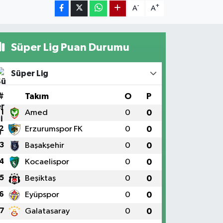
-
+
A
A
Süper Lig Puan Durumu
Süper Lig
#
Takım
O
P
1
Amed
0
0
2
Erzurumspor FK
0
0
3
Başakşehir
0
0
4
Kocaelispor
0
0
5
Beşiktaş
0
0
6
Eyüpspor
0
0
7
Galatasaray
0
0