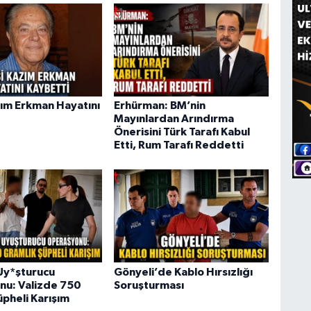
ım Erkman Hayatını
Erhürman: BM’nin
Mayınlardan Arındırma
Önerisini Türk Tarafı Kabul
Etti, Rum Tarafı Reddetti
Uy*şturucu
Gönyeli’de Kablo Hırsızlığı
u: Valizde 750
Soruşturması
üpheli Karışım