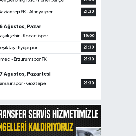
ençlerbirliği S.K. - Fenerbahçe
21:30
aziantep FK - Alanyaspor
21:30
6 Ağustos, Pazar
aşakşehir - Kocaelispor
19:00
eşiktaş - Eyüpspor
21:30
med - Erzurumspor FK
21:30
7 Ağustos, Pazartesi
amsunspor - Göztepe
21:30