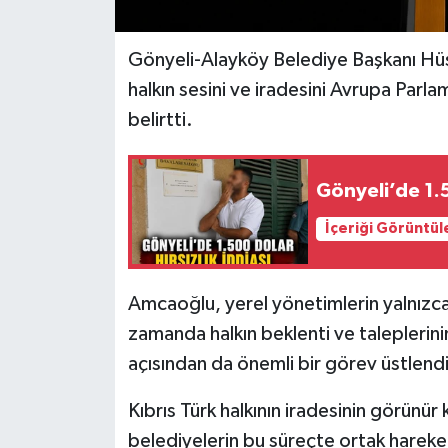
Gönyeli-Alayköy Belediye Başkanı Hüs
halkın sesini ve iradesini Avrupa Parla
belirtti.
Gönyeli’de 1.5
İçeriği Görüntül
Amcaoğlu, yerel yönetimlerin yalnızca b
zamanda halkın beklenti ve taleplerini
açısından da önemli bir görev üstlendiğ
Kıbrıs Türk halkının iradesinin görünü
belediyelerin bu süreçte ortak hareke