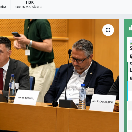
1 DK
RIM
OKUNMA SÜRESI