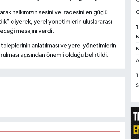
G
rak halkımızın sesini ve iradesini en güçlü
G
k” diyerek, yerel yönetimlerin uluslararası
1
eceği mesajını verdi.
B
ı taleplerinin anlatılması ve yerel yönetimlerin
B
ulması açısından önemli olduğu belirtildi.
A
1
S