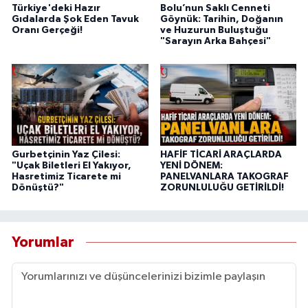
Türkiye'deki Hazır
Bolu’nun Saklı Cenneti
Gıdalarda Şok Eden Tavuk
Göynük: Tarihin, Doğanın
Oranı Gerçeği!
ve Huzurun Buluştuğu
"Sarayın Arka Bahçesi"
Gurbetçinin Yaz Çilesi:
HAFİF TİCARİ ARAÇLARDA
"Uçak Biletleri El Yakıyor,
YENİ DÖNEM:
Hasretimiz Ticarete mi
PANELVANLARA TAKOGRAF
Dönüştü?"
ZORUNLULUĞU GETİRİLDİ!
Yorumlar