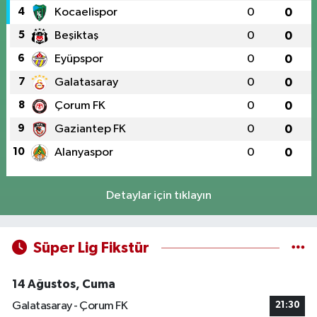
4
Kocaelispor
0
0
5
Beşiktaş
0
0
6
Eyüpspor
0
0
7
Galatasaray
0
0
8
Çorum FK
0
0
9
Gaziantep FK
0
0
10
Alanyaspor
0
0
Detaylar için tıklayın
Süper Lig Fikstür
14 Ağustos, Cuma
Galatasaray - Çorum FK
21:30