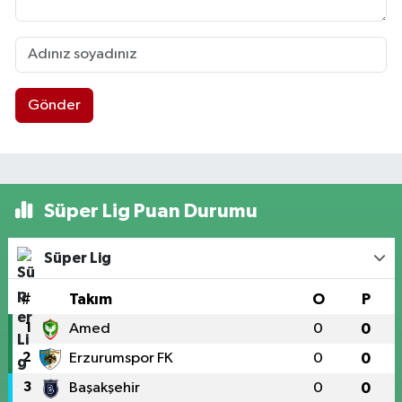
Gönder
Süper Lig Puan Durumu
Süper Lig
#
Takım
O
P
1
Amed
0
0
2
Erzurumspor FK
0
0
3
Başakşehir
0
0