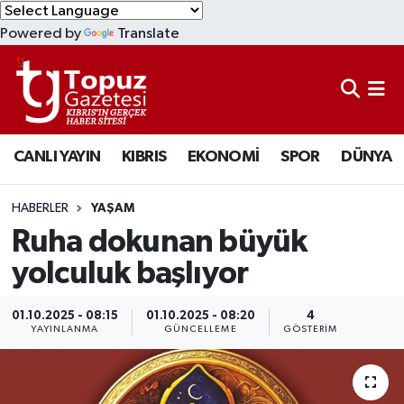
Powered by
Translate
KIBRIS
Lefkoşa Nöbetçi Eczaneler
DÜNYA
Lefkoşa Hava Durumu
CANLI YAYIN
KIBRIS
EKONOMİ
SPOR
DÜNYA
EKONOMİ
Lefkoşa Trafik Yoğunluk Haritası
MAGAZİN
Süper Lig Puan Durumu ve Fikstür
HABERLER
YAŞAM
Ruha dokunan büyük
SAĞLIK
Tüm Manşetler
yolculuk başlıyor
SPOR
Son Dakika Haberleri
01.10.2025 - 08:15
01.10.2025 - 08:20
4
YAYINLANMA
GÜNCELLEME
GÖSTERIM
TEKNOLOJİ
Haber Arşivi
TÜRKİYE