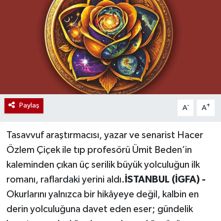
Paylaş
-
+
A
A
Tasavvuf araştırmacısı, yazar ve senarist Hacer
Özlem Çiçek ile tıp profesörü Ümit Beden’in
kaleminden çıkan üç serilik büyük yolculuğun ilk
romanı, raflardaki yerini aldı.
İSTANBUL (İGFA) -
Okurlarını yalnızca bir hikâyeye değil, kalbin en
derin yolculuğuna davet eden eser; gündelik