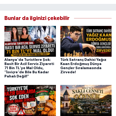
Bunlar da ilginizi çekebilir
Alanya'da Turistlere Şok:
Türk Satranç Dahisi Yağız
Basit Bir Acil Servis Ziyareti
Kaan Erdoğmuş Dünya
71 Bin TL'ye Mal Oldu,
Gençler Sıralamasında
"İsviçre'de Bile Bu Kadar
Zirvede!
Pahalı Değil!"