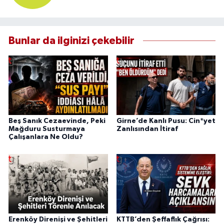
Bunlar da ilginizi çekebilir
Beş Sanık Cezaevinde, Peki
Girne’de Kanlı Pusu: Cin*yet
Mağduru Susturmaya
Zanlısından İtiraf
Çalışanlara Ne Oldu?
Erenköy Direnişi ve Şehitleri
KTTB’den Şeffaflık Çağrısı: