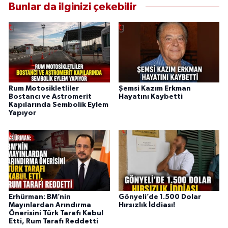
Bunlar da ilginizi çekebilir
Rum Motosikletliler
Şemsi Kazım Erkman
Bostancı ve Astromerit
Hayatını Kaybetti
Kapılarında Sembolik Eylem
Yapıyor
Erhürman: BM’nin
Gönyeli’de 1.500 Dolar
Mayınlardan Arındırma
Hırsızlık İddiası!
Önerisini Türk Tarafı Kabul
Etti, Rum Tarafı Reddetti