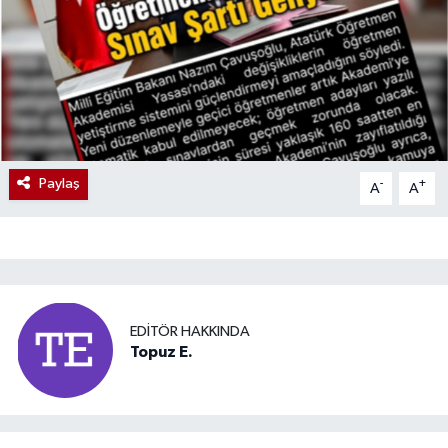
Paylaş
-
+
A
A
EDITÖR HAKKINDA
Topuz E.