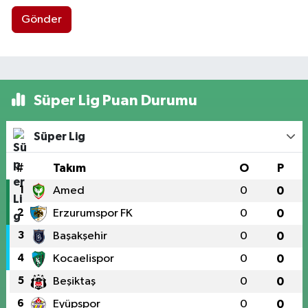
Gönder
Süper Lig Puan Durumu
Süper Lig
#
Takım
O
P
1
Amed
0
0
2
Erzurumspor FK
0
0
3
Başakşehir
0
0
4
Kocaelispor
0
0
5
Beşiktaş
0
0
6
Eyüpspor
0
0