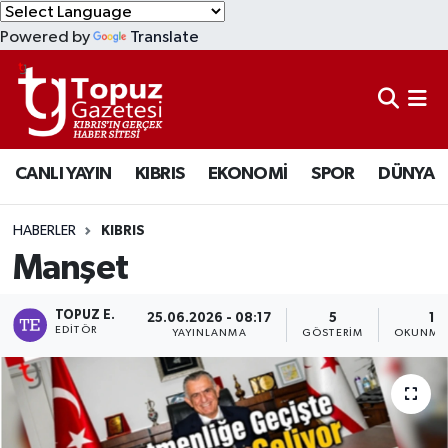
Powered by
Translate
KIBRIS
Lefkoşa Nöbetçi Eczaneler
DÜNYA
Lefkoşa Hava Durumu
CANLI YAYIN
KIBRIS
EKONOMİ
SPOR
DÜNYA
EKONOMİ
Lefkoşa Trafik Yoğunluk Haritası
MAGAZİN
Süper Lig Puan Durumu ve Fikstür
HABERLER
KIBRIS
Manşet
SAĞLIK
Tüm Manşetler
TOPUZ E.
25.06.2026 - 08:17
5
1 
SPOR
Son Dakika Haberleri
EDITÖR
YAYINLANMA
GÖSTERIM
OKUNMA 
TEKNOLOJİ
Haber Arşivi
TÜRKİYE