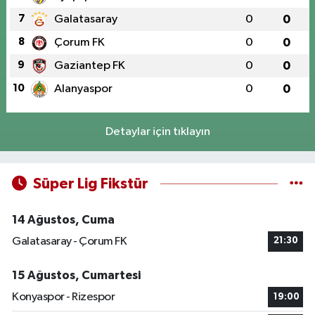
7
Galatasaray
0
0
8
Çorum FK
0
0
9
Gaziantep FK
0
0
10
Alanyaspor
0
0
Detaylar için tıklayın
Süper Lig Fikstür
14 Ağustos, Cuma
Galatasaray - Çorum FK
21:30
15 Ağustos, Cumartesi
Konyaspor - Rizespor
19:00