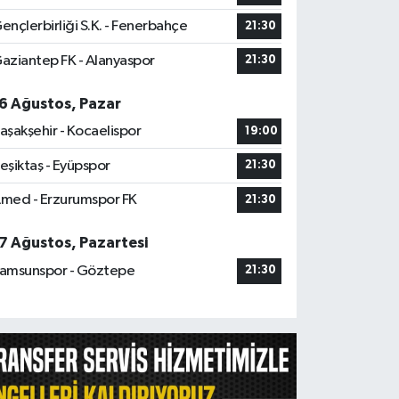
ençlerbirliği S.K. - Fenerbahçe
21:30
aziantep FK - Alanyaspor
21:30
6 Ağustos, Pazar
aşakşehir - Kocaelispor
19:00
eşiktaş - Eyüpspor
21:30
med - Erzurumspor FK
21:30
7 Ağustos, Pazartesi
amsunspor - Göztepe
21:30