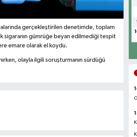
ralarında gerçekleştirilen denetimde, toplam
1
ik sigaranın gümrüğe beyan edilmediği tespit
lere emare olarak el koydu.
ırken, olayla ilgili soruşturmanın sürdüğü
1
G
1
K
K