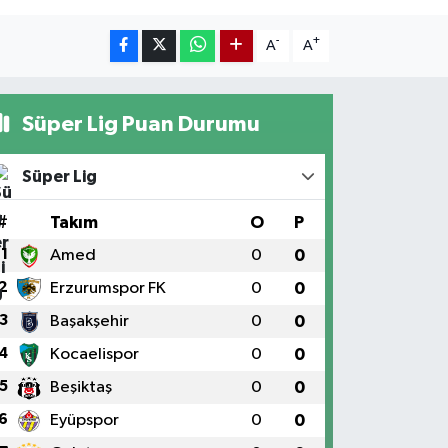
-
+
A
A
Süper Lig Puan Durumu
Süper Lig
#
Takım
O
P
1
Amed
0
0
2
Erzurumspor FK
0
0
3
Başakşehir
0
0
4
Kocaelispor
0
0
5
Beşiktaş
0
0
6
Eyüpspor
0
0