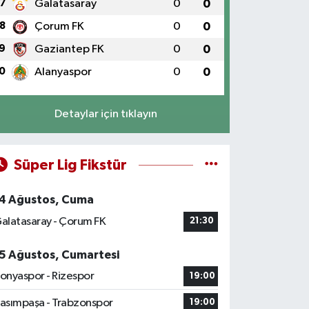
7
Galatasaray
0
0
8
Çorum FK
0
0
9
Gaziantep FK
0
0
0
Alanyaspor
0
0
Detaylar için tıklayın
Süper Lig Fikstür
4 Ağustos, Cuma
alatasaray - Çorum FK
21:30
5 Ağustos, Cumartesi
onyaspor - Rizespor
19:00
asımpaşa - Trabzonspor
19:00