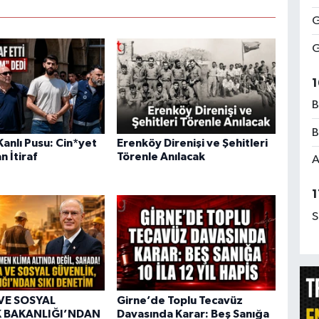
G
G
1
B
B
anlı Pusu: Cin*yet
Erenköy Direnişi ve Şehitleri
n İtiraf
Törenle Anılacak
A
1
S
VE SOSYAL
Girne’de Toplu Tecavüz
 BAKANLIĞI’NDAN
Davasında Karar: Beş Sanığa