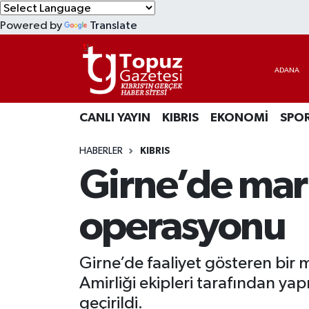
Powered by
Translate
KIBRIS
Lefkoşa Nöbetçi Eczaneler
DÜNYA
Lefkoşa Hava Durumu
CANLI YAYIN
KIBRIS
EKONOMİ
SPO
EKONOMİ
Lefkoşa Trafik Yoğunluk Haritası
HABERLER
KIBRIS
MAGAZİN
Süper Lig Puan Durumu ve Fikstür
Girne’de mar
SAĞLIK
Tüm Manşetler
operasyonu
SPOR
Son Dakika Haberleri
Girne’de faaliyet gösteren bir
TEKNOLOJİ
Haber Arşivi
Amirliği ekipleri tarafından y
TÜRKİYE
geçirildi.