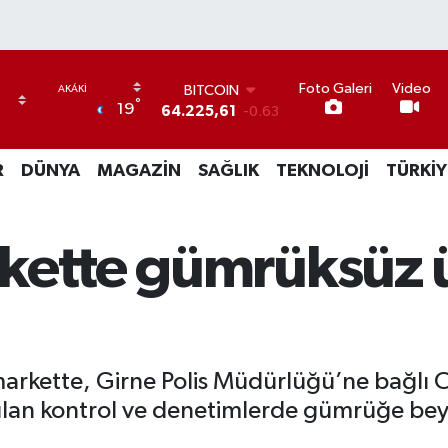
Foto Galeri
Video
BITCOIN
°
19
64.225,61
-0.63
DOLAR
47,7143
0.16
R
DÜNYA
MAGAZİN
SAĞLIK
TEKNOLOJİ
TÜRKİY
EURO
55,0317
-0.02
STERLİN
64,2463
0.07
kette gümrüksüz 
GRAM ALTIN
6510.40
0.45
BİST100
13.799
70
 markette, Girne Polis Müdürlüğü’ne bağl
apılan kontrol ve denetimlerde gümrüğe be