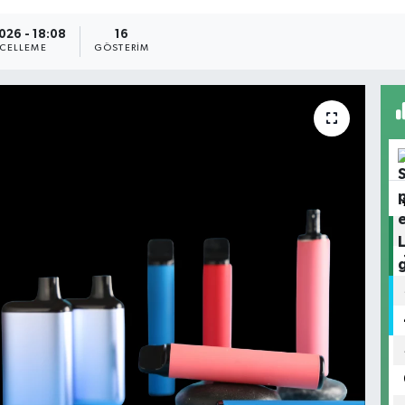
026 - 18:08
16
CELLEME
GÖSTERIM