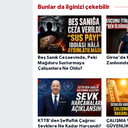
Bunlar da ilginizi çekebilir
Beş Sanık Cezaevinde, Peki
Girne’de K
Mağduru Susturmaya
Zanlısında
Çalışanlara Ne Oldu?
KTTB’den Şeffaflık Çağrısı:
ÇALIŞMA 
Sevklere Ne Kadar Harcandı?
GÜVENLİK