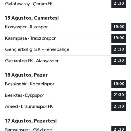
Galatasaray - Çorum FK
21:30
15 Ağustos, Cumartesi
Konyaspor - Rizespor
19:00
Kasımpaşa - Trabzonspor
19:00
Gençlerbirliği S.K. - Fenerbahçe
21:30
Gaziantep FK - Alanyaspor
21:30
16 Ağustos, Pazar
Başakşehir - Kocaelispor
19:00
Beşiktaş - Eyüpspor
21:30
Amed - Erzurumspor FK
21:30
17 Ağustos, Pazartesi
Samsunspor - Göztepe
21:30