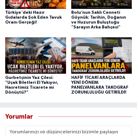
Türkiye'deki Hazır
Bolu’nun Saklı Cenneti
Gıdalarda Şok Eden Tavuk
Göynük: Tarihin, Doğanın
Oranı Gerçeği!
ve Huzurun Buluştuğu
"Sarayın Arka Bahçesi"
Gurbetçinin Yaz Çilesi:
HAFİF TİCARİ ARAÇLARDA
"Uçak Biletleri El Yakıyor,
YENİ DÖNEM:
Hasretimiz Ticarete mi
PANELVANLARA TAKOGRAF
Dönüştü?"
ZORUNLULUĞU GETİRİLDİ!
Yorumlar