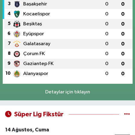
3
Başakşehir
0
0
4
Kocaelispor
0
0
5
Beşiktaş
0
0
6
Eyüpspor
0
0
7
Galatasaray
0
0
8
Çorum FK
0
0
9
Gaziantep FK
0
0
10
Alanyaspor
0
0
Detaylar için tıklayın
Süper Lig Fikstür
14 Ağustos, Cuma