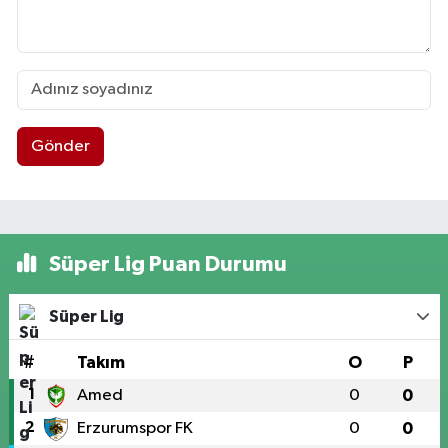
Gönder
Süper Lig Puan Durumu
Süper Lig
#
Takım
O
P
1
Amed
0
0
2
Erzurumspor FK
0
0