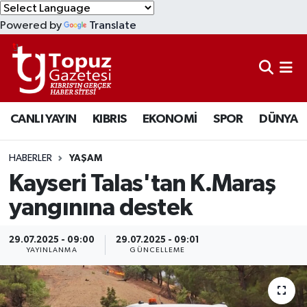
Powered by
Translate
KIBRIS
Lefkoşa Nöbetçi Eczaneler
DÜNYA
Lefkoşa Hava Durumu
CANLI YAYIN
KIBRIS
EKONOMİ
SPOR
DÜNYA
EKONOMİ
Lefkoşa Trafik Yoğunluk Haritası
MAGAZİN
Süper Lig Puan Durumu ve Fikstür
HABERLER
YAŞAM
Kayseri Talas'tan K.Maraş
SAĞLIK
Tüm Manşetler
yangınına destek
SPOR
Son Dakika Haberleri
29.07.2025 - 09:00
29.07.2025 - 09:01
YAYINLANMA
GÜNCELLEME
TEKNOLOJİ
Haber Arşivi
TÜRKİYE