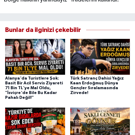
Bunlar da ilginizi çekebilir
Alanya'da Turistlere Şok:
Türk Satranç Dahisi Yağız
Basit Bir Acil Servis Ziyareti
Kaan Erdoğmuş Dünya
71 Bin TL'ye Mal Oldu,
Gençler Sıralamasında
"İsviçre'de Bile Bu Kadar
Zirvede!
Pahalı Değil!"