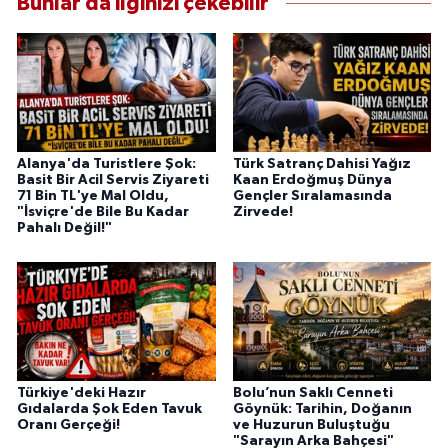
Bunlar da ilginizi çekebilir
Alanya'da Turistlere Şok:
Türk Satranç Dahisi Yağız
Basit Bir Acil Servis Ziyareti
Kaan Erdoğmuş Dünya
71 Bin TL'ye Mal Oldu,
Gençler Sıralamasında
"İsviçre'de Bile Bu Kadar
Zirvede!
Pahalı Değil!"
Türkiye'deki Hazır
Bolu’nun Saklı Cenneti
Gıdalarda Şok Eden Tavuk
Göynük: Tarihin, Doğanın
Oranı Gerçeği!
ve Huzurun Buluştuğu
"Sarayın Arka Bahçesi"