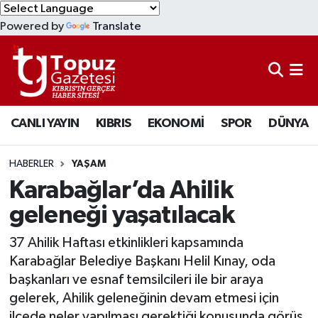
Powered by
Translate
KIBRIS
Lefkoşa Nöbetçi Eczaneler
DÜNYA
Lefkoşa Hava Durumu
CANLI YAYIN
KIBRIS
EKONOMİ
SPOR
DÜNYA
EKONOMİ
Lefkoşa Trafik Yoğunluk Haritası
MAGAZİN
Süper Lig Puan Durumu ve Fikstür
HABERLER
YAŞAM
Karabağlar’da Ahilik
SAĞLIK
Tüm Manşetler
geleneği yaşatılacak
SPOR
Son Dakika Haberleri
37 Ahilik Haftası etkinlikleri kapsamında
Karabağlar Belediye Başkanı Helil Kınay, oda
TEKNOLOJİ
Haber Arşivi
başkanları ve esnaf temsilcileri ile bir araya
gelerek, Ahilik geleneğinin devam etmesi için
TÜRKİYE
ilçede neler yapılması gerektiği konusunda görüş