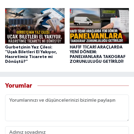
Gurbetçinin Yaz Çilesi:
HAFİF TİCARİ ARAÇLARDA
"Uçak Biletleri El Yakıyor,
YENİ DÖNEM:
Hasretimiz Ticarete mi
PANELVANLARA TAKOGRAF
Dönüştü?"
ZORUNLULUĞU GETİRİLDİ!
Yorumlar