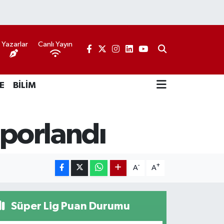
Yazarlar
Canlı Yayın
E
BİLİM
raporlandı
-
+
A
A
Süper Lig Puan Durumu