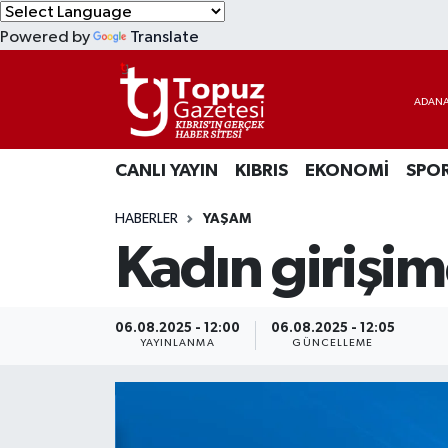
Powered by
Translate
KIBRIS
Lefkoşa Nöbetçi Eczaneler
DÜNYA
Lefkoşa Hava Durumu
CANLI YAYIN
KIBRIS
EKONOMİ
SPO
EKONOMİ
Lefkoşa Trafik Yoğunluk Haritası
HABERLER
YAŞAM
MAGAZİN
Süper Lig Puan Durumu ve Fikstür
Kadın girişimc
SAĞLIK
Tüm Manşetler
SPOR
Son Dakika Haberleri
06.08.2025 - 12:00
06.08.2025 - 12:05
YAYINLANMA
GÜNCELLEME
TEKNOLOJİ
Haber Arşivi
TÜRKİYE