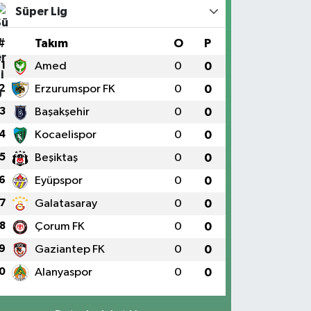
Süper Lig
#
Takım
O
P
1
Amed
0
0
2
Erzurumspor FK
0
0
3
Başakşehir
0
0
4
Kocaelispor
0
0
5
Beşiktaş
0
0
6
Eyüpspor
0
0
7
Galatasaray
0
0
8
Çorum FK
0
0
9
Gaziantep FK
0
0
0
Alanyaspor
0
0