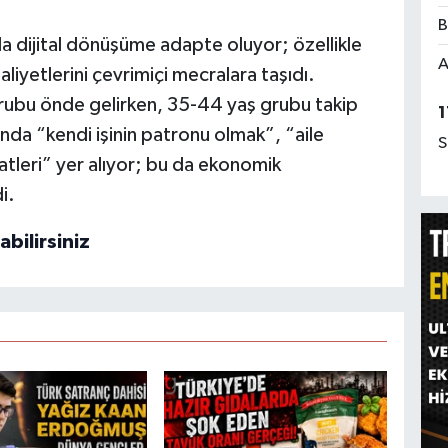
B
a dijital dönüşüme adapte oluyor; özellikle
A
iyetlerini çevrimiçi mecralara taşıdı.
 grubu önde gelirken, 35-44 yaş grubu takip
1
nda “kendi işinin patronu olmak”, “aile
S
atleri” yer alıyor; bu da ekonomik
i.
abilirsiniz