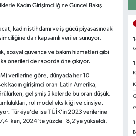
tiklerle Kadın Girişimciliğine Güncel Bakış
racat, kadın istihdamı ve iş gücü piyasasındaki
şimciliğine dair kapsamlı veriler sunuyor.
1
G
ık, sosyal güvence ve bakım hizmetleri gibi
tika önerileri de raporda öne çıkıyor.
1
K
M) verilerine göre, dünyada her 10
ek kadın girişimci oranı Latin Amerika,
K
örülürken, gelişmiş ülkelerde bu oran düşük.
G
lulukları, rol model eksikliği ve cinsiyet
G
iliyor. Türkiye’de ise TÜİK’in 2023 verilerine
17,4 iken, 2024’te yüzde 18,2’ye yükseldi.
1
B