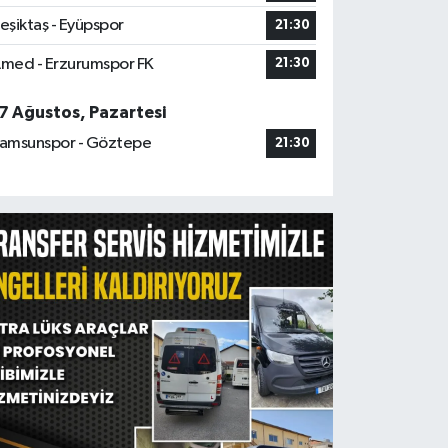
eşiktaş - Eyüpspor
21:30
med - Erzurumspor FK
21:30
7 Ağustos, Pazartesi
amsunspor - Göztepe
21:30