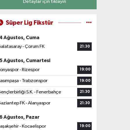
Detaylar için tıklayın
Süper Lig Fikstür
4 Ağustos, Cuma
alatasaray - Çorum FK
21:30
5 Ağustos, Cumartesi
onyaspor - Rizespor
19:00
asımpaşa - Trabzonspor
19:00
ençlerbirliği S.K. - Fenerbahçe
21:30
aziantep FK - Alanyaspor
21:30
6 Ağustos, Pazar
aşakşehir - Kocaelispor
19:00