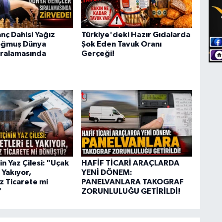
nç Dahisi Yağız
Türkiye'deki Hazır Gıdalarda
oğmuş Dünya
Şok Eden Tavuk Oranı
ıralamasında
Gerçeği!
n Yaz Çilesi: "Uçak
HAFİF TİCARİ ARAÇLARDA
l Yakıyor,
YENİ DÖNEM:
z Ticarete mi
PANELVANLARA TAKOGRAF
"
ZORUNLULUĞU GETİRİLDİ!