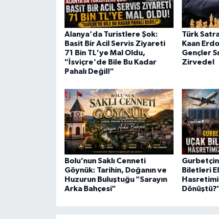
Alanya'da Turistlere Şok:
Türk Satra
Basit Bir Acil Servis Ziyareti
Kaan Erd
71 Bin TL'ye Mal Oldu,
Gençler S
"İsviçre'de Bile Bu Kadar
Zirvede!
Pahalı Değil!"
Bolu’nun Saklı Cenneti
Gurbetçini
Göynük: Tarihin, Doğanın ve
Biletleri E
Huzurun Buluştuğu "Sarayın
Hasretimi
Arka Bahçesi"
Dönüştü?