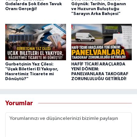
Gıdalarda Şok Eden Tavuk
Göynük: Tarihin, Doğanın
Oranı Gerçeği!
ve Huzurun Buluştuğu
"Sarayın Arka Bahçesi"
Gurbetçinin Yaz Çilesi:
HAFİF TİCARİ ARAÇLARDA
"Uçak Biletleri El Yakıyor,
YENİ DÖNEM:
Hasretimiz Ticarete mi
PANELVANLARA TAKOGRAF
Dönüştü?"
ZORUNLULUĞU GETİRİLDİ!
Yorumlar