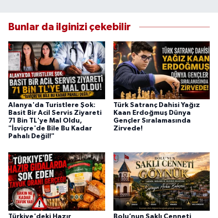
Bunlar da ilginizi çekebilir
Alanya'da Turistlere Şok:
Türk Satranç Dahisi Yağız
Basit Bir Acil Servis Ziyareti
Kaan Erdoğmuş Dünya
71 Bin TL'ye Mal Oldu,
Gençler Sıralamasında
"İsviçre'de Bile Bu Kadar
Zirvede!
Pahalı Değil!"
Türkiye'deki Hazır
Bolu’nun Saklı Cenneti