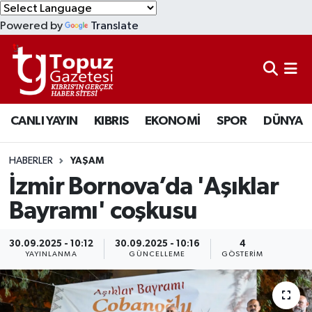
Powered by
Translate
KIBRIS
Lefkoşa Nöbetçi Eczaneler
DÜNYA
Lefkoşa Hava Durumu
CANLI YAYIN
KIBRIS
EKONOMİ
SPOR
DÜNYA
EKONOMİ
Lefkoşa Trafik Yoğunluk Haritası
MAGAZİN
Süper Lig Puan Durumu ve Fikstür
HABERLER
YAŞAM
İzmir Bornova’da 'Aşıklar
SAĞLIK
Tüm Manşetler
Bayramı' coşkusu
SPOR
Son Dakika Haberleri
30.09.2025 - 10:12
30.09.2025 - 10:16
4
YAYINLANMA
GÜNCELLEME
GÖSTERIM
TEKNOLOJİ
Haber Arşivi
TÜRKİYE