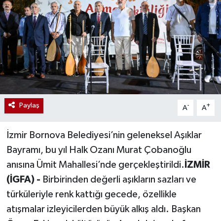
Paylaş
-
+
A
A
İzmir Bornova Belediyesi’nin geleneksel Aşıklar
Bayramı, bu yıl Halk Ozanı Murat Çobanoğlu
anısına Ümit Mahallesi’nde gerçekleştirildi.
İZMİR
(İGFA) -
Birbirinden değerli aşıkların sazları ve
türküleriyle renk kattığı gecede, özellikle
atışmalar izleyicilerden büyük alkış aldı. Başkan