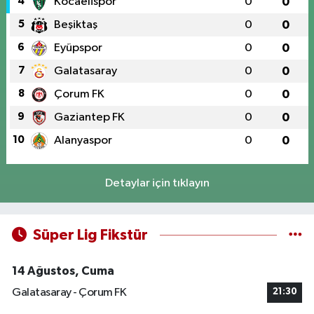
4
Kocaelispor
0
0
5
Beşiktaş
0
0
6
Eyüpspor
0
0
7
Galatasaray
0
0
8
Çorum FK
0
0
9
Gaziantep FK
0
0
10
Alanyaspor
0
0
Detaylar için tıklayın
Süper Lig Fikstür
14 Ağustos, Cuma
Galatasaray - Çorum FK
21:30