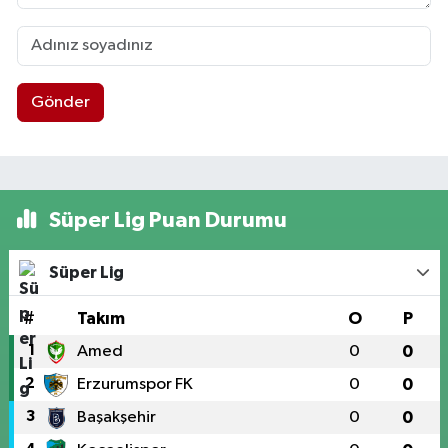
Gönder
Süper Lig Puan Durumu
Süper Lig
#
Takım
O
P
1
Amed
0
0
2
Erzurumspor FK
0
0
3
Başakşehir
0
0