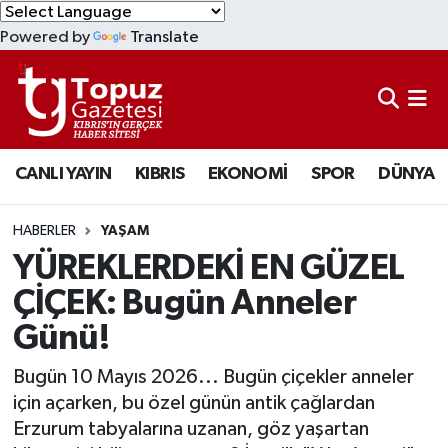
Powered by
Translate
KIBRIS
Lefkoşa Nöbetçi Eczaneler
DÜNYA
Lefkoşa Hava Durumu
CANLI YAYIN
KIBRIS
EKONOMİ
SPOR
DÜNYA
EKONOMİ
Lefkoşa Trafik Yoğunluk Haritası
MAGAZİN
Süper Lig Puan Durumu ve Fikstür
HABERLER
YAŞAM
YÜREKLERDEKİ EN GÜZEL
SAĞLIK
Tüm Manşetler
ÇİÇEK: Bugün Anneler
Günü!
SPOR
Son Dakika Haberleri
Bugün 10 Mayıs 2026... Bugün çiçekler anneler
TEKNOLOJİ
Haber Arşivi
için açarken, bu özel günün antik çağlardan
Erzurum tabyalarına uzanan, göz yaşartan
TÜRKİYE