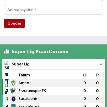
Gönder
Süper Lig Puan Durumu
Süper Lig
#
Takım
O
P
1
Amed
0
0
2
Erzurumspor FK
0
0
3
Başakşehir
0
0
4
Kocaelispor
0
0