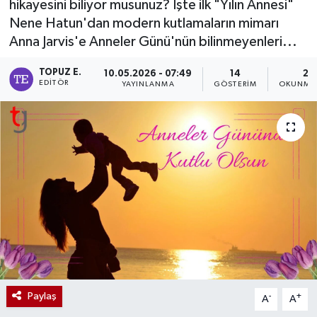
hikayesini biliyor musunuz? İşte ilk "Yılın Annesi"
Nene Hatun'dan modern kutlamaların mimarı
Anna Jarvis'e Anneler Günü'nün bilinmeyenleri...
TOPUZ E.
10.05.2026 - 07:49
14
2 
EDITÖR
YAYINLANMA
GÖSTERIM
OKUNMA 
Paylaş
-
+
A
A