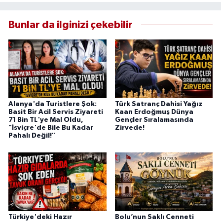
Bunlar da ilginizi çekebilir
Alanya'da Turistlere Şok:
Türk Satranç Dahisi Yağız
Basit Bir Acil Servis Ziyareti
Kaan Erdoğmuş Dünya
71 Bin TL'ye Mal Oldu,
Gençler Sıralamasında
"İsviçre'de Bile Bu Kadar
Zirvede!
Pahalı Değil!"
Türkiye'deki Hazır
Bolu’nun Saklı Cenneti