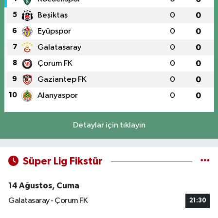
5
Beşiktaş
0
0
6
Eyüpspor
0
0
7
Galatasaray
0
0
8
Çorum FK
0
0
9
Gaziantep FK
0
0
10
Alanyaspor
0
0
Detaylar için tıklayın
Süper Lig Fikstür
14 Ağustos, Cuma
Galatasaray - Çorum FK
21:30