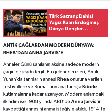
Türk Satranç Dahisi
Yağız Kaan Erdoğmuş
Dünya Gençler
Sıralamasında Zirvede!
ANTİK ÇAĞLARDAN MODERN DÜNYAYA:
RHEA’DAN ANNA JARVIS’E
Anneler Günü sanılanın aksine sadece modern
çağın bir icadı değil. Bu geleneğin izleri, Antik
Yunan’da tanrıların annesi
Rhea
onuruna verilen
festivallere ve Romalıların ana tanrıça
Kibele
kutlamalarına kadar uzanıyor. Modern anlamdaki
ilk adım ise 1908 yılında ABD’de
Anna Jarvis
’in
kaybettiği annesini anma isteğiyle atıldı. 1914’te