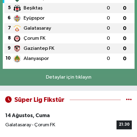
5
Beşiktaş
0
0
6
Eyüpspor
0
0
7
Galatasaray
0
0
8
Çorum FK
0
0
9
Gaziantep FK
0
0
10
Alanyaspor
0
0
Detaylar için tıklayın
Süper Lig Fikstür
14 Ağustos, Cuma
Galatasaray - Çorum FK
21:30