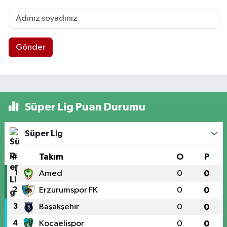
Gönder
Süper Lig Puan Durumu
Süper Lig
#
Takım
O
P
1
Amed
0
0
2
Erzurumspor FK
0
0
3
Başakşehir
0
0
4
Kocaelispor
0
0