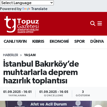
Powered by
Translate
KIBRIS
Lefkoşa Nöbetçi Eczaneler
DÜNYA
Lefkoşa Hava Durumu
CANLI YAYIN
KIBRIS
EKONOMİ
SPOR
DÜNYA
EKONOMİ
Lefkoşa Trafik Yoğunluk Haritası
MAGAZİN
Süper Lig Puan Durumu ve Fikstür
HABERLER
YAŞAM
İstanbul Bakırköy’de
SAĞLIK
Tüm Manşetler
muhtarlarla deprem
hazırlık toplantısı
SPOR
Son Dakika Haberleri
TEKNOLOJİ
Haber Arşivi
01.09.2025 - 16:01
01.09.2025 - 16:05
3
YAYINLANMA
GÜNCELLEME
GÖSTERIM
TÜRKİYE