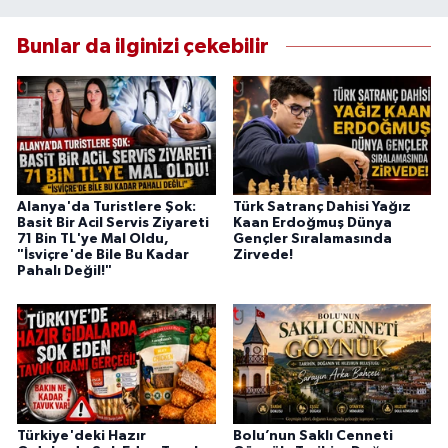
Bunlar da ilginizi çekebilir
Alanya'da Turistlere Şok:
Türk Satranç Dahisi Yağız
Basit Bir Acil Servis Ziyareti
Kaan Erdoğmuş Dünya
71 Bin TL'ye Mal Oldu,
Gençler Sıralamasında
"İsviçre'de Bile Bu Kadar
Zirvede!
Pahalı Değil!"
Türkiye'deki Hazır
Bolu’nun Saklı Cenneti