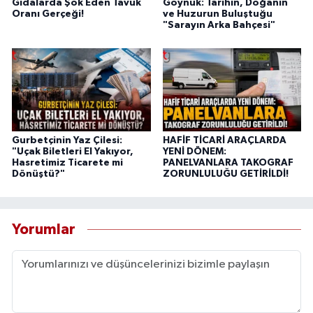
Gıdalarda Şok Eden Tavuk
Göynük: Tarihin, Doğanın
Oranı Gerçeği!
ve Huzurun Buluştuğu
"Sarayın Arka Bahçesi"
Gurbetçinin Yaz Çilesi:
HAFİF TİCARİ ARAÇLARDA
"Uçak Biletleri El Yakıyor,
YENİ DÖNEM:
Hasretimiz Ticarete mi
PANELVANLARA TAKOGRAF
Dönüştü?"
ZORUNLULUĞU GETİRİLDİ!
Yorumlar