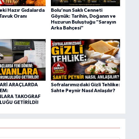
eki Hazır Gıdalarda
Bolu’nun Saklı Cenneti
Tavuk Oranı
Göynük: Tarihin, Doğanın ve
Huzurun Buluştuğu "Sarayın
Arka Bahçesi"
CARİ ARAÇLARDA
Sofralarımızdaki Gizli Tehlike:
EM:
Sahte Peynir Nasıl Anlaşılır?
NLARA TAKOGRAF
UĞU GETİRİLDİ!