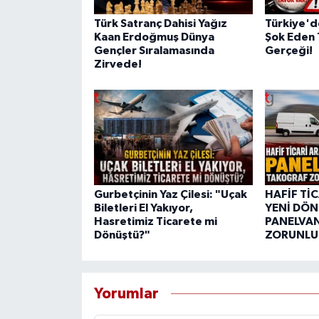
Türk Satranç Dahisi Yağız
Türkiye'd
Kaan Erdoğmuş Dünya
Şok Eden 
Gençler Sıralamasında
Gerçeği!
Zirvede!
Gurbetçinin Yaz Çilesi: "Uçak
HAFİF Tİ
Biletleri El Yakıyor,
YENİ DÖN
Hasretimiz Ticarete mi
PANELVA
Dönüştü?"
ZORUNLUL
Yorumlar