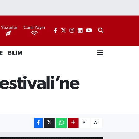
Yazarlar
Canlı Yayın
E
BİLİM
estivali’ne
-
+
A
A