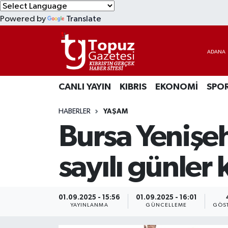
Powered by
Translate
KIBRIS
Lefkoşa Nöbetçi Eczaneler
DÜNYA
Lefkoşa Hava Durumu
CANLI YAYIN
KIBRIS
EKONOMİ
SPO
EKONOMİ
Lefkoşa Trafik Yoğunluk Haritası
HABERLER
YAŞAM
MAGAZİN
Süper Lig Puan Durumu ve Fikstür
Bursa Yenişeh
SAĞLIK
Tüm Manşetler
sayılı günler 
SPOR
Son Dakika Haberleri
TEKNOLOJİ
Haber Arşivi
01.09.2025 - 15:56
01.09.2025 - 16:01
YAYINLANMA
GÜNCELLEME
GÖST
TÜRKİYE