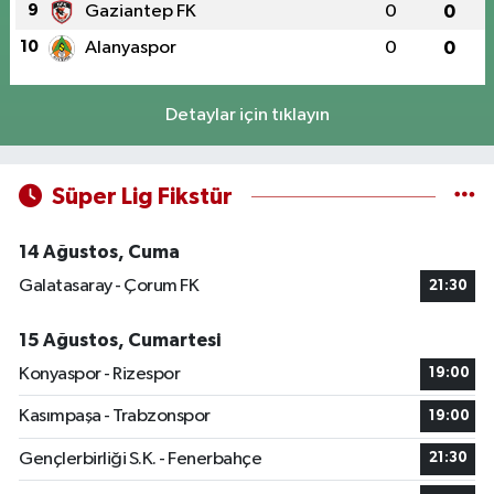
9
Gaziantep FK
0
0
10
Alanyaspor
0
0
Detaylar için tıklayın
Süper Lig Fikstür
14 Ağustos, Cuma
Galatasaray - Çorum FK
21:30
15 Ağustos, Cumartesi
Konyaspor - Rizespor
19:00
Kasımpaşa - Trabzonspor
19:00
Gençlerbirliği S.K. - Fenerbahçe
21:30