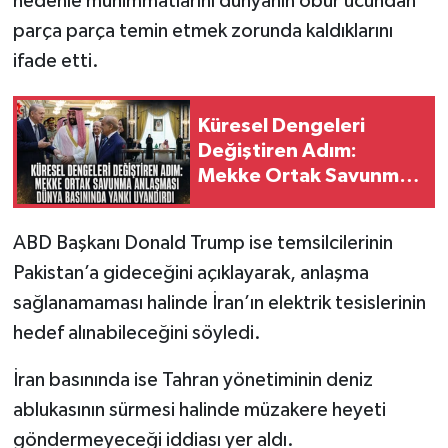
nedenle mühimmatlarını dünyanın öbür ucundan
parça parça temin etmek zorunda kaldıklarını
ifade etti.
Küresel Dengeleri
Değiştiren Adım:
Mekke Ortak Savunma
Anlaşması Dünya
Basınında Yankı
ABD Başkanı Donald Trump ise temsilcilerinin
Uyandırdı
Pakistan’a gideceğini açıklayarak, anlaşma
sağlanamaması halinde İran’ın elektrik tesislerinin
hedef alınabileceğini söyledi.
İran basınında ise Tahran yönetiminin deniz
ablukasının sürmesi halinde müzakere heyeti
göndermeyeceği iddiası yer aldı.