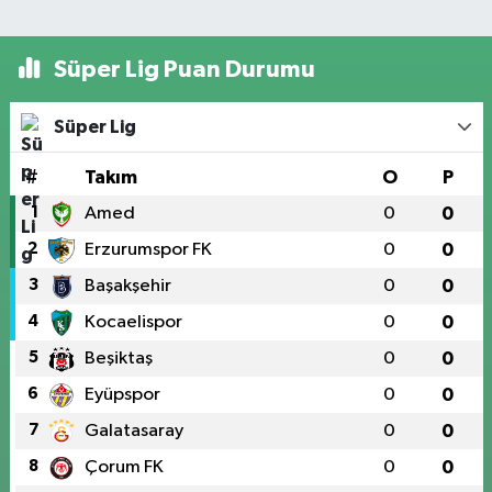
Süper Lig Puan Durumu
Süper Lig
#
Takım
O
P
1
Amed
0
0
2
Erzurumspor FK
0
0
3
Başakşehir
0
0
4
Kocaelispor
0
0
5
Beşiktaş
0
0
6
Eyüpspor
0
0
7
Galatasaray
0
0
8
Çorum FK
0
0