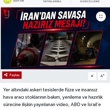
EDITÖR
YAYINLANMA
GÜNCELLEME
Paylaş
-
+
A
A
Yer altındaki askeri tesislerde füze ve insansız
hava aracı stoklarının bakım, yenileme ve hazırlık
sürecine ilişkin yayınlanan video, ABD ve İsrail’e