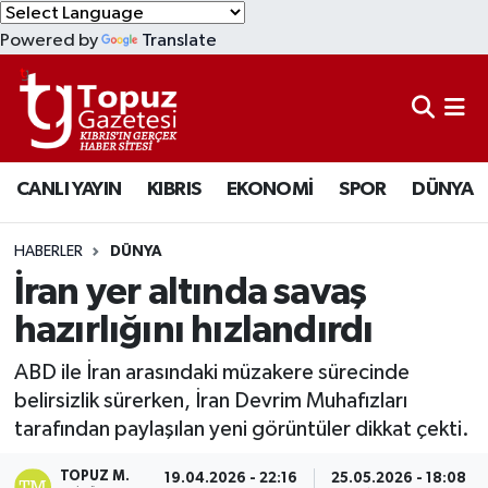
Powered by
Translate
KIBRIS
Lefkoşa Nöbetçi Eczaneler
DÜNYA
Lefkoşa Hava Durumu
CANLI YAYIN
KIBRIS
EKONOMİ
SPOR
DÜNYA
EKONOMİ
Lefkoşa Trafik Yoğunluk Haritası
MAGAZİN
Süper Lig Puan Durumu ve Fikstür
HABERLER
DÜNYA
İran yer altında savaş
SAĞLIK
Tüm Manşetler
hazırlığını hızlandırdı
SPOR
Son Dakika Haberleri
ABD ile İran arasındaki müzakere sürecinde
belirsizlik sürerken, İran Devrim Muhafızları
TEKNOLOJİ
Haber Arşivi
tarafından paylaşılan yeni görüntüler dikkat çekti.
TÜRKİYE
TOPUZ M.
19.04.2026 - 22:16
25.05.2026 - 18:08