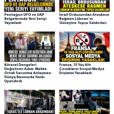
Pentagon UFO ve UAP
İsrail Ordusundan Ateşkese
Belgelerinde Yeni Seriyi
Rağmen Lübnan’ın
Yayımladı
Güneyine Topçu Saldırıları
Küresel Dengeleri
Fransa, 15 Yaş Altı
Değiştiren Adım: Mekke
Çocukların Sosyal Medya
Ortak Savunma Anlaşması
Erişimini Yasakladı
Dünya Basınında Yankı
Uyandırdı