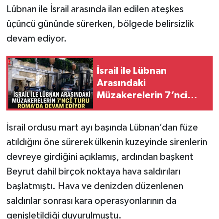
Lübnan ile İsrail arasında ilan edilen ateşkes
üçüncü gününde sürerken, bölgede belirsizlik
devam ediyor.
İsrail ile Lübnan
Arasındaki
Müzakerelerin 7’nci
Turu Roma’da Devam
Ediyor
İsrail ordusu mart ayı başında Lübnan’dan füze
atıldığını öne sürerek ülkenin kuzeyinde sirenlerin
devreye girdiğini açıklamış, ardından başkent
Beyrut dahil birçok noktaya hava saldırıları
başlatmıştı. Hava ve denizden düzenlenen
saldırılar sonrası kara operasyonlarının da
genişletildiği duyurulmuştu.