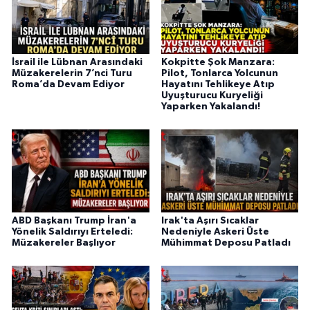
İsrail ile Lübnan Arasındaki
Kokpitte Şok Manzara:
Müzakerelerin 7’nci Turu
Pilot, Tonlarca Yolcunun
Roma’da Devam Ediyor
Hayatını Tehlikeye Atıp
Uyuşturucu Kuryeliği
Yaparken Yakalandı!
ABD Başkanı Trump İran'a
Irak'ta Aşırı Sıcaklar
Yönelik Saldırıyı Erteledi:
Nedeniyle Askeri Üste
Müzakereler Başlıyor
Mühimmat Deposu Patladı