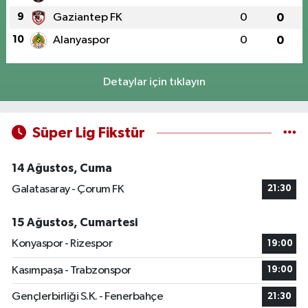
9
Gaziantep FK
0
0
10
Alanyaspor
0
0
Detaylar için tıklayın
Süper Lig Fikstür
14 Ağustos, Cuma
Galatasaray - Çorum FK
21:30
15 Ağustos, Cumartesi
Konyaspor - Rizespor
19:00
Kasımpaşa - Trabzonspor
19:00
Gençlerbirliği S.K. - Fenerbahçe
21:30