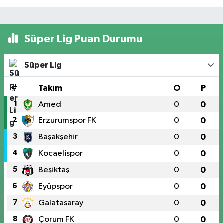
Süper Lig Puan Durumu
Süper Lig
#
Takım
O
P
1
Amed
0
0
2
Erzurumspor FK
0
0
3
Başakşehir
0
0
4
Kocaelispor
0
0
5
Beşiktaş
0
0
6
Eyüpspor
0
0
7
Galatasaray
0
0
8
Çorum FK
0
0