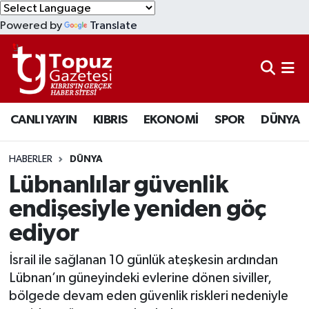
Powered by
Translate
KIBRIS
Lefkoşa Nöbetçi Eczaneler
DÜNYA
Lefkoşa Hava Durumu
CANLI YAYIN
KIBRIS
EKONOMİ
SPOR
DÜNYA
EKONOMİ
Lefkoşa Trafik Yoğunluk Haritası
MAGAZİN
Süper Lig Puan Durumu ve Fikstür
HABERLER
DÜNYA
Lübnanlılar güvenlik
SAĞLIK
Tüm Manşetler
endişesiyle yeniden göç
ediyor
SPOR
Son Dakika Haberleri
İsrail ile sağlanan 10 günlük ateşkesin ardından
TEKNOLOJİ
Haber Arşivi
Lübnan’ın güneyindeki evlerine dönen siviller,
bölgede devam eden güvenlik riskleri nedeniyle
TÜRKİYE