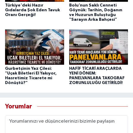
Türkiye'deki Hazır
Bolu’nun Saklı Cenneti
Gıdalarda Şok Eden Tavuk
Göynük: Tarihin, Doğanın
Oranı Gerçeği!
ve Huzurun Buluştuğu
"Sarayın Arka Bahçesi"
Gurbetçinin Yaz Çilesi:
HAFİF TİCARİ ARAÇLARDA
"Uçak Biletleri El Yakıyor,
YENİ DÖNEM:
Hasretimiz Ticarete mi
PANELVANLARA TAKOGRAF
Dönüştü?"
ZORUNLULUĞU GETİRİLDİ!
Yorumlar