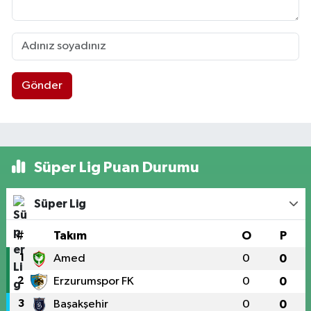
Gönder
Süper Lig Puan Durumu
Süper Lig
#
Takım
O
P
1
Amed
0
0
2
Erzurumspor FK
0
0
3
Başakşehir
0
0