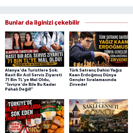
Bunlar da ilginizi çekebilir
Alanya'da Turistlere Şok:
Türk Satranç Dahisi Yağız
Basit Bir Acil Servis Ziyareti
Kaan Erdoğmuş Dünya
71 Bin TL'ye Mal Oldu,
Gençler Sıralamasında
"İsviçre'de Bile Bu Kadar
Zirvede!
Pahalı Değil!"