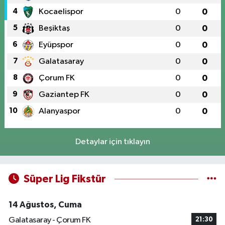
4
Kocaelispor
0
0
5
Beşiktaş
0
0
6
Eyüpspor
0
0
7
Galatasaray
0
0
8
Çorum FK
0
0
9
Gaziantep FK
0
0
10
Alanyaspor
0
0
Detaylar için tıklayın
Süper Lig Fikstür
14 Ağustos, Cuma
Galatasaray - Çorum FK
21:30