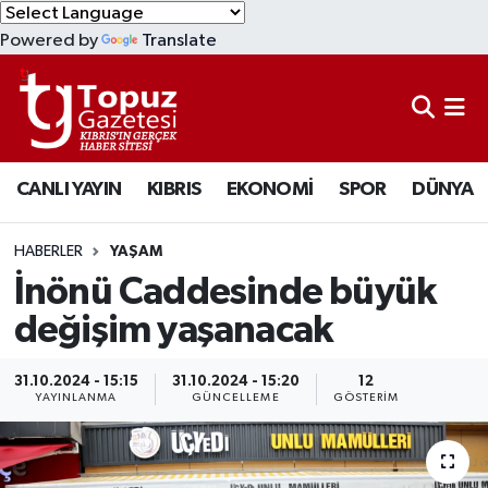
Powered by
Translate
KIBRIS
Lefkoşa Nöbetçi Eczaneler
DÜNYA
Lefkoşa Hava Durumu
CANLI YAYIN
KIBRIS
EKONOMİ
SPOR
DÜNYA
EKONOMİ
Lefkoşa Trafik Yoğunluk Haritası
MAGAZİN
Süper Lig Puan Durumu ve Fikstür
HABERLER
YAŞAM
İnönü Caddesinde büyük
SAĞLIK
Tüm Manşetler
değişim yaşanacak
SPOR
Son Dakika Haberleri
31.10.2024 - 15:15
31.10.2024 - 15:20
12
YAYINLANMA
GÜNCELLEME
GÖSTERIM
TEKNOLOJİ
Haber Arşivi
TÜRKİYE