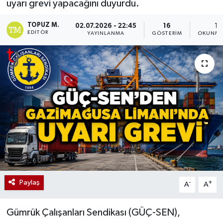
uyarı grevi yapacağını duyurdu.
TOPUZ M.
02.07.2026 - 22:45
16
1 
EDITÖR
YAYINLANMA
GÖSTERIM
OKUNMA
Paylaş
-
+
A
A
Gümrük Çalışanları Sendikası (GÜÇ-SEN),