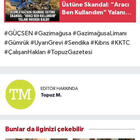
Üstüne Skandal: "Aracı
Ben Kullandım" Yalanı
Havada Kaldı!
#GÜÇSEN #Gazimağusa #GazimağusaLimanı
#Gümrük #UyarıGrevi #Sendika #Kıbrıs #KKTC
#ÇalışanHakları #TopuzGazetesi
EDITÖR HAKKINDA
Topuz M.
Bunlar da ilginizi çekebilir