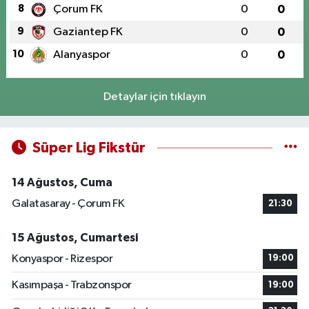
8
Çorum FK
0
0
9
Gaziantep FK
0
0
10
Alanyaspor
0
0
Detaylar için tıklayın
Süper Lig Fikstür
14 Ağustos, Cuma
Galatasaray - Çorum FK
21:30
15 Ağustos, Cumartesi
Konyaspor - Rizespor
19:00
Kasımpaşa - Trabzonspor
19:00