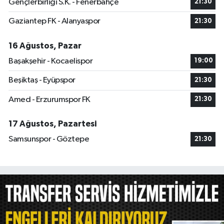
Gençlerbirliği S.K. - Fenerbahçe
21:30
Gaziantep FK - Alanyaspor
21:30
16 Ağustos, Pazar
Başakşehir - Kocaelispor
19:00
Beşiktaş - Eyüpspor
21:30
Amed - Erzurumspor FK
21:30
17 Ağustos, Pazartesi
Samsunspor - Göztepe
21:30