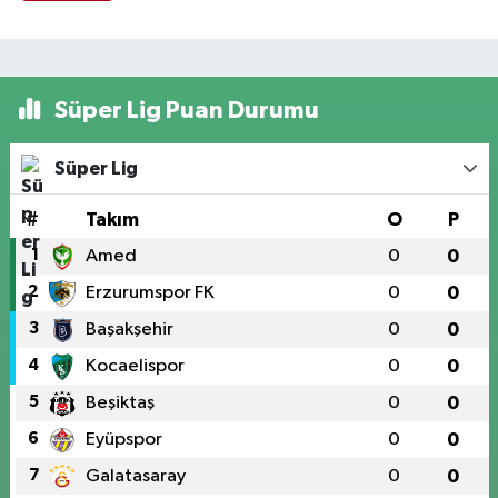
Süper Lig Puan Durumu
Süper Lig
#
Takım
O
P
1
Amed
0
0
2
Erzurumspor FK
0
0
3
Başakşehir
0
0
4
Kocaelispor
0
0
5
Beşiktaş
0
0
6
Eyüpspor
0
0
7
Galatasaray
0
0