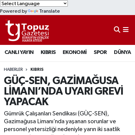
Powered by
Translate
KIBRIS
Lefkoşa Nöbetçi Eczaneler
DÜNYA
Lefkoşa Hava Durumu
CANLI YAYIN
KIBRIS
EKONOMİ
SPOR
DÜNYA
EKONOMİ
Lefkoşa Trafik Yoğunluk Haritası
MAGAZİN
Süper Lig Puan Durumu ve Fikstür
HABERLER
KIBRIS
GÜÇ-SEN, GAZİMAĞUSA
SAĞLIK
Tüm Manşetler
LİMANI’NDA UYARI GREVİ
YAPACAK
SPOR
Son Dakika Haberleri
Gümrük Çalışanları Sendikası (GÜÇ-SEN),
TEKNOLOJİ
Haber Arşivi
Gazimağusa Limanı’nda yaşanan sorunlar ve
personel yetersizliği nedeniyle yarın iki saatlik
TÜRKİYE