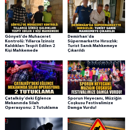
Gönyeli’de Muhaceret
Demirhan’da
Kontrolü: Yıllarca İzinsiz
Süpermarkette Hırsızlık:
Kaldıkları Tespit Edilen 2
Turist Sanık Mahkemeye
Kişi Mahkemede
Çıkarıldı
Çatalköy’deki Eğlence
Sporun Heyecanı, Müziğin
Mekanında Silah
Coşkusu Festivalimize
Operasyonu: 2 Tutuklama
Damga Vurdu!