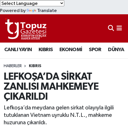
Powered by
Translate
KIBRIS
Lefkoşa Nöbetçi Eczaneler
DÜNYA
Lefkoşa Hava Durumu
CANLI YAYIN
KIBRIS
EKONOMİ
SPOR
DÜNYA
EKONOMİ
Lefkoşa Trafik Yoğunluk Haritası
MAGAZİN
Süper Lig Puan Durumu ve Fikstür
HABERLER
KIBRIS
LEFKOŞA’DA SİRKAT
SAĞLIK
Tüm Manşetler
ZANLISI MAHKEMEYE
ÇIKARILDI
SPOR
Son Dakika Haberleri
Lefkoşa’da meydana gelen sirkat olayıyla ilgili
TEKNOLOJİ
Haber Arşivi
tutuklanan Vietnam uyruklu N.T.L., mahkeme
huzuruna çıkarıldı.
TÜRKİYE