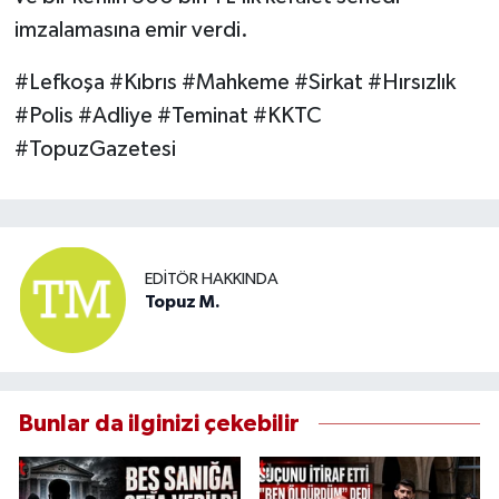
imzalamasına emir verdi.
#Lefkoşa #Kıbrıs #Mahkeme #Sirkat #Hırsızlık
#Polis #Adliye #Teminat #KKTC
#TopuzGazetesi
EDITÖR HAKKINDA
Topuz M.
Bunlar da ilginizi çekebilir