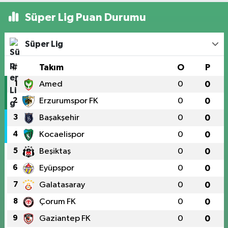
Süper Lig Puan Durumu
Süper Lig
#
Takım
O
P
1
Amed
0
0
2
Erzurumspor FK
0
0
3
Başakşehir
0
0
4
Kocaelispor
0
0
5
Beşiktaş
0
0
6
Eyüpspor
0
0
7
Galatasaray
0
0
8
Çorum FK
0
0
9
Gaziantep FK
0
0