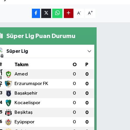
-
+
A
A
Süper Lig Puan Durumu
Süper Lig
#
Takım
O
P
1
Amed
0
0
2
Erzurumspor FK
0
0
3
Başakşehir
0
0
4
Kocaelispor
0
0
5
Beşiktaş
0
0
6
Eyüpspor
0
0