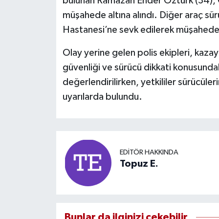
bulunan Ramazan Ender Öztürk (34), G
müşahede altına alındı. Diğer araç sür
Hastanesi’ne sevk edilerek müşahede a
Olay yerine gelen polis ekipleri, kazayl
güvenliği ve sürücü dikkati konusunda
değerlendirilirken, yetkililer sürücüler
uyarılarda bulundu.
EDITÖR HAKKINDA
Topuz E.
Bunlar da ilginizi çekebilir