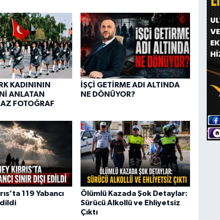
ÜRK KADINININ
İŞÇİ GETİRME ADI ALTINDA
Nİ ANLATAN
NE DÖNÜYOR?
AZ FOTOĞRAF
rıs’ta 119 Yabancı
Ölümlü Kazada Şok Detaylar:
Edildi
Sürücü Alkollü ve Ehliyetsiz
Çıktı