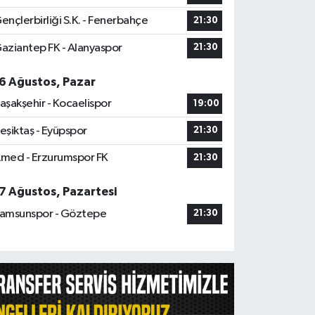
ençlerbirliği S.K. - Fenerbahçe
21:30
aziantep FK - Alanyaspor
21:30
6 Ağustos, Pazar
aşakşehir - Kocaelispor
19:00
eşiktaş - Eyüpspor
21:30
med - Erzurumspor FK
21:30
7 Ağustos, Pazartesi
amsunspor - Göztepe
21:30