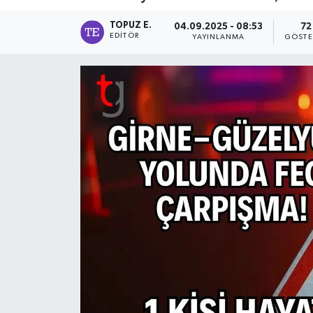
TOPUZ E.
04.09.2025 - 08:53
72
EDITÖR
YAYINLANMA
GÖSTE