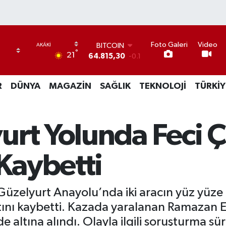
Foto Galeri
Video
BITCOIN
°
21
64.815,30
-0.1
DOLAR
47,7436
0.18
R
DÜNYA
MAGAZİN
SAĞLIK
TEKNOLOJİ
TÜRKİY
EURO
55,2510
0.32
STERLİN
64,4811
0.38
urt Yolunda Feci Ç
GRAM ALTIN
6660.55
0
BİST100
 Kaybetti
13.779
-14
üzelyurt Anayolu’nda iki aracın yüz yüze ç
ını kaybetti. Kazada yaralanan Ramazan E
 altına alındı. Olayla ilgili soruşturma sü