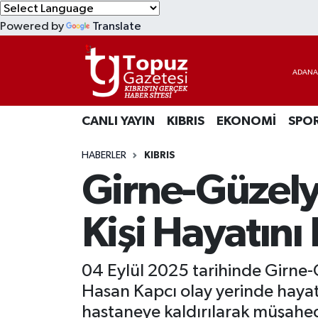
Powered by
Translate
KIBRIS
Lefkoşa Nöbetçi Eczaneler
DÜNYA
Lefkoşa Hava Durumu
CANLI YAYIN
KIBRIS
EKONOMİ
SPO
EKONOMİ
Lefkoşa Trafik Yoğunluk Haritası
HABERLER
KIBRIS
MAGAZİN
Süper Lig Puan Durumu ve Fikstür
Girne-Güzely
SAĞLIK
Tüm Manşetler
Kişi Hayatını
SPOR
Son Dakika Haberleri
04 Eylül 2025 tarihinde Girne-G
TEKNOLOJİ
Haber Arşivi
Hasan Kapcı olay yerinde hayat
TÜRKİYE
hastaneye kaldırılarak müşahede