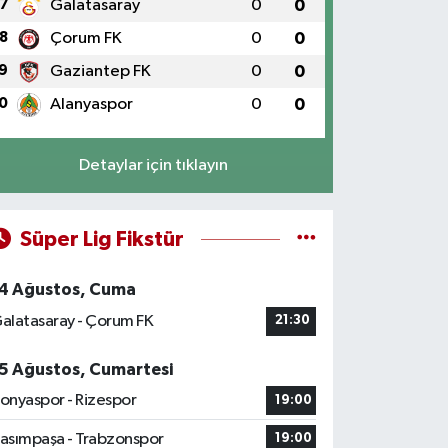
7
Galatasaray
0
0
8
Çorum FK
0
0
9
Gaziantep FK
0
0
0
Alanyaspor
0
0
Detaylar için tıklayın
Süper Lig Fikstür
4 Ağustos, Cuma
alatasaray - Çorum FK
21:30
5 Ağustos, Cumartesi
onyaspor - Rizespor
19:00
asımpaşa - Trabzonspor
19:00