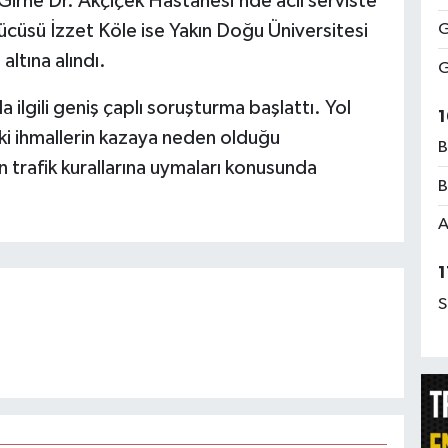
irne Dr. Akçiçek Hastanesi’nde acil serviste
ücüsü İzzet Köle ise Yakın Doğu Üniversitesi
G
ltına alındı.
G
a ilgili geniş çaplı soruşturma başlattı. Yol
1
ki ihmallerin kazaya neden olduğu
B
in trafik kurallarına uymaları konusunda
B
A
1
S