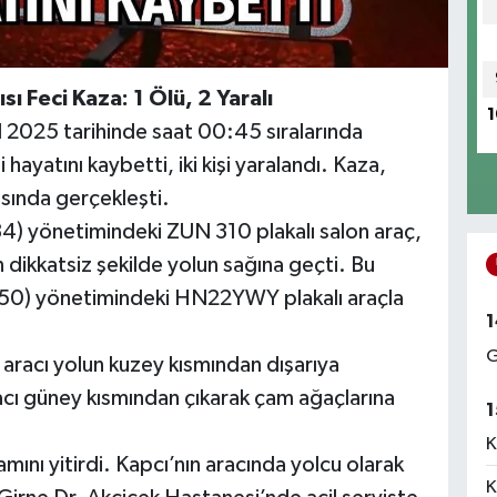
 Feci Kaza: 1 Ölü, 2 Yaralı
1
 2025 tarihinde saat 00:45 sıralarında
hayatını kaybetti, iki kişi yaralandı. Kaza,
sında gerçekleşti.
34) yönetimindeki ZUN 310 plakalı salon araç,
dikkatsiz şekilde yolun sağına geçti. Bu
 (50) yönetimindeki HN22YWY plakalı araçla
1
G
 aracı yolun kuzey kısmından dışarıya
racı güney kısmından çıkarak çam ağaçlarına
1
K
ını yitirdi. Kapcı’nın aracında yolcu olarak
K