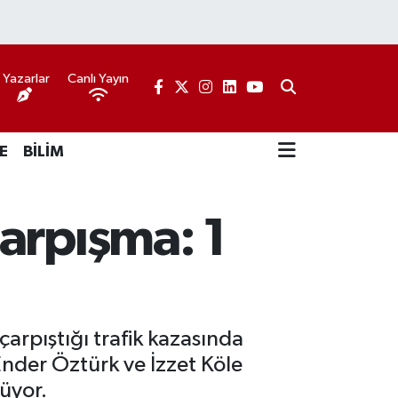
Yazarlar
Canlı Yayın
E
BİLİM
arpışma: 1
arpıştığı trafik kazasında
nder Öztürk ve İzzet Köle
rüyor.