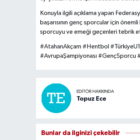
Konuyla ilgili açıklama yapan Federas
başarısının genç sporcular için öneml
sporcuyu ve emeği geçenleri tebrik et
#AtahanAkçam #Hentbol #TürkiyeU18 
#AvrupaŞampiyonası #GençSporcu #S
EDITÖR HAKKINDA
Topuz Ece
Bunlar da ilginizi çekebilir