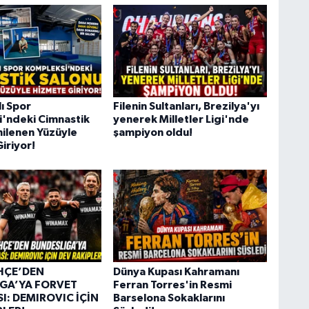
ı Spor
Filenin Sultanları, Brezilya'yı
'ndeki Cimnastik
yenerek Milletler Ligi'nde
nilenen Yüzüyle
şampiyon oldu!
iriyor!
HÇE’DEN
Dünya Kupası Kahramanı
GA’YA FORVET
Ferran Torres'in Resmi
I: DEMIROVIC İÇİN
Barselona Sokaklarını