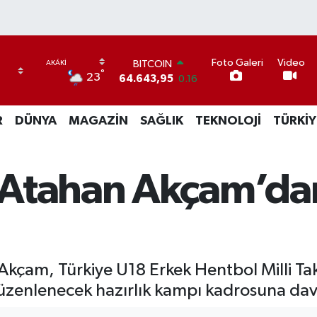
Foto Galeri
Video
BITCOIN
°
23
64.643,95
0.16
DOLAR
47,6704
0
R
DÜNYA
MAGAZİN
SAĞLIK
TEKNOLOJİ
TÜRKİY
EURO
55,0406
-0.08
STERLİN
64,2143
0
 Atahan Akçam’da
GRAM ALTIN
6500.87
0.12
BİST100
13.799
70
 Akçam, Türkiye U18 Erkek Hentbol Milli Ta
düzenlenecek hazırlık kampı kadrosuna dave