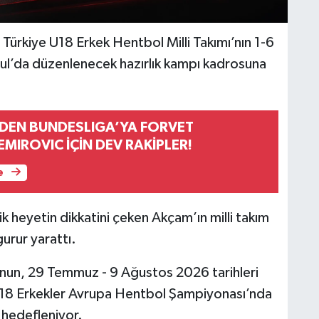
Türkiye U18 Erkek Hentbol Milli Takımı’nın 1-6
bul’da düzenlenecek hazırlık kampı kadrosuna
DEN BUNDESLIGA’YA FORVET
EMIROVIC İÇİN DEV RAKİPLER!
e
k heyetin dikkatini çeken Akçam’ın milli takım
urur yarattı.
nun, 29 Temmuz - 9 Ağustos 2026 tarihleri
U18 Erkekler Avrupa Hentbol Şampiyonası’nda
 hedefleniyor.