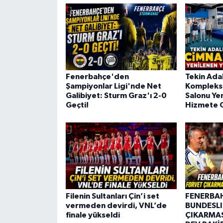
Fenerbahçe'den
Tekin Adal
Şampiyonlar Ligi'nde Net
Kompleksi
Galibiyet: Sturm Graz'ı 2-0
Salonu Ye
Geçti!
Hizmete G
Filenin Sultanları Çin’i set
FENERBA
vermeden devirdi, VNL’de
BUNDESLI
finale yükseldi
ÇIKARMAS