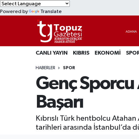
Powered by
Translate
KIBRIS
Lefkoşa Nöbetçi Eczaneler
DÜNYA
Lefkoşa Hava Durumu
CANLI YAYIN
KIBRIS
EKONOMİ
SPO
EKONOMİ
Lefkoşa Trafik Yoğunluk Haritası
HABERLER
SPOR
MAGAZİN
Süper Lig Puan Durumu ve Fikstür
Genç Sporcu
SAĞLIK
Tüm Manşetler
Başarı
SPOR
Son Dakika Haberleri
Kıbrıslı Türk hentbolcu Atahan
TEKNOLOJİ
Haber Arşivi
tarihleri arasında İstanbul’da 
TÜRKİYE