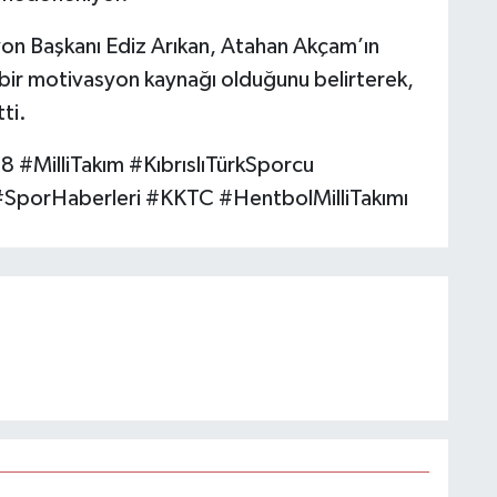
yon Başkanı Ediz Arıkan, Atahan Akçam’ın
i bir motivasyon kaynağı olduğunu belirterek,
ti.
#MilliTakım #KıbrıslıTürkSporcu
porHaberleri #KKTC #HentbolMilliTakımı