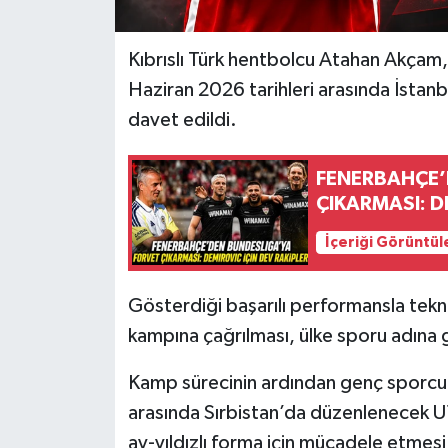
Kıbrıslı Türk hentbolcu Atahan Akçam, 
Haziran 2026 tarihleri arasında İstan
davet edildi.
FENERBAHÇE’
ÇIKARMASI: D
İçeriği Görüntül
Gösterdiği başarılı performansla tekni
kampına çağrılması, ülke sporu adına g
Kamp sürecinin ardından genç sporcu
arasında Sırbistan’da düzenlenecek 
ay-yıldızlı forma için mücadele etmesi