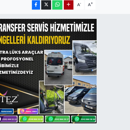
-
+
A
A