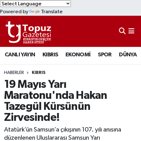
Powered by
Translate
KIBRIS
Lefkoşa Nöbetçi Eczaneler
DÜNYA
Lefkoşa Hava Durumu
CANLI YAYIN
KIBRIS
EKONOMİ
SPOR
DÜNYA
EKONOMİ
Lefkoşa Trafik Yoğunluk Haritası
MAGAZİN
Süper Lig Puan Durumu ve Fikstür
HABERLER
KIBRIS
19 Mayıs Yarı
SAĞLIK
Tüm Manşetler
Maratonu'nda Hakan
Tazegül Kürsünün
SPOR
Son Dakika Haberleri
Zirvesinde!
TEKNOLOJİ
Haber Arşivi
Atatürk’ün Samsun’a çıkışının 107. yılı anısına
TÜRKİYE
düzenlenen Uluslararası Samsun Yarı