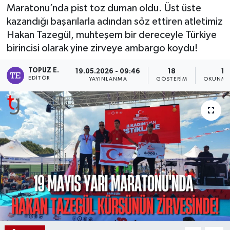
Maratonu’nda pist toz duman oldu. Üst üste
kazandığı başarılarla adından söz ettiren atletimiz
Hakan Tazegül, muhteşem bir dereceyle Türkiye
birincisi olarak yine zirveye ambargo koydu!
TOPUZ E.
19.05.2026 - 09:46
18
1 
EDITÖR
YAYINLANMA
GÖSTERIM
OKUNMA 