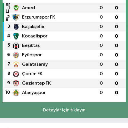
1
Amed
0
0
2
Erzurumspor FK
0
0
3
Başakşehir
0
0
4
Kocaelispor
0
0
5
Beşiktaş
0
0
6
Eyüpspor
0
0
7
Galatasaray
0
0
8
Çorum FK
0
0
9
Gaziantep FK
0
0
10
Alanyaspor
0
0
Detaylar için tıklayın