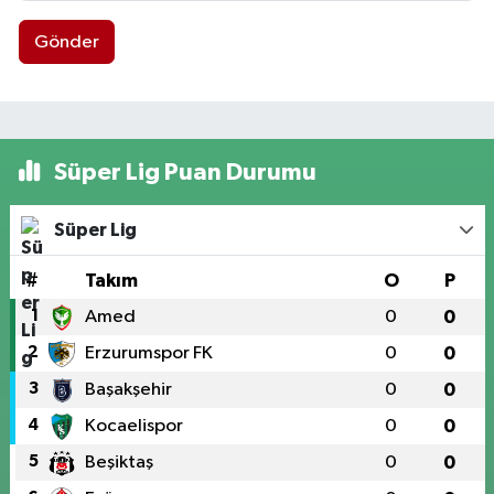
Gönder
Süper Lig Puan Durumu
Süper Lig
#
Takım
O
P
1
Amed
0
0
2
Erzurumspor FK
0
0
3
Başakşehir
0
0
4
Kocaelispor
0
0
5
Beşiktaş
0
0