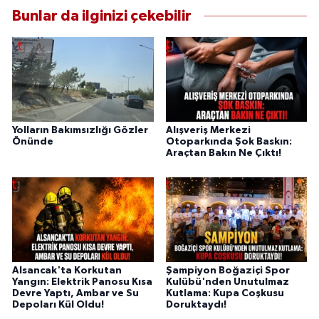
Bunlar da ilginizi çekebilir
Yolların Bakımsızlığı Gözler
Alışveriş Merkezi
Önünde
Otoparkında Şok Baskın:
Araçtan Bakın Ne Çıktı!
Alsancak'ta Korkutan
Şampiyon Boğaziçi Spor
Yangın: Elektrik Panosu Kısa
Kulübü'nden Unutulmaz
Devre Yaptı, Ambar ve Su
Kutlama: Kupa Coşkusu
Depoları Kül Oldu!
Doruktaydı!