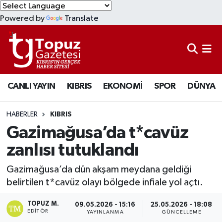
Powered by
Translate
KIBRIS
Lefkoşa Nöbetçi Eczaneler
DÜNYA
Lefkoşa Hava Durumu
CANLI YAYIN
KIBRIS
EKONOMİ
SPOR
DÜNYA
EKONOMİ
Lefkoşa Trafik Yoğunluk Haritası
MAGAZİN
Süper Lig Puan Durumu ve Fikstür
HABERLER
KIBRIS
Gazimağusa’da t*cavüz
SAĞLIK
Tüm Manşetler
zanlısı tutuklandı
SPOR
Son Dakika Haberleri
Gazimağusa’da dün akşam meydana geldiği
belirtilen t*cavüz olayı bölgede infiale yol açtı.
TEKNOLOJİ
Haber Arşivi
TOPUZ M.
09.05.2026 - 15:16
25.05.2026 - 18:08
EDITÖR
YAYINLANMA
GÜNCELLEME
TÜRKİYE