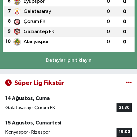
6
Eyüpspor
0
0
7
Galatasaray
0
0
8
Çorum FK
0
0
9
Gaziantep FK
0
0
10
Alanyaspor
0
0
Detaylar için tıklayın
Süper Lig Fikstür
14 Ağustos, Cuma
Galatasaray - Çorum FK
21:30
15 Ağustos, Cumartesi
Konyaspor - Rizespor
19:00