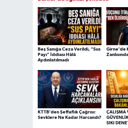
Beş Sanığa Ceza Verildi, “Sus
Girne’de K
Payı” İddiası Hâlâ
Zanlısında
Aydınlatılmadı
KTTB’den Şeffaflık Çağrısı:
ÇALIŞMA 
Sevklere Ne Kadar Harcandı?
GÜVENLİK
SIKI DEN