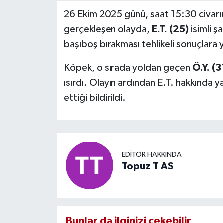
26 Ekim 2025 günü, saat 15:30 civar
gerçekleşen olayda,
E.T. (25)
isimli ş
başıboş bırakması tehlikeli sonuçlara y
Köpek, o sırada yoldan geçen
Ö.Y. (3
ısırdı. Olayın ardından E.T. hakkında 
ettiği bildirildi.
EDITÖR HAKKINDA
Topuz T AS
Bunlar da ilginizi çekebilir