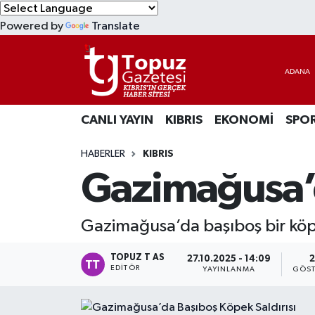
Powered by
Translate
KIBRIS
Lefkoşa Nöbetçi Eczaneler
DÜNYA
Lefkoşa Hava Durumu
CANLI YAYIN
KIBRIS
EKONOMİ
SPO
EKONOMİ
Lefkoşa Trafik Yoğunluk Haritası
HABERLER
KIBRIS
MAGAZİN
Süper Lig Puan Durumu ve Fikstür
Gazimağusa’d
SAĞLIK
Tüm Manşetler
Gazimağusa’da başıboş bir köpe
SPOR
Son Dakika Haberleri
TOPUZ T AS
27.10.2025 - 14:09
2
TEKNOLOJİ
Haber Arşivi
EDITÖR
YAYINLANMA
GÖST
TÜRKİYE