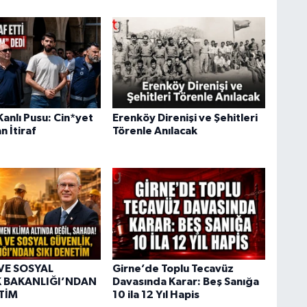
anlı Pusu: Cin*yet
Erenköy Direnişi ve Şehitleri
n İtiraf
Törenle Anılacak
VE SOSYAL
Girne’de Toplu Tecavüz
 BAKANLIĞI’NDAN
Davasında Karar: Beş Sanığa
ETİM
10 ila 12 Yıl Hapis