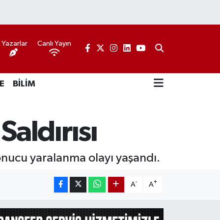
Yazarlar
Canlı Yayın
E
BİLİM
aldırısı
onucu yaralanma olayı yaşandı.
-
+
A
A