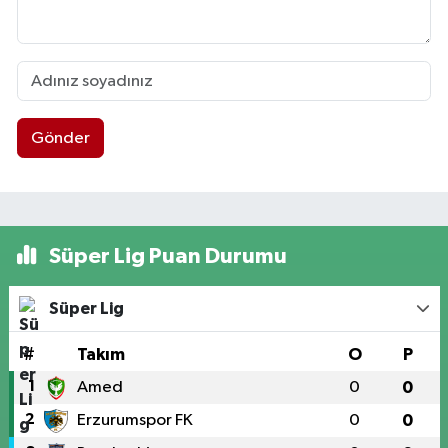
Gönder
Süper Lig Puan Durumu
Süper Lig
#
Takım
O
P
1
Amed
0
0
2
Erzurumspor FK
0
0