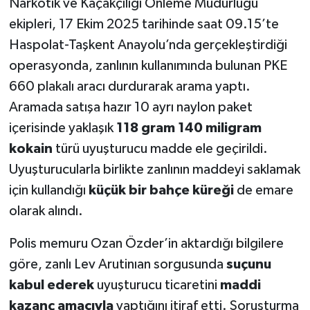
Narkotik ve Kaçakçılığı Önleme Müdürlüğü
ekipleri, 17 Ekim 2025 tarihinde saat 09.15’te
Haspolat-Taşkent Anayolu’nda gerçekleştirdiği
operasyonda, zanlının kullanımında bulunan PKE
660 plakalı aracı durdurarak arama yaptı.
Aramada satışa hazır 10 ayrı naylon paket
içerisinde yaklaşık
118 gram 140 miligram
kokain
türü uyuşturucu madde ele geçirildi.
Uyuşturucularla birlikte zanlının maddeyi saklamak
için kullandığı
küçük bir bahçe küreği
de emare
olarak alındı.
Polis memuru Ozan Özder’in aktardığı bilgilere
göre, zanlı Lev Arutinıan sorgusunda
suçunu
kabul ederek
uyuşturucu ticaretini
maddi
kazanç amacıyla
yaptığını itiraf etti. Soruşturma