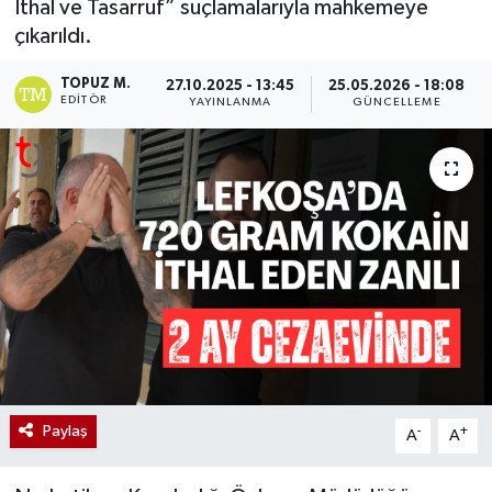
İthal ve Tasarruf” suçlamalarıyla mahkemeye
çıkarıldı.
TOPUZ M.
27.10.2025 - 13:45
25.05.2026 - 18:08
EDITÖR
YAYINLANMA
GÜNCELLEME
Paylaş
-
+
A
A