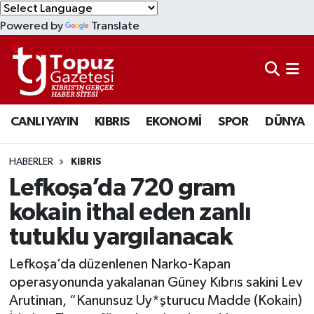
Powered by
Translate
KIBRIS
Lefkoşa Nöbetçi Eczaneler
DÜNYA
Lefkoşa Hava Durumu
CANLI YAYIN
KIBRIS
EKONOMİ
SPOR
DÜNYA
EKONOMİ
Lefkoşa Trafik Yoğunluk Haritası
MAGAZİN
Süper Lig Puan Durumu ve Fikstür
HABERLER
KIBRIS
Lefkoşa’da 720 gram
SAĞLIK
Tüm Manşetler
kokain ithal eden zanlı
tutuklu yargılanacak
SPOR
Son Dakika Haberleri
Lefkoşa’da düzenlenen Narko-Kapan
TEKNOLOJİ
Haber Arşivi
operasyonunda yakalanan Güney Kıbrıs sakini Lev
Arutinıan, “Kanunsuz Uy*şturucu Madde (Kokain)
TÜRKİYE