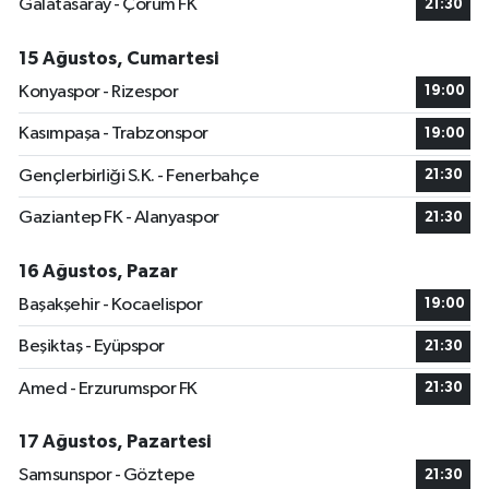
Galatasaray - Çorum FK
21:30
15 Ağustos, Cumartesi
Konyaspor - Rizespor
19:00
Kasımpaşa - Trabzonspor
19:00
Gençlerbirliği S.K. - Fenerbahçe
21:30
Gaziantep FK - Alanyaspor
21:30
16 Ağustos, Pazar
Başakşehir - Kocaelispor
19:00
Beşiktaş - Eyüpspor
21:30
Amed - Erzurumspor FK
21:30
17 Ağustos, Pazartesi
Samsunspor - Göztepe
21:30