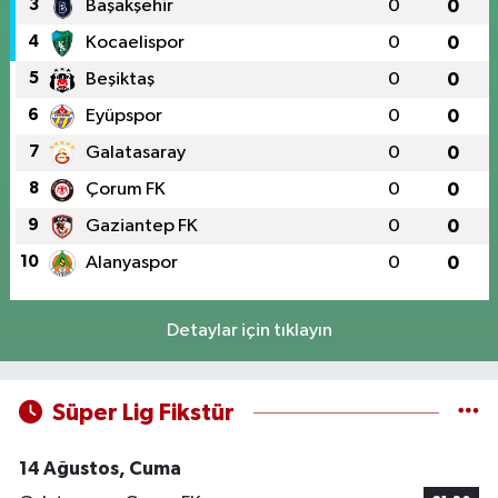
3
Başakşehir
0
0
4
Kocaelispor
0
0
5
Beşiktaş
0
0
6
Eyüpspor
0
0
7
Galatasaray
0
0
8
Çorum FK
0
0
9
Gaziantep FK
0
0
10
Alanyaspor
0
0
Detaylar için tıklayın
Süper Lig Fikstür
14 Ağustos, Cuma