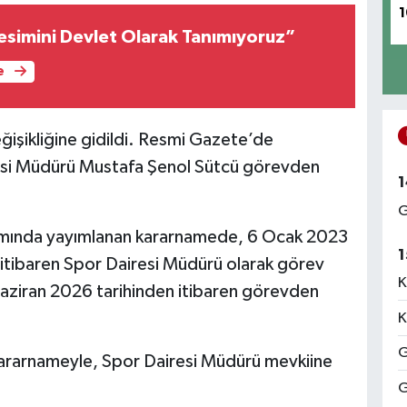
1
esimini Devlet Olarak Tanımıyoruz”
e
işikliğine gidildi. Resmi Gazete’de
resi Müdürü Mustafa Şenol Sütcü görevden
1
G
amında yayımlanan kararnamede, 6 Ocak 2023
1
 itibaren Spor Dairesi Müdürü olarak görev
K
aziran 2026 tarihinden itibaren görevden
K
G
kararnameyle, Spor Dairesi Müdürü mevkiine
G