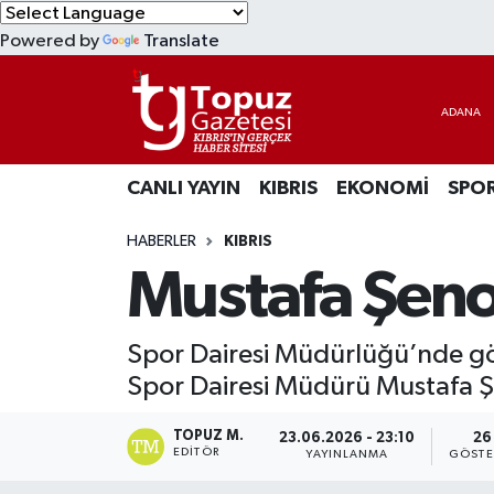
Powered by
Translate
KIBRIS
Lefkoşa Nöbetçi Eczaneler
DÜNYA
Lefkoşa Hava Durumu
CANLI YAYIN
KIBRIS
EKONOMİ
SPO
EKONOMİ
Lefkoşa Trafik Yoğunluk Haritası
HABERLER
KIBRIS
MAGAZİN
Süper Lig Puan Durumu ve Fikstür
Mustafa Şeno
SAĞLIK
Tüm Manşetler
Spor Dairesi Müdürlüğü’nde gör
SPOR
Son Dakika Haberleri
Spor Dairesi Müdürü Mustafa Şe
TEKNOLOJİ
Haber Arşivi
TOPUZ M.
23.06.2026 - 23:10
26
EDITÖR
YAYINLANMA
GÖSTE
TÜRKİYE