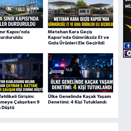
nır Kapısı’nda
Metehan Kara Geçiş
Durduruldu
Kapısı’nda Gümrüksüz Et ve
Gıda Ürünleri Ele Geçirildi
ehlikeli Girişim:
Ülke Genelinde Kaçak Yaşam
nmeye Çalışırken 9
Denetimi: 4 Kişi Tutuklandı
 Düştü