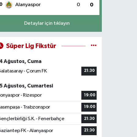
0
Alanyaspor
0
0
Detaylar için tıklayın
Süper Lig Fikstür
4 Ağustos, Cuma
alatasaray - Çorum FK
21:30
5 Ağustos, Cumartesi
onyaspor - Rizespor
19:00
asımpaşa - Trabzonspor
19:00
ençlerbirliği S.K. - Fenerbahçe
21:30
aziantep FK - Alanyaspor
21:30