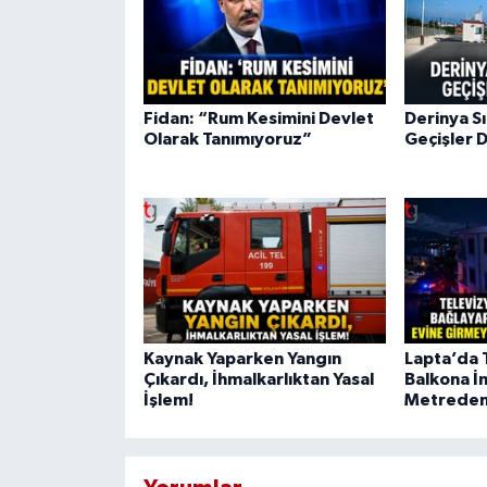
Fidan: “Rum Kesimini Devlet
Derinya Sı
Olarak Tanımıyoruz”
Geçişler 
Kaynak Yaparken Yangın
Lapta’da T
Çıkardı, İhmalkarlıktan Yasal
Balkona İ
İşlem!
Metreden