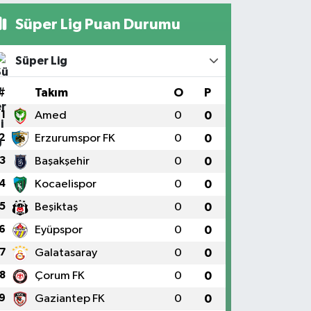
Süper Lig Puan Durumu
Süper Lig
#
Takım
O
P
1
Amed
0
0
2
Erzurumspor FK
0
0
3
Başakşehir
0
0
4
Kocaelispor
0
0
5
Beşiktaş
0
0
6
Eyüpspor
0
0
7
Galatasaray
0
0
8
Çorum FK
0
0
9
Gaziantep FK
0
0