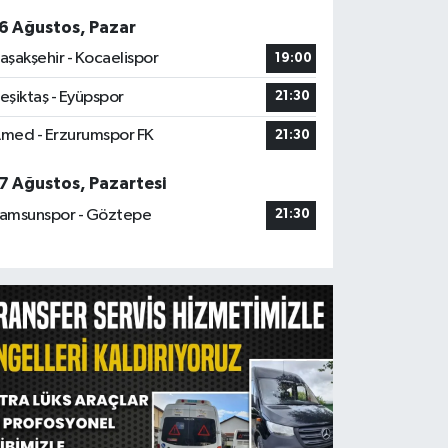
6 Ağustos, Pazar
aşakşehir - Kocaelispor
19:00
eşiktaş - Eyüpspor
21:30
med - Erzurumspor FK
21:30
7 Ağustos, Pazartesi
amsunspor - Göztepe
21:30