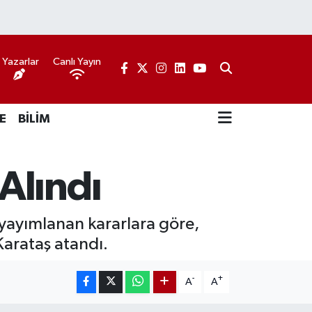
Yazarlar
Canlı Yayın
E
BİLİM
Alındı
 yayımlanan kararlara göre,
Karataş atandı.
-
+
A
A