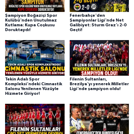
Şampiyon Boğaziçi Spor
Fenerbahçe'den
Kulübü'nden Unutulmaz
Şampiyonlar Ligi'nde Net
Kutlama: Kupa Coşkusu
Galibiyet: Sturm Graz'ı 2-0
Doruktaydı!
Geçti!
Tekin Adalı Spor
Filenin Sultanları,
Kompleksi'ndeki Cimnastik
Brezilya'yı yenerek Milletler
Salonu Yenilenen Yüzüyle
Ligi'nde şampiyon oldu!
Hizmete Giriyor!