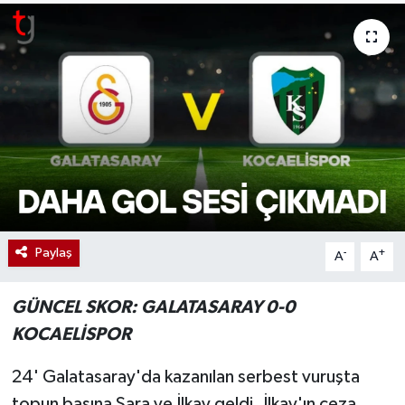
Paylaş
-
+
A
A
GÜNCEL SKOR: GALATASARAY 0-0
KOCAELİSPOR
24' Galatasaray'da kazanılan serbest vuruşta
topun başına Sara ve İlkay geldi. İlkay'ın ceza