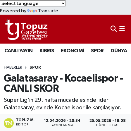
Powered by
Translate
KIBRIS
Lefkoşa Nöbetçi Eczaneler
DÜNYA
Lefkoşa Hava Durumu
CANLI YAYIN
KIBRIS
EKONOMİ
SPOR
DÜNYA
EKONOMİ
Lefkoşa Trafik Yoğunluk Haritası
MAGAZİN
Süper Lig Puan Durumu ve Fikstür
HABERLER
SPOR
Galatasaray - Kocaelispor -
SAĞLIK
Tüm Manşetler
CANLI SKOR
SPOR
Son Dakika Haberleri
Süper Lig'in 29. hafta mücadelesinde lider
Galatasaray, evinde Kocaelispor ile karşılaşıyor.
TEKNOLOJİ
Haber Arşivi
TOPUZ M.
12.04.2026 - 20:34
25.05.2026 - 18:08
EDITÖR
YAYINLANMA
GÜNCELLEME
TÜRKİYE