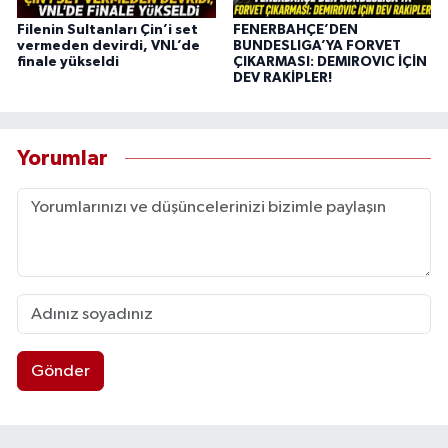
Filenin Sultanları Çin’i set
FENERBAHÇE’DEN
vermeden devirdi, VNL’de
BUNDESLIGA’YA FORVET
finale yükseldi
ÇIKARMASI: DEMIROVIC İÇİN
DEV RAKİPLER!
Yorumlar
Gönder