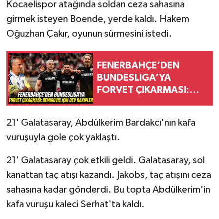
Kocaelispor atağında soldan ceza sahasına
girmek isteyen Boende, yerde kaldı. Hakem
Oğuzhan Çakır, oyunun sürmesini istedi.
FENERBAHÇE’DEN
BUNDESLIGA’YA
FORVET ÇIKARMASI:
DEMIROVIC İÇİN DEV
RAKİPLER!
21' Galatasaray, Abdülkerim Bardakcı'nın kafa
vuruşuyla gole çok yaklaştı.
21' Galatasaray çok etkili geldi. Galatasaray, sol
kanattan taç atışı kazandı. Jakobs, taç atışını ceza
sahasına kadar gönderdi. Bu topta Abdülkerim'in
kafa vuruşu kaleci Serhat'ta kaldı.