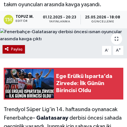
takım oyuncuları arasında kavga yaşandı.
TOPUZ M.
01.12.2025 - 20:23
25.05.2026 - 18:08
EDITÖR
YAYINLANMA
GÜNCELLEME
Paylaş
-
+
A
A
Ege Erülkü Isparta’da
Zirvede: İlk Günün
Birincisi Oldu
Trendyol Süper Lig'in 14. haftasında oynanacak
Fenerbahçe–
Galatasaray
derbisi öncesi sahada
gerginlik yaşandı. Isınmak için sahaya çıkan iki