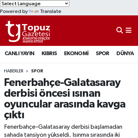
Powered by
Translate
KIBRIS
Lefkoşa Nöbetçi Eczaneler
DÜNYA
Lefkoşa Hava Durumu
CANLI YAYIN
KIBRIS
EKONOMİ
SPOR
DÜNYA
EKONOMİ
Lefkoşa Trafik Yoğunluk Haritası
MAGAZİN
Süper Lig Puan Durumu ve Fikstür
HABERLER
SPOR
Fenerbahçe-Galatasaray
SAĞLIK
Tüm Manşetler
derbisi öncesi ısınan
oyuncular arasında kavga
SPOR
Son Dakika Haberleri
çıktı
TEKNOLOJİ
Haber Arşivi
Fenerbahçe–Galatasaray derbisi başlamadan
TÜRKİYE
sahada tansiyon yükseldi. Isınma sırasında iki