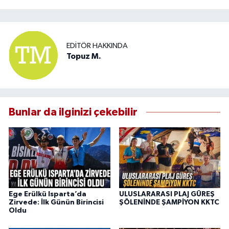
EDITÖR HAKKINDA
Topuz M.
Bunlar da ilginizi çekebilir
Ege Erülkü Isparta’da
ULUSLARARASI PLAJ GÜREŞ
Zirvede: İlk Günün Birincisi
ŞÖLENİNDE ŞAMPİYON KKTC
Oldu