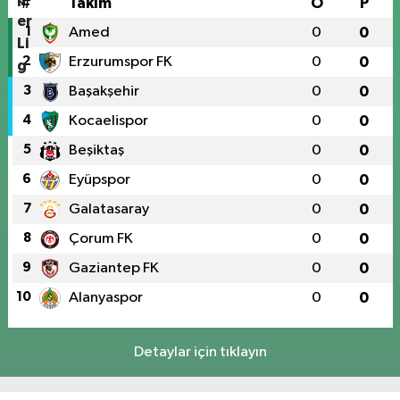
#
Takım
O
P
1
Amed
0
0
2
Erzurumspor FK
0
0
3
Başakşehir
0
0
4
Kocaelispor
0
0
5
Beşiktaş
0
0
6
Eyüpspor
0
0
7
Galatasaray
0
0
8
Çorum FK
0
0
9
Gaziantep FK
0
0
10
Alanyaspor
0
0
Detaylar için tıklayın