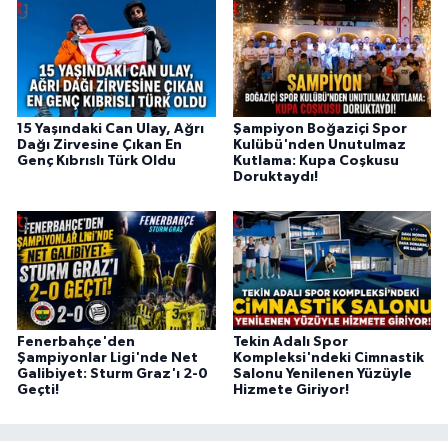
15 Yaşındaki Can Ulay, Ağrı
Şampiyon Boğaziçi Spor
Dağı Zirvesine Çıkan En
Kulübü'nden Unutulmaz
Genç Kıbrıslı Türk Oldu
Kutlama: Kupa Coşkusu
Doruktaydı!
Fenerbahçe'den
Tekin Adalı Spor
Şampiyonlar Ligi'nde Net
Kompleksi'ndeki Cimnastik
Galibiyet: Sturm Graz'ı 2-0
Salonu Yenilenen Yüzüyle
Geçti!
Hizmete Giriyor!